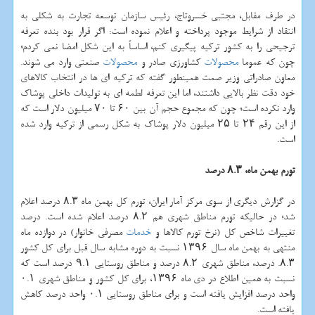
در طرف مقابل، مجتبی خسروتاج، رئیس سازمان توسعه تجارت به شكلی به
انتقاد از شرایط موجود پرداخته و اعلام نموده است: اگر قرار بود بنده تعرفه
ترجیحی را به كشور تركیه پیگیری كنم، اساساً به این شكل امضا نمی كردم؛
چون كه عموما
محصولات
كشاورزی صادر و
محصولات
صنعتی وارد می شوند.
معاون صادراتی وزیر صمت همینطور گفته كه تركیه ای ها در انتخاب كالاهای
خود دقت نظر بالایی داشتند، اما این تعرفه لطمه ای به تولیدات داخلی پوشاك
وارد نكرده است؛ چون كه مجموع حجم آن بین ۶۰ تا ۷۰ میلیون دلار است كه
از این رقم ۲۴ تا ۲۵ میلیون دلار پوشاك به شكل رسمی از تركیه وارد شده
است.
تورم بهمن ماه، ۸.۳ درصد
در گزارش دیگری از سوی مركز آمار ایران، تورم كل بهمن ماه ۸.۳ درصد اعلام
شد؛ در حالیكه تورم مناطق شهری هم ۸.۲ درصد اعلام شده است. درصد
تغییرات شاخص كل (نرخ تورم كالاها و
خدمات
مصرفی خانوار) در دوازده ماه
منتهی به بهمن ماه سال ۱۳۹۶ نسبت به دوره مشابه سال قبل برای كل كشور
۸.۳. درصد، مناطق شهری ۸.۲ درصد و مناطق روستایی ۹.۱ درصد است كه
نسبت به همین اطلاع در دی ماه ۱۳۹۶، برای كل كشور و مناطق شهری ۰.۱
واحد درصد افزایش یافته است و برای مناطق روستایی ۰.۱ واحد درصد كاهش
یافته است.