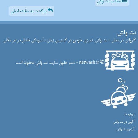
مطالب نت واش
بازگشت به صفحه اصلی
نت واش
کارواش در محل - نت واش: تمیزی خودرو در کمترین زمان ، آسودگی خاطر در هر مکان
netwash.ir - تمام حقوق سایت نت واش محفوظ است
درباره ما
آگهی در نت واش
آرشیو نت واش