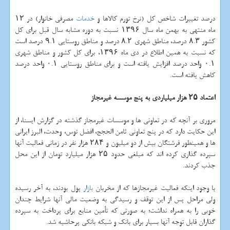
درصد تغییرات شاخص كل (نرخ تورم كالاها و
خدمات
مصرفی خانوار) در ۱۲
ماه منتهی به بهمن ماه سال ۱۳۹۶ نسبت به دوره مشابه سال قبل برای كل
كشور ۸.۳ درصد، مناطق شهری ۸.۲ درصد و مناطق روستایی ۹.۱ درصد است
كه نسبت به همین اطلاع در دی ماه ۱۳۹۶، برای كل كشور و مناطق شهری
۰.۱ واحد درصد افزایش یافته است و برای مناطق روستایی ۰.۱ واحد درصد
كاهش یافته است.
اعتماد
۲۵
هزار میلیاردی به پنج
موسسه غیرمجاز
مروری بر آنچه كه در تعاونی ها و موسسات غیرمجاز گذشته در گزارش ایسنا، از
این حكایت دارد كه در پنج تعاونی ثامن الحجج، افضل توس، وحدت، البرز ایرانی
ها و همینطور فرشتگان بیش از دو میلیون و ۲۸۴ هزار نفر در زمانی فعالیت آنها
سپرده گذاری كرده اند كه مبلغی حدود ۲۵ هزار میلیارد تومان از این محل
جذب كردند.
با وجود اینكه فعالیت غیرمجازها كه از مخربان
بازار
پول بودند، به آخر رسیده
ولی مراحل پس از این توقف و رسیدگی به وضعیت مالی آنها شرایط چندان
خوبی را به همراه نداشت؛ به صورتی كه تأمین منابع برای پرداخت به سپرده
گذاران قابل توجه آنها بسیار برای بانك و شبكه بانكی پرحاشیه شد.