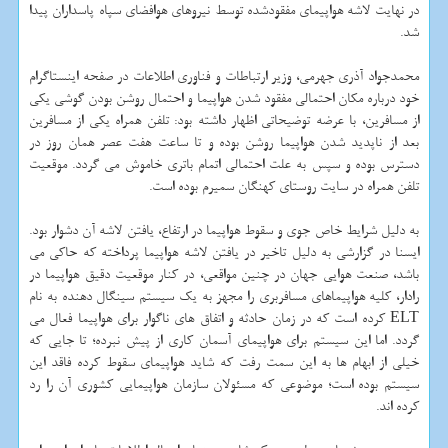
در نهایت لاشه هواپیمای مفقودشده توسط نیروهای هوافضای سپاه پاسداران پیدا
شد.
محمدجواد آذری جهرمی، وزیر ارتباطات و فناوری اطلاعات در صفحه اینستاگرام
خود درباره مكان احتمالی مفقود شدن هواپیما و احتمال روشن بودن گوشی یكی
از مسافرین، با عرضه توضیحاتی اظهار داشته بود: تلفن همراه یكی از مسافرین
بعد از ناپدید شدن هواپیما روشن بوده و تا ساعت هفت عصر همان روز در
دسترس بوده و سپس به علت احتمالی اتمام باتری خاموش می گردد. موقعیت
تلفن همراه در سایت روستای كهنگان سمیرم بوده است.
به دلیل شرایط خاص جوی و سقوط هواپیما در ارتفاع، یافتن لاشه آن دشوار بود.
ایسنا در گزارشی به دلیل تاخیر در یافتن لاشه هواپیما پرداخته كه حاكی می
باشد، صنعت هوایی جهان در چنین مواقعی، در كنار موقعیت دقیق هواپیما در
رادار، كلیه هواپیماهای مسافربری را مجهز به یك سیستم سینگال دهنده به نام
ELT كرده است كه در زمان حادثه و اتفاق های ناگوار برای هواپیما فعال می
گردد. اما این سیستم برای هواپیمای آسمان كاری از پیش نبرده؛ تا جایی كه
خیلی از ابهام ها به این سمت رفت كه شاید هواپیمای سقوط كرده فاقد این
سیستم بوده است؛ موضوعی كه مسئولان سازمان هواپیمایی كشوری آن را رد
كرده اند.