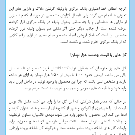
گرچه اعطای خط اعتباری بانك مركزی با وثیقه گرفتن املاك و دارایی های این
تعاونی ها انجام می گردد ولی تابحال گزارش مشخصی در مورد اینكه چه میزان
از دارایی ها شناسایی و با چه مبلغی بعنوان وثیقه در بانك مركزی قرار گرفته،
عرضه نشده است. از جانب دیگر حتی اگر ملكی هم بعنوان وثیقه قرار گرفته،
مشخص آن است كه فعلا فروشی انجام نشده و مبلغ نقدی در ازای ارقام كلانی
كه از بانك مركزی خارج شده، برنگشته است.
گل هایی با قیمت چندصد هزار تومان!
گل های رز جاویدان كه به قول تولیدكنندگانشان فریز شده و دو تا سه سال
باقی می مانند، قیمتی حدود ۱۰۰ تا بیش از ۱۵۰ هزار تومان به ازای هر شاخه
دارند و مشخص نمی باشد كه چرا این محصول با وجود تولید در داخل ایران باید
وارد شود و با قیمت های نجومی و عجیب و غریب به دست مردم برسد.
در حالی كه مدیرعامل شركتی كه این گل ها را وارد می كند، دلیل بالا بودن
قیمت آن را خریداری از اكوادور و عبور از كشورهای فرانسه و هلند عنوان كرده و
ادعا می كند این محصول با مجوز وارد می شود، مهدی قائمیان، معاون قرنطینه
و بهداشت گیاهی سازمان حفظ نباتات در این باره می گوید، هیچ مجوزی برای
واردات گل های شاخه بریده صادر نشده است و هرگونه گل شاخه بریده وارداتی
قاچاق به حساب می آید.