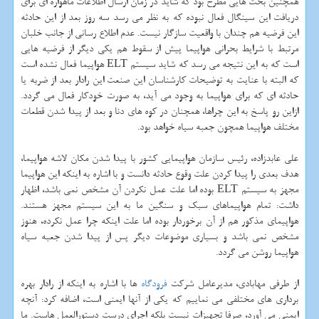
همچنین بحث هایی مطرح بود كه شاید در زمان ارسال اطلاعات ماهواره ای برای
دریافت این سینگال فعال نبوده كه به نظر می رسد سه روز بعد از این حادثه
این فرضیه هم چندان با واقعیت سازگار نیست. عدم اطلاع رسانی از جانب خلبان
مرتبط با شرایط بحرانی هواپیما پیش از سقوط هم یكی دیگر از فرضیه هایی
است كه به این نتیجه می رسد كه شاید سیستم ELT هواپیما فعال نشده است
كه البته با عنایت به توضیحات كارشناسان این صنعت این رادار بعد از ضربه یا
حادثه ای كه برای هواپیما به وجود می آید، به صورت خودكار فعال می گردد.
ازاین رو پاسخ به این چراها، همچنان در كوه های دنا و بعد از پیدا شدن قطعات
مختلف هواپیما همچون جعبه سیاه خواهد بود.
علی عابدزاده، رئیس سازمان هواپیمایی كشور با پیدا شدن مكان لاشه هواپیما،
هدف بعدی را پیدا كردن علت وقوع حادثه دانست و با اشاره به اینكه این هواپیما
مجهز به سیستم ELT بوده اما علت عمل نكردن آن مشخص نمی باشد، اظهار
داشت: تمام هواپیماهای سبك و سنگین ما به این سیستم مجهز هستند.
هواپیمای مذكور هم از آن برخوردار بوده اما علت اینكه چرا عمل نكرده، هنوز
مشخص نمی باشد و بسیاری موضوعات دیگر پس از پیدا شدن جعبه سیاه
هواپیما روشن می گردد.
از طرفی مهابادی، مدیرعامل شركت
فرودگاه
ها با اشاره به اینكه از رادار بهره
برداری های مختلفی می نماییم كه یكی از آنها ایمنی است، اضافه كرد: آنچه
ایمنی می آورد، صرفا تجهیزات نیست بلكه اجرای درست دستورالعمل هاست. ما