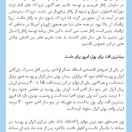
در سازمان رادار خریدیم و توسعه دادیم. هم اكنون
فرودگاه
های امام (ره)،
مهرآباد، اصفهان، شیراز و مشهد از رادار برخوردار می باشند.
فرودگاه
بندرعباس
هم در آینده به آن مجهز می گردد. اما
فرودگاه
یاسوج نیاز به رادار نداشت. زیرا
ترافیك آن بالا نبود. در همه جای دنیا هم همچون اروپا و آمریكا در مناطقی كه
ترافیك پایین است، رادار نصب نمی كنند. با این حال برنامه توسعه رادار را دنبال
می نماییم. ما طی سال های گذشته به علت تحریم های بین المللی چالش
هایی در این خصوص داشتیم.
بیشترین افت برای پول، امروز برای ماست
در یكی از خبرهای اقتصادی، اسدالله عسگر اولادی، رئیس اتاق مشترك بازرگانی
ایران و روسیه اعلام نمود كه برقراری پیمان پولی میان ایران و روسیه هنوز برقرار
نشده است و هم اكنون یكی از موانع در این زمینه افت ۱۵ تا ۲۰ درصدی ارزش
ریال ایران طی پنج سال اخیر است. ارزش پول روسیه در مقطعی حدود پنج تا
۱۰ درصد پایین آمد ولی دوباره احیا شده است و وضعیت بهتری دارد اما امروز
بیشترین افت برای پول ما است؛ به طوریكه در پنج سال اخیر حدود ۲۰ درصد
ارزش واحد پولی ایران سقوط كرده است.
وی همینطور مهم ترین موانع را اختلاف بانك های مركزی ایران و روسیه سر
مبادله با یكدیگر دانست و اظهار داشت: بالاخره پس از چند ماه باید ارز مبادله