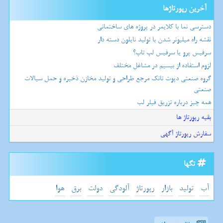
آخرین رپورتاژها
دسترسی نما با کلایمر در پروژه های ساختمانی
نقشه راه میلیونر شدن با تولید نایلون دسته دار
سرفیس پرو یا سرفیس لپ تاپ؟
لزوم استفاده از بیسیم در مشاغل مختلف
گروه صنعتی دپوت تانک مرجع طراحی و تولید مخازن ذخیره و حمل سیالات
صنعتی
همه چیز درباره تزریق فیلر لب
بقیه رپورتاژ ها
سفارش رپورتاژ آگهی
تگها
آب
تولید
بازار
رپورتاژ
آلودگی
دولت
برق
هوا