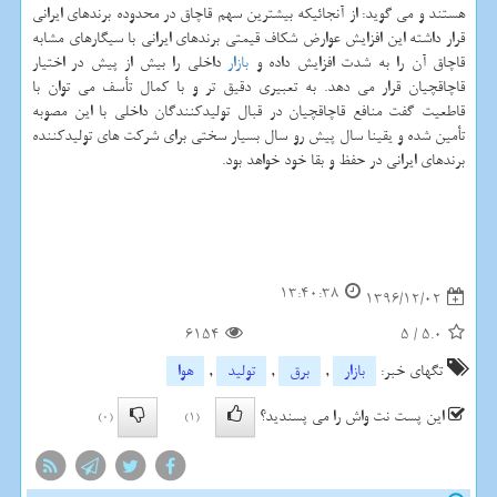
هستند و می گوید: از آنجائیكه بیشترین سهم قاچاق در محدوده برندهای ایرانی
قرار داشته این افزایش عوارض شكاف قیمتی برندهای ایرانی با سیگارهای مشابه
قاچاق آن را به شدت افزایش داده و
بازار
داخلی را بیش از پیش در اختیار
قاچاقچیان قرار می دهد. به تعبیری دقیق تر و با كمال تأسف می توان با
قاطعیت گفت منافع قاچاقچیان در قبال تولیدكنندگان داخلی با این مصوبه
تأمین شده و یقینا سال پیش رو سال بسیار سختی برای شركت های تولیدكننده
برندهای ایرانی در حفظ و بقا خود خواهد بود.
13:40:38
1396/12/02
6154
5
/
5.0
تگهای خبر:
بازار
,
برق
,
تولید
,
هوا
این پست نت واش را می پسندید؟
(0)
(1)