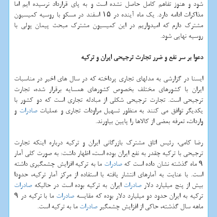
شود و هنوز تفاهم كامل حاصل نشده است و به پای قرارداد نرسیده ایم اما
مذاكرات ادامه دارد. یك ماه آینده در ۱۵ اسفند در مسكو با روسیه كمیسیون
مشترك دارم كه امیدواریم در این كمیسیون مشترك مبحث پیمان پولی با
روسیه نهایی شود.
دعوا بر سر نفع و ضرر تجارت ترجیحی ایران و تركیه
ایسنا در گزارشی به مدلهای تجاری پرداخته كه در سال های اخیر در مناسبات
ایران با كشورهای مختلف بخصوص كشورهای همسایه برقرار شده، تجارت
ترجیحی است. تجارت ترجیحی شكلی از مبادله تجاری است كه دو كشور با
یكدیگر توافق می كنند به منظور تسهیل مراودات تجاری و عملیات
صادرات
و
واردات، تعرفه بعضی از كالاها را پایین بیاورند.
رضا كامی، رئیس اتاق مشترك بازرگانی ایران و تركیه درباره اینكه تجارت
ترجیحی با تركیه چقدر به نفع ایران بوده است، اظهار داشت: به صورت كلی آمار
۹ ماه گذشته نشان داده است كه
صادرات
ما به تركیه افزایش چشمگیری داشته
است. با عنایت به آمارهای انتشار یافته با استفاده از مركز آمار تركیه، حدودا
بیش از پنج میلیارد دلار
صادرات
ایران به تركیه بوده است در حالیكه
صادرات
تركیه به ایران حدود دو میلیارد دلار بوده كه مقایسه
صادرات
ما با تركیه در ۹
ماهه سال گذشته، حاكی از افزایش چشمگیر
صادرات
ما به تركیه است.