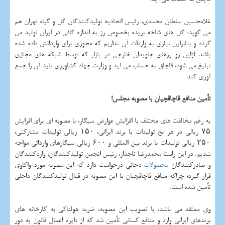
غلامحسین سلطان محمدی، رئیس اتحادیه تولیدكنندگان گل و گیاه تهران هم
می گوید: گل های شاخه بریده بخصوص رز به اندازه كافی در ایران تولید می
گردد و بنابراین نیازی به واردات آن نداریم كه مجوزی برای وارداتش داده شده
باشد. ازاین رو رزهای جاویدان خارجی در
بازار
كه توسط شبكه های مجازی
تبلیغ می شود، قاچاق به حساب می آید و وزارت جهاد كشاورزی باید آن را جمع
آوری كند.
تأمین منافع قاچاقچیان با مصوبه مجلس!
به رغم مخالفت های مختلف با افزایش عوارض سیگار، با مصوبه ای برای افزایش
۷۵ ریالی در هر نخ تولیدات با برند ایرانی، ۱۵۰ ریالی تولیدات مشاركتی،
۲۵۰ ریالی تولیدات با برند بین المللی و ۶۰۰ ریالی سیگارهای وارداتی مواجه
شدیم. در این راستا محمدرضا تاجدار، رئیس انجمن تولیدكنندگان، واردكنندگان
و صادركنندگان
محصولات
دخانی درخواست دارد كه این مصوبه مورد واكاوی
قرار گیرد؛ چراكه منافع قاچاقچیان با این مصوبه در قبال تولیدكنندگان داخلی
تأمین شده است.
وی معتقد می باشد، با تصویب این مصوبه، ضربه هولناكی به كارخانه های
برندهای ایرانی وارد و منافع كسانی تأمین شد كه از دایره اعمال قانون به دور