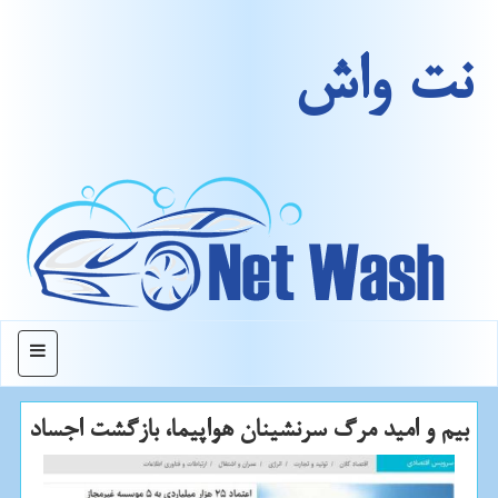
نت واش
منو
بیم و امید مرگ سرنشینان هواپیما، بازگشت اجساد