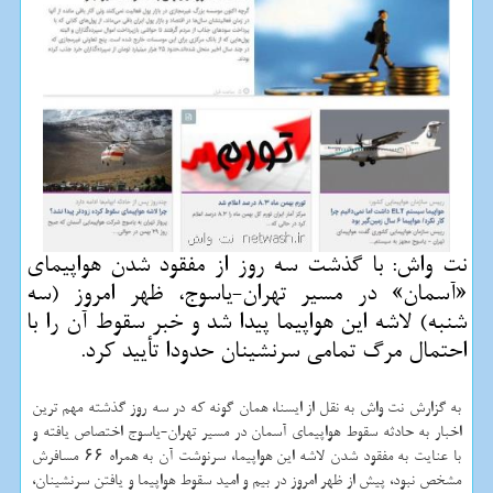
نت واش: با گذشت سه روز از مفقود شدن هواپیمای
«آسمان» در مسیر تهران-یاسوج، ظهر امروز (سه
شنبه) لاشه این هواپیما پیدا شد و خبر سقوط آن را با
احتمال مرگ تمامی سرنشینان حدودا تأیید كرد.
به گزارش نت واش به نقل از ایسنا، همان گونه كه در سه روز گذشته مهم ترین
اخبار به حادثه سقوط هواپیمای آسمان در مسیر تهران-یاسوج اختصاص یافته و
با عنایت به مفقود شدن لاشه این هواپیما، سرنوشت آن به همراه ۶۶ مسافرش
مشخص نبود، پیش از ظهر امروز در بیم و امید سقوط هواپیما و یافتن سرنشینان،