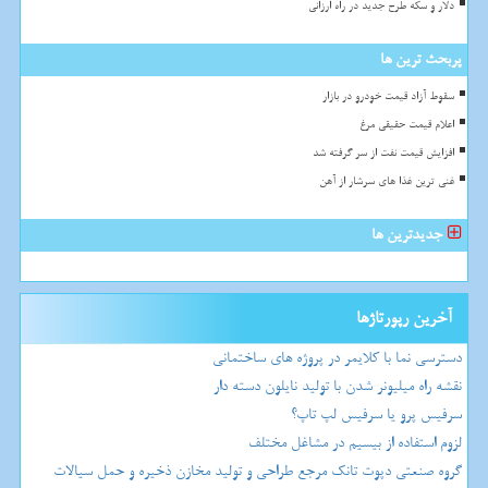
دلار و سکه طرح جدید در راه ارزانی
پربحث ترین ها
سقوط آزاد قیمت خودرو در بازار
اعلام قیمت حقیقی مرغ
افزایش قیمت نفت از سر گرفته شد
غنی ترین غذا های سرشار از آهن
جدیدترین ها
آخرین رپورتاژها
دسترسی نما با کلایمر در پروژه های ساختمانی
نقشه راه میلیونر شدن با تولید نایلون دسته دار
سرفیس پرو یا سرفیس لپ تاپ؟
لزوم استفاده از بیسیم در مشاغل مختلف
گروه صنعتی دپوت تانک مرجع طراحی و تولید مخازن ذخیره و حمل سیالات