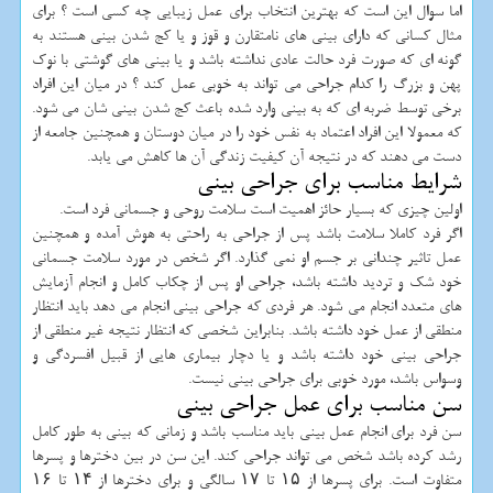
اما سوال این است که بهترین انتخاب برای عمل زیبایی چه کسی است ؟ برای
مثال کسانی که دارای بینی های نامتقارن و قوز و یا کج شدن بینی هستند به
گونه ای که صورت فرد حالت عادی نداشته باشد و یا بینی های گوشتی با نوک
پهن و بزرگ را کدام جراحی می تواند به خوبی عمل کند ؟ در میان این افراد
برخی توسط ضربه ای که به بینی وارد شده باعث کج شدن بینی شان می شود.
که معمولا این افراد اعتماد به نفس خود را در میان دوستان و همچنین جامعه از
دست می دهند که در نتیجه آن کیفیت زندگی آن ها کاهش می یابد.
شرایط مناسب برای جراحی بینی
اولین چیزی که بسیار حائز اهمیت است سلامت روحی و جسمانی فرد است.
اگر فرد کاملا سلامت باشد پس از جراحی به راحتی به هوش آمده و همچنین
عمل تاثیر چندانی بر جسم او نمی گذارد. اگر شخص در مورد سلامت جسمانی
خود شک و تردید داشته باشد، جراحی او پس از چکاب کامل و انجام آزمایش
های متعدد انجام می شود. هر فردی که جراحی بینی انجام می دهد باید انتظار
منطقی از عمل خود داشته باشد. بنابراین شخصی که انتظار نتیجه غیر منطقی از
جراحی بینی خود داشته باشد و یا دچار بیماری هایی از قبیل افسردگی و
وسواس باشد، مورد خوبی برای جراحی بینی نیست.
سن مناسب برای عمل جراحی بینی
سن فرد برای انجام عمل بینی باید مناسب باشد و زمانی که بینی به طور کامل
رشد کرده باشد شخص می تواند جراحی کند. این سن در بین دخترها و پسرها
متفاوت است. برای پسرها از ۱۵ تا ۱۷ سالگی و برای دخترها از ۱۴ تا ۱۶