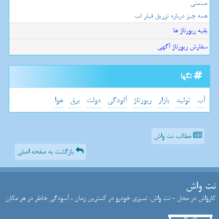
صنعتی
همه چیز درباره تزریق فیلر لب
بقیه رپورتاژ ها
سفارش رپورتاژ آگهی
تگها
آب
تولید
بازار
رپورتاژ
آلودگی
دولت
برق
هوا
مطالب نت واش
بازگشت به صفحه اصلی
نت واش
کارواش در محل - نت واش: تمیزی خودرو در کمترین زمان ، آسودگی خاطر در هر مکان