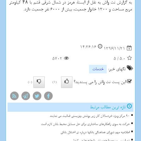
به گزارش نت واش به نقل از ایسنا، هرمز در شمال شرقی قشم با ۴۸ كیلومتر
مربع مساحت و 1300 خانوار جمعیت، بیش از 6000 نفر جمعیت دارد.
14:36:16
1396/11/21
5702
5
/
5.0
تگهای خبر:
خدمات
این پست نت واش را می پسندید؟
(0)
(1)
تازه ترین مطالب مرتبط
90 مرکز ویژه خردسالان کار زیر پوشش بهزیستی فعالیت می نمایند
حرکت به سوی راهکارهای ساختاری برای حل مسایل محیط بانان لازم است
اطلاعیه مهم شورای هماهنگی بانکها درباره ی اختلال بانکی
تهران، بی سروصدا جمعیتش را جابه جا می کند!