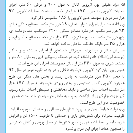
الله مراد عفیفی پور، لایروبی كانال به طول ۹۰۰ و عرض ۶۰ متر، اجرای
عملیات لایروبی به میزان ۱۷۲ هزارمتر مكعب، مساحت عملیات لایروبی ۹۲
هزار متر مربع و متوسط عمق لایروبی را ۱۸۶ سانتیمتر ذكر كرد.
وی ادامه داد: برای اجرای دیوار ساحلی، ۱۸ هزار متر مكعب مصالح سنگی فیلتر،
۹۲ هزار متر مكعب حج مغزه مصالح سنگی، 2200 مترمكعب مصالح ماسه ای،
پنج هزار متر مكعب مصالح خاكریزی، ۳۳ هزار متر مكعب مصالح خاكبرداری و
هزار و ۲۵ متر دایك حفاظت ساحلی ساخته خواهد شد.
مدیركل بنادر و دریانوردی هرمزگان همینطور از اجرای دستك رسوب گیر
(توسعه آنی) اطلاع داد و اضافه كرد: دو دستك رسوبگیر غربی به طول ۸۰ متر و
دستك شرقی به طول ۲۴۰ متر از دیگر خصوصیات اجرای این طرح است.
عفیفی پور بیان كرد: لایروبی حوضچه داخلی بندر چندمنظوره هرمز در سال ۹۴
با حجم ۲۵۰ هزار مترمكعب به پایان رسید و بخش های دیگر این طرح
همچون لایروبی كانال دسترسی و بخش ورودی حوضچه به میزان ۱۷۲ هزار
متر مكعب، احداث سوار ساحلی و دایك محافظتی و همینطور احداث سازه رسوب
گیر جهت جلوگیری از بازگشت رسوب به داخل حوضچه در بلند مدت همچون
خصوصیت های این طرح است.
وی، تولید شرایط ایمن برای ورود شناورهای مسافری و خدماتی موجود، افزایش
ظرفیت بندرگاه برای شناورهای باری و خدماتی تا ظرفیت 1500 تن و افزایش
ضریب ایمنی عملیات بندری و مانور شناورها در محل ورودی و كانال دسترسی
را همچون اهداف اجرای این طرح برشمرد.