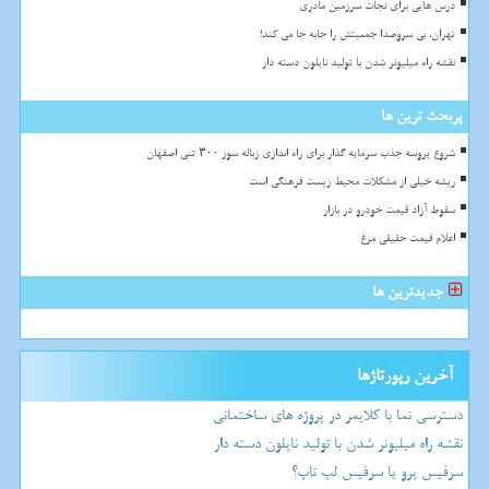
درس هایی برای نجات سرزمین مادری
تهران، بی سروصدا جمعیتش را جابه جا می کند!
نقشه راه میلیونر شدن با تولید نایلون دسته دار
پربحث ترین ها
شروع پروسه جذب سرمایه گذار برای راه اندازی زباله سوز ۳۰۰ تنی اصفهان
ریشه خیلی از مشکلات محیط زیست فرهنگی است
سقوط آزاد قیمت خودرو در بازار
اعلام قیمت حقیقی مرغ
جدیدترین ها
آخرین رپورتاژها
دسترسی نما با کلایمر در پروژه های ساختمانی
نقشه راه میلیونر شدن با تولید نایلون دسته دار
سرفیس پرو یا سرفیس لپ تاپ؟