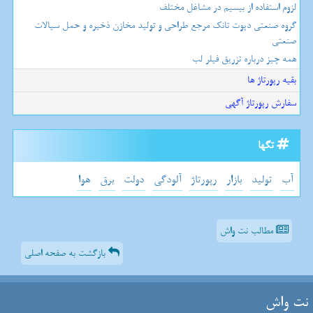
لزوم استفاده از بیسیم در مشاغل مختلف
گروه صنعتی دپوت تانک مرجع طراحی و تولید مخازن ذخیره و حمل سیالات
صنعتی
همه چیز درباره تزریق فیلر لب
بقیه رپورتاژ ها
سفارش رپورتاژ آگهی
تگها
آب
تولید
بازار
رپورتاژ
آلودگی
دولت
برق
هوا
مطالب نت واش
بازگشت به صفحه اصلی
نت واش