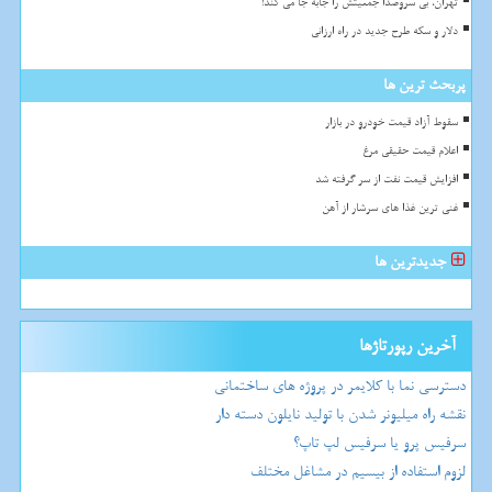
تهران، بی سروصدا جمعیتش را جابه جا می کند!
دلار و سکه طرح جدید در راه ارزانی
پربحث ترین ها
سقوط آزاد قیمت خودرو در بازار
اعلام قیمت حقیقی مرغ
افزایش قیمت نفت از سر گرفته شد
غنی ترین غذا های سرشار از آهن
جدیدترین ها
آخرین رپورتاژها
دسترسی نما با کلایمر در پروژه های ساختمانی
نقشه راه میلیونر شدن با تولید نایلون دسته دار
سرفیس پرو یا سرفیس لپ تاپ؟
لزوم استفاده از بیسیم در مشاغل مختلف