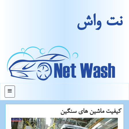
نت واش
منو
كیفیت ماشین های سنگین