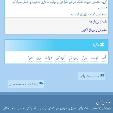
گروه صنعتی دپوت تانک مرجع طراحی و تولید مخازن ذخیره و حمل سیالات
صنعتی
همه چیز درباره تزریق فیلر لب
بقیه رپورتاژ ها
سفارش رپورتاژ آگهی
تگها
آب
تولید
بازار
رپورتاژ
آلودگی
دولت
برق
هوا
مطالب نت واش
بازگشت به صفحه اصلی
نت واش
کارواش در محل - نت واش: تمیزی خودرو در کمترین زمان ، آسودگی خاطر در هر مکان