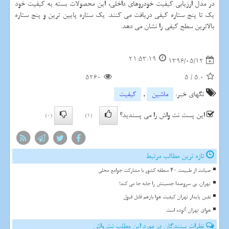
در مدل ارزیابی كیفیت خودروهای داخلی، این محصولات بسته به كیفیت خود
یك تا پنج ستاره كیفی دریافت می كنند. یك ستاره پایین ترین و پنج ستاره
بالاترین سطح كیفی را نشان می دهد.
21:53:19
1396/05/12
5260
5
/
5.0
تگهای خبر:
ماشین
,
كیفیت
این پست نت واش را می پسندید؟
(0)
(1)
تازه ترین مطالب مرتبط
صیانت از طبیعت ۴۰ منطقه کشور با مشارکت جوامع محلی
تهران، بی سروصدا جمعیتش را جابه جا می کند!
نفس پایدار تهران کیفیت هوا بازهم قابل قبول
هوای تهران آلوده است
نظرات بینندگان در مورد این مطلب نت واش