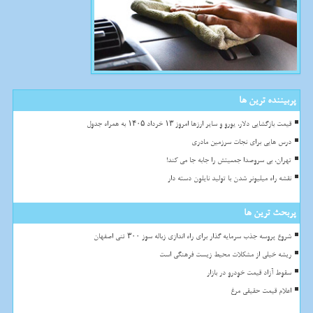
پربیننده ترین ها
قیمت بازگشایی دلار، یورو و سایر ارزها امروز ۱۳ خرداد ۱۴۰۵ به همراه جدول
درس هایی برای نجات سرزمین مادری
تهران، بی سروصدا جمعیتش را جابه جا می کند!
نقشه راه میلیونر شدن با تولید نایلون دسته دار
پربحث ترین ها
شروع پروسه جذب سرمایه گذار برای راه اندازی زباله سوز ۳۰۰ تنی اصفهان
ریشه خیلی از مشکلات محیط زیست فرهنگی است
سقوط آزاد قیمت خودرو در بازار
اعلام قیمت حقیقی مرغ