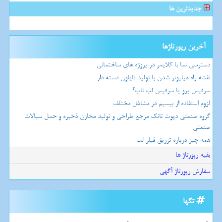
جدیدترین ها
آخرین رپورتاژها
دسترسی نما با کلایمر در پروژه های ساختمانی
نقشه راه میلیونر شدن با تولید نایلون دسته دار
سرفیس پرو یا سرفیس لپ تاپ؟
لزوم استفاده از بیسیم در مشاغل مختلف
گروه صنعتی دپوت تانک مرجع طراحی و تولید مخازن ذخیره و حمل سیالات
صنعتی
همه چیز درباره تزریق فیلر لب
بقیه رپورتاژ ها
سفارش رپورتاژ آگهی
تگها