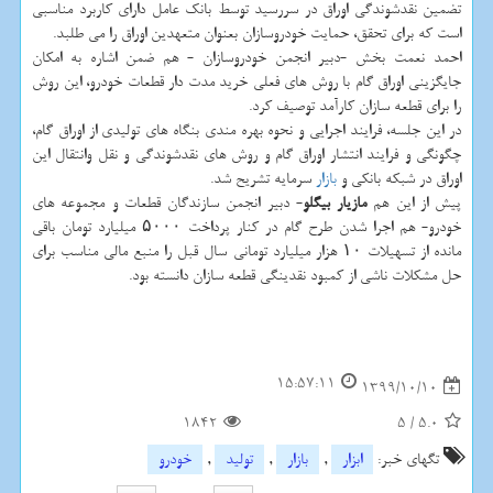
تضمین نقدشوندگی اوراق در سررسید توسط بانک عامل دارای کاربرد مناسبی
است که برای تحقق، حمایت خودروسازان بعنوان متعهدین اوراق را می طلبد.
احمد نعمت بخش -دبیر انجمن خودروسازان - هم ضمن اشاره به امکان
جایگزینی اوراق گام با روش های فعلی خرید مدت دار قطعات خودرو، این روش
را برای قطعه سازان کارآمد توصیف کرد.
در این جلسه، فرایند اجرایی و نحوه بهره مندی بنگاه های تولیدی از اوراق گام،
چگونگی و فرایند انتشار اوراق گام و روش های نقدشوندگی و نقل وانتقال این
اوراق در شبکه بانکی و
بازار
سرمایه تشریح شد.
پیش از این هم
مازیار بیگلو
- دبیر انجمن سازندگان قطعات و مجموعه های
خودرو- هم اجرا شدن طرح گام در کنار پرداخت ۵۰۰۰ میلیارد تومان باقی
مانده از تسهیلات ۱۰ هزار میلیارد تومانی سال قبل را منبع مالی مناسب برای
حل مشکلات ناشی از کمبود نقدینگی قطعه سازان دانسته بود.
15:57:11
1399/10/10
1842
5
/
5.0
تگهای خبر:
ابزار
,
بازار
,
تولید
,
خودرو