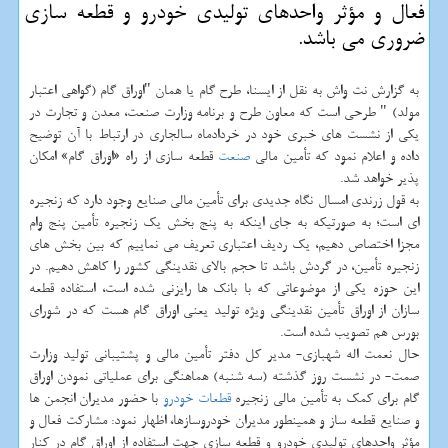
فعال و مؤثر واحدهای تولیدی خودرو و قطعه سازی
ضروری می باشد.
به گزارش نت واش به نقل از ایسنا، طرح گام یا همان "اوراق گام (گواهی اعتبار
مولد) " طرحی است که معاون طرح و برنامه وزارت صنعت، معدن و تجارت در
یکی از نشست های خبری خود در خردادماه سالجاری در ارتباط با آن توضیح
داده و اعلام نمود که تأمین مالی
صنعت
قطعه سازی از راه «اوراق گام» امکان
پذیر خواهد شد.
به قول زرندی امسال نگاه جدیدی برای تأمین مالی صنایع وجود دارد که زنجیره
ای است؛ به صورتیکه به جای اینکه به پنج بخش یک زنجیره تأمین پنج وام
مجزا اختصاص دهیم، یک ردیف اعتباری تعریف می نماییم که بین بخش های
زنجیره تأمین، در گردش باشد تا حجم بالای نقدینگی کشور را کاهش دهیم. در
این حوزه یکی از موضوعاتی که با بانک ها رایزنی شده است، استفاده قطعه
سازان از اوراق تأمین نقدینگی ویژه تولید یعنی اوراق گام هست که در شورای
بورس هم تصویب شده است.
حال نعمت اله شهبازی- مدیر کل دفتر تأمین مالی و پشتیبانی تولید وزارت
صمت- در نشست روز گذشته (سه شنبه) هماهنگی برای عملیاتی نمودن اوراق
گام برای کمک به تأمین مالی زنجیره
قطعات
خودرو
با حضور مدیران انجمن ها
و صنایع قطعه ساز و همینطور مدیران خودروسازها، اظهار نمود: مشارکت فعال و
مؤثر واحدهای تولیدی خودرو و قطعه سازی جهت استفاده از اوراق گام در کنار