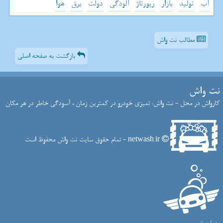
آب
تولید
بازار
رپورتاژ
آلودگی
دولت
برق
هوا
مطالب نت واش
بازگشت به صفحه اصلی
نت واش
کارواش در محل - نت واش: تمیزی خودرو در کمترین زمان ، آسودگی خاطر در هر مکان
netwash.ir - تمام حقوق سایت نت واش محفوظ است