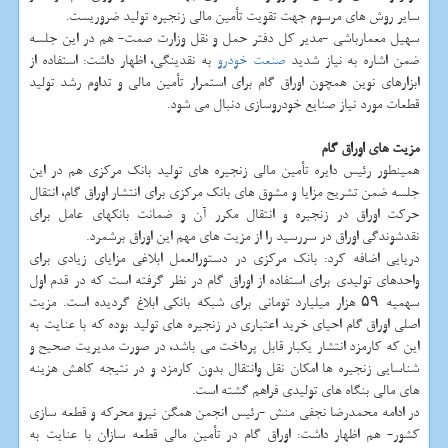
سایر روش های مرسوم جهت تقویت تأمین مالی زنجیره تولید ضروریست.
سهیل معمارباشی -مدیر کل دفتر حمل و نقل وزارت صمت- هم در این جلسه
ضمن اشاره به نیاز شدید
صنعت خودرو
به نقدینگی، اظهار داشت: استفاده از
ابزارهای نوین همچون اوراق گام برای استمرار تأمین مالی و تداوم رشد تولید
قطعات مورد نیاز صنایع خودروسازی دنبال می شود.
مزیت های اوراق گام
همینطور رئیس دایره تأمین مالی زنجیره های تولید بانک مرکزی هم در این
جلسه ضمن تشریح مزایا و مشوق های بانک مرکزی برای انتشار اوراق گام، انتقال
حرکت اوراق در زنجیره و انتقال مکرر آن و ضمانت بانکهای عامل برای
نقدشوندگی اوراق در سررسید را از مزیت های مهم این اوراق برشمرد.
دریایی اضافه کرد: بانک مرکزی در دستورالعمل ابلاغی مزایای زیادی برای
واحدهای تولیدی برای استفاده از اوراق گام در نظر گرفته است که در قدم اول
سهمیه ۵۹ هزار میلیارد تومانی برای شبکه بانکی ابلاغ گردیده است. مزیت
اصلی اوراق گام احیای خرید اعتباری در زنجیره های تولید بوده که با عنایت به
این که کارمزد انتشار یکبار قابل پرداخت می باشد، در صورت مدیریت صحیح و
شناسایی زنجیره ها امکان نقل وانتقال بدون کارمزد و در نتیجه کاهش هزینه
های مالی بنگاه های تولیدی فراهم گشته است.
در ادامه محمدرضا نجفی منش -رئیس انجمن همگن نیرو محرکه و قطعه سازی
کشور- هم اظهار داشت: اوراق گام در تأمین مالی قطعه سازان با عنایت به