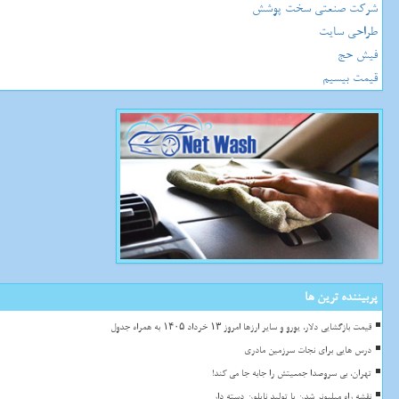
شرکت صنعتی سخت پوشش
طراحی سایت
فیش حج
قیمت بیسیم
پربیننده ترین ها
قیمت بازگشایی دلار، یورو و سایر ارزها امروز ۱۳ خرداد ۱۴۰۵ به همراه جدول
درس هایی برای نجات سرزمین مادری
تهران، بی سروصدا جمعیتش را جابه جا می کند!
نقشه راه میلیونر شدن با تولید نایلون دسته دار