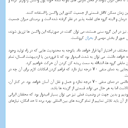
لااقل ایران بتواند از محل دارایی های بلوکه شده خود، پول واکسن را واریز کرده و
رین زمان ممکن لااقل قسمتی از جمعیت کشور این واکسن را استفاده کنند.
 درمان و البته گروه های لطمه پذیر در نظر گرفته شده است و برمبنای میزان جمعیت
 در مقابل کرونا قرار دارند و البته گروه ها بالای ۶۰ سال که بخش مهمی از بیماران زمینه ای نیز در این گروه سنی هستند، می توان گفت، در صورتیکه این واکسن ها تزریق شوند،
ل عبور از بخش مهمی از
بحران
کروناست.
تلف در اختیار آنها قرار خواهد داد. باتوجه به محدودیت هایی که در راه تولید وجود
امه خواهد داشت. می توان به شدت امیدوار بود که تا فروردین یا اردیبهشت امسال، تمام
وی در پاسخ به این پرسش که آیا واکسنی که به ایران می رسد تولید شرکت فایزر خواهد بود، توضیح داد: همانطور که قبل از این نیز اعلام شده، واکسن فایزر برای نگهداری و جابجایی به دمای منفی ۷۰ درجه نیاز دارد که فراهم کردن امکانات لازم برای آن چه در
ت.
عضو اتاق تهران افزود: البته هم اکنون چندین شرکت مختلف تولید واکسن در گام های پایانی به سر می برند. یک شرکت آمریکایی اعلام نموده که واکسنش نیاز به باقی ماندن دائمی در دمای منفی ۷۰ درجه ندارد و حمل و نقل آن آسان خواهد بود. در کنار آن،
است اما به هر حال می تواند قسمتی از گزینه ها باشد.
بودیم و بدین جهت در وضعیت فعلی نیز می توان بسیار امیدوار بود که محققان ایرانی
از آن باید تلاش نماییم از تمام گزینه های بین المللی بهره برده تا حد امکان، نیازهای