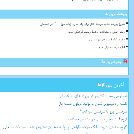
پربحث ترین ها
شروع پروسه جذب سرمایه گذار برای راه اندازی زباله سوز ۳۰۰ تنی اصفهان
ریشه خیلی از مشکلات محیط زیست فرهنگی است
سقوط آزاد قیمت خودرو در بازار
اعلام قیمت حقیقی مرغ
جدیدترین ها
آخرین رپورتاژها
دسترسی نما با کلایمر در پروژه های ساختمانی
نقشه راه میلیونر شدن با تولید نایلون دسته دار
سرفیس پرو یا سرفیس لپ تاپ؟
لزوم استفاده از بیسیم در مشاغل مختلف
گروه صنعتی دپوت تانک مرجع طراحی و تولید مخازن ذخیره و حمل سیالات صنعتی