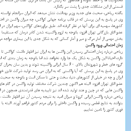
محدودیت ها را حفظ نموده و همانطور که رئیس کل بانک مرکزی گفت این مساله در ارتبا
قسمتی از این مشکلات جدی را پشت سر بگذارد.
بگفته ریاحی، صحبت های جدید وزیر بهداشت نشان میدهد که ایران سرانجام توانسته راه
وی در پاسخ به این پرسش که در قالب برنامه جهانی کواکس، چه میزان واکسن در اختیا
کشورها، سهمیه ای برای آنها در نظر گرفته اند. طبق براوردهای کواکس، سهم ایران در این عرصه حدود ۱۶ میلیون و ۸۰۰ هزار
بخش مهمی از آمار مرگ و میر و آمار کسانی که به شکل جدی با این بیماری مواجه م
زمان احتمالی ورود واکسن
ریاحی درباره زمان احتمالی رسیدن این واکسن ها به ایران نیز اظهار داشت: کواکس تا 
دارد، احیانا این واکسن به شکل یک جا وارد نخواهد شد اما باتوجه به زمان بندی که است
گروه های خطر و شهروندان بالای ۶۰ سال ایرانی واکسینه شوند و بدین سان بحران کرونا و مرگ و میر بالای ناشی از این ویروس به انتها رسیده و در گام های بعد با واکسینه کردن مابقی گروه ها، انشاالله به سمت ریشه کن کردن آن حرکت خواهیم کرد.
ایران و چه در خیلی از کشورهای دنیا، سخت و حتی نا ممکن است و باتوجه به صحبت ها
واکسن هایی که در چین و هند تولید شده اند نیز تاییدیه های قدرتمندی همچون در اتح
ریاحی درباره واکسن ایرانی کرونا و میزان امید به نتیجه رسیدن آن نیز اظهار داشت:
بتوانند به نتایج قطعی رسیده و واکسن داخلی را برای مردم کشور فراهم آورند. البته با ت
فوری کشور را تامین نماییم.