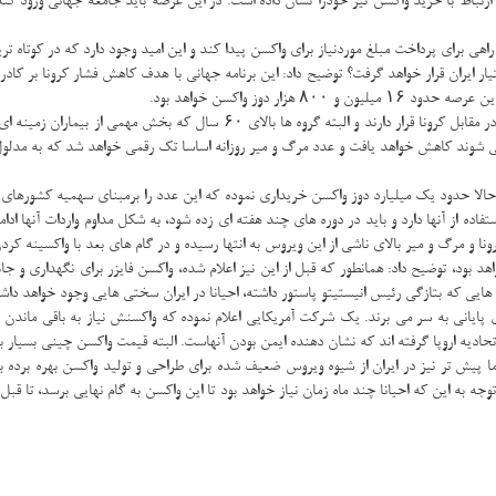
ط با خرید واکسن نیز خودرا نشان داده است. در این عرصه باید جامعه جهانی ورود کند تا 
ی برای پرداخت مبلغ موردنیاز برای واکسن پیدا کند و این امید وجود دارد که در کوتاه ت
ر ایران قرار خواهد گرفت؟ توضیح داد: این برنامه جهانی با هدف کاهش فشار کرونا بر کادر
 دوز واکسن خواهد بود.
عضو اتاق بازرگانی تهران افزود: باتوجه به لزوم واکسینه شدن کادر درمان که مستقیما
ی شوند کاهش خواهد یافت و عدد مرگ و میر روزانه اساسا تک رقمی خواهد شد که به مدلو
حالا حدود یک میلیارد دوز واکسن خریداری نموده که این عدد را برمبنای سهمیه کشورهای مخ
فاده از آنها دارد و باید در دوره های چند هفته ای زده شود، به شکل مداوم واردات آنها اد
یی که بتازگی رئیس انیستیتو پاستور داشته، احیانا در ایران سختی هایی وجود خواهد داش
ادیه اروپا گرفته اند که نشان دهنده ایمن بودن آنهاست. البته قیمت واکسن چینی بسیار بال
 ما پیش تر نیز در ایران از شیوه ویروس ضعیف شده برای طراحی و تولید واکسن بهره برده 
وجه به این که احیانا چند ماه زمان نیاز خواهد بود تا این واکسن به گام نهایی برسد، تا قبل 