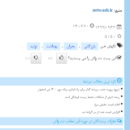
منبع:
netwash.ir
14:07:20
1399/09/23
5
/
5.0
تگهای خبر:
بازرگانی
,
بحران
,
بهداشت
,
تولید
این پست نت واش را می پسندید؟
(0)
(1)
تازه ترین مطالب مرتبط
شروع پروسه جذب سرمایه گذار برای راه اندازی زباله سوز ۳۰۰ تنی اصفهان
ریشه خیلی از مشکلات محیط زیست فرهنگی است
اعلام قیمت حقیقی مرغ
افزایش قیمت نفت از سر گرفته شد
نظرات بینندگان در مورد این مطلب نت واش