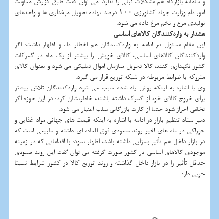
و سامانه بازارگاه هم مشکلات قبلی را ندارد. می توان گفت طبق گزارش معاونت
امور دام وزارت جهاد کشاورزی ۱۰۰ درصد نهاده تحویل مرغداری ها و واحدهای
تولیدی مرغ و تخم مرغ داده می شود.
هشدار به واردکنندگان کالاهای اساسی
این مقام مسئول در ادامه به واردکنندگان هم اخطار داد و اظهار داشت: اگر
واردکنندگان کالاهای اساسی، کالای خویش را بیشتر از یک ماه در گمرکات
کشور نگهداری کنند، کالا تحویل سازمان اموال تملیکی می شود و بعنوان کالای
متروکه با ضوابط مربوطه در شبکه توزیع قرار می گیرد.
وی با اشاره به اینکه روش یاد شده سبب می شود واردکنندگان تلاش بیشتر
برای خروج کالای خود از گمرک داشته باشند، خاطرنشان کرد: در این حوزه اگر
تخلفی احراز شود حتما از کارت بازرگانی سلب اعتبار می شود.
دبیر ستاد تنظیم بازار در ادامه با اشاره به اینکه قیمت های جهانی مواد غذایی و
خوراکی در ماه های اخیر روند صعودی فوق العاده ای داشته و طبیعی است که
در بازار داخل هم تأثیر بسزایی داشته باشد، اظهار نمود: با اقداماتی که در زمینه
موجودی کالاهای اساسی در کشور صورت گرفته می توان گفت این روند صعودی
حداقل تأثیر را در بازار داخل گذاشته و روند توزیع کالا در کشور شرایط نسبتا
خوبی دارد.