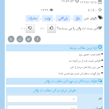
17:57:53
1399/09/18
1794
5
/
5.0
تگهای خبر:
بازار
,
بازرگانی
,
تولید
,
صادرات
این پست نت واش را می پسندید؟
(0)
(1)
تازه ترین مطالب مرتبط
اعلام قیمت حقیقی مرغ
افزایش قیمت نفت از سر گرفته شد
غنی ترین غذا های سرشار از آهن
بازار گوشت منتظر این تغییر مهم قیمتی باشد!
نظرات بینندگان در مورد این مطلب نت واش
نظرتان درباره ی این مطلب نت واش
نام:
ایمیل: