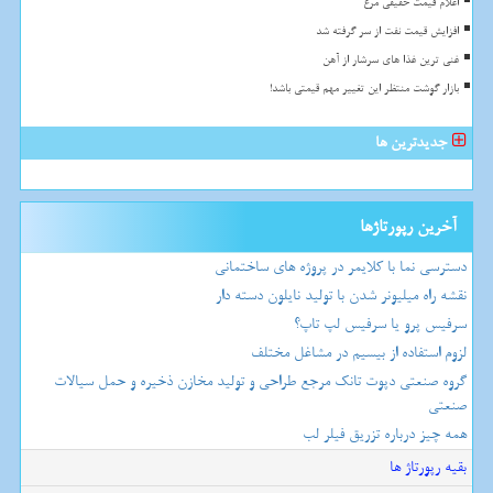
اعلام قیمت حقیقی مرغ
افزایش قیمت نفت از سر گرفته شد
غنی ترین غذا های سرشار از آهن
بازار گوشت منتظر این تغییر مهم قیمتی باشد!
جدیدترین ها
آخرین رپورتاژها
دسترسی نما با کلایمر در پروژه های ساختمانی
نقشه راه میلیونر شدن با تولید نایلون دسته دار
سرفیس پرو یا سرفیس لپ تاپ؟
لزوم استفاده از بیسیم در مشاغل مختلف
گروه صنعتی دپوت تانک مرجع طراحی و تولید مخازن ذخیره و حمل سیالات
صنعتی
همه چیز درباره تزریق فیلر لب
بقیه رپورتاژ ها