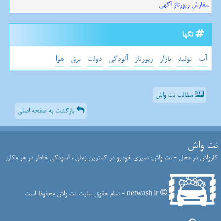
سفارش رپورتاژ آگهی
تگها
آب
تولید
بازار
رپورتاژ
آلودگی
دولت
برق
هوا
مطالب نت واش
بازگشت به صفحه اصلی
نت واش
کارواش در محل - نت واش: تمیزی خودرو در کمترین زمان ، آسودگی خاطر در هر مکان
netwash.ir - تمام حقوق سایت نت واش محفوظ است