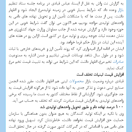
به گزارش نت واش به نقل از ایسنا، عباس قبادی در برنامه جلسه ستاد تنظیم
بازار
وعده داد که شرایط بسیار خوبی در زمینه تولیدمرغ ایجاد شود و اظهار
داشت: پس از مدت ها که با مشکلات تأمین ارز و تحویل نهاده های دامی به
واحدهای تولیدی مواجه بودیم، هم اکنون می توان گفت شرایط خوبی در این
حوزه وجود دارد و گزارش عرضه شده از جانب معاونان وزارت جهاد کشاورزی هم
نشان دهنده ثبات جوجه ریزی و تولید مرغ در کشور است. ازاین رو در هفته های
آینده این ثبات در بازار حکم فرما خواهد بود.
ایشان در ادامه ابراز امیدواری کرد که روند تأمین ارز و خریدهای خارجی با ثبات
شود و در طول سال شاهد نوسانات قیمتی نباشیم و ضمن اشاره به ممنوعیت
صادرات
تخم مرغ، اظهار داشت که این شرایط می تواند به تثبیت قیمت تخم مرغ
کمک نماید.
افزایش قیمت لبنیات تخلف است
قبادی درباره وضعیت بازار
محصولات
لبنی هم اظهار داشت: مقرر شده انجمن
صنایع لبنی دعوت و تذکر جدی به آنها داده شود تا از هرگونه افزایش قیمت به
جد جلوگیری شود. گزارشاتی از نقاط مختلف کشور به دست ما رسیده که برخی
واحدهای تولیدی به افزایش قیمت مبادرت کردند که تخلف به حساب می آید.
۱۰۰ درصد نهاده دام و طیور تحویل واحدهای تولیدی شد
وی با تکیه بر اینکه تولید کنندگان به هیچ عنوان بدون هماهنگی با سازمان
حمایت حق افزایش قیمت نخواهد داشت، خاطرنشان کرد: تسهیل ورود نهاده
های دامی هم با اقداماتی که در گمرکات کشور صورت گرفته در حال تحقق است