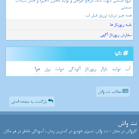
گروه صنعتی دپوت تانک مرجع طراحی و تولید مخازن ذخیره و حمل سیالات
صنعتی
همه چیز درباره تزریق فیلر لب
بقیه رپورتاژ ها
سفارش رپورتاژ آگهی
تگها
آب
تولید
بازار
رپورتاژ
آلودگی
دولت
برق
هوا
مطالب نت واش
بازگشت به صفحه اصلی
نت واش
کارواش در محل - نت واش: تمیزی خودرو در کمترین زمان ، آسودگی خاطر در هر مکان