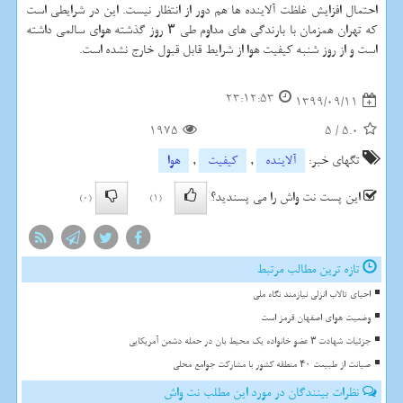
احتمال افزایش غلظت آلاینده ها هم دور از انتظار نیست. این در شرایطی است
که تهران همزمان با بارندگی های مداوم طی ۳ روز گذشته هوای سالمی داشته
است و از روز شنبه کیفیت هوا از شرایط قابل قبول خارج نشده است.
23:12:53
1399/09/11
1975
5
/
5.0
تگهای خبر:
آلاینده
,
كیفیت
,
هوا
این پست نت واش را می پسندید؟
(0)
(1)
تازه ترین مطالب مرتبط
احیای تالاب انزلی نیازمند نگاه ملی
وضعیت هوای اصفهان قرمز است
جزئیات شهادت ۳ عضو خانواده یک محیط بان در حمله دشمن آمریکایی
صیانت از طبیعت ۴۰ منطقه کشور با مشارکت جوامع محلی
نظرات بینندگان در مورد این مطلب نت واش