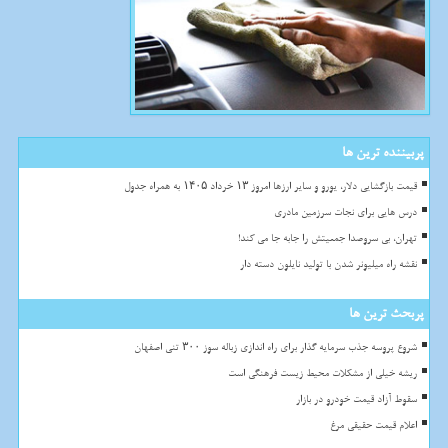
پربیننده ترین ها
قیمت بازگشایی دلار، یورو و سایر ارزها امروز ۱۳ خرداد ۱۴۰۵ به همراه جدول
درس هایی برای نجات سرزمین مادری
تهران، بی سروصدا جمعیتش را جابه جا می کند!
نقشه راه میلیونر شدن با تولید نایلون دسته دار
پربحث ترین ها
شروع پروسه جذب سرمایه گذار برای راه اندازی زباله سوز ۳۰۰ تنی اصفهان
ریشه خیلی از مشکلات محیط زیست فرهنگی است
سقوط آزاد قیمت خودرو در بازار
اعلام قیمت حقیقی مرغ