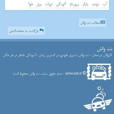
آب
تولید
بازار
رپورتاژ
آلودگی
دولت
برق
هوا
مطالب نت واش
بازگشت به صفحه اصلی
نت واش
کارواش در محل - نت واش: تمیزی خودرو در کمترین زمان ، آسودگی خاطر در هر مکان
netwash.ir - تمام حقوق سایت نت واش محفوظ است