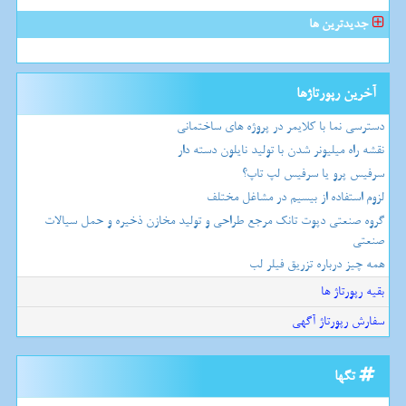
جدیدترین ها
آخرین رپورتاژها
دسترسی نما با کلایمر در پروژه های ساختمانی
نقشه راه میلیونر شدن با تولید نایلون دسته دار
سرفیس پرو یا سرفیس لپ تاپ؟
لزوم استفاده از بیسیم در مشاغل مختلف
گروه صنعتی دپوت تانک مرجع طراحی و تولید مخازن ذخیره و حمل سیالات
صنعتی
همه چیز درباره تزریق فیلر لب
بقیه رپورتاژ ها
سفارش رپورتاژ آگهی
تگها