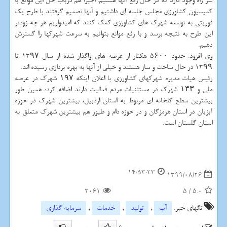
سر راه وجود دارد که در حال رفع آنها هستیم. اخیراً هم درباب حل این موانع با
کمیسیون کشاورزی مجلس جلسه ای داشتیم و آنها تصمیم گرفتند با طرح یک
فوریتی به توسعه شهرک های کشاورزی کمک کنند که امیدواریم هر چه زودتر
این طرح به نتیجه برسد و با رفع موانع بتوانیم به سرعت شهرکها را گسترش
دهیم.
وی افزود: حدود 5۶۰۰ هکتار از عرصه های واگذار شده از سال 13۹۷ تا
13۹۹ در حال ساخت و ساز هستند و خیلی از آنها به بهره برداری رسیده اند.
رئیس هیات مدیره شهرکهای کشاورزی با اعلان اینکه ۱۹۷ شهرک در عرصه
ملی و ۱۳۳ شهرک در مستثنیات مردم فعالیت دارند اضافه کرد: همین طور
بیشترین سطح گلخانه ای مربوط به استان اردبیل، بیشترین شهرک در حوزه
آبزیان در استان هرمزگان و در حوزه دام و طیور هم بیشترین شهرک متعلق به
استان گلستان است.
14:53:23
1399/08/26
2061
5
/
5.0
تگهای خبر:
آب
,
تولید
,
خدمات
,
سرمایه گذاری