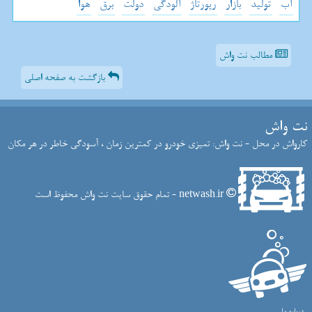
آب
تولید
بازار
رپورتاژ
آلودگی
دولت
برق
هوا
مطالب نت واش
بازگشت به صفحه اصلی
نت واش
کارواش در محل - نت واش: تمیزی خودرو در کمترین زمان ، آسودگی خاطر در هر مکان
netwash.ir - تمام حقوق سایت نت واش محفوظ است
درباره ما