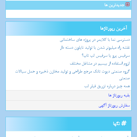
جدیدترین ها
آخرین رپورتاژها
دسترسی نما با کلایمر در پروژه های ساختمانی
نقشه راه میلیونر شدن با تولید نایلون دسته دار
سرفیس پرو یا سرفیس لپ تاپ؟
لزوم استفاده از بیسیم در مشاغل مختلف
گروه صنعتی دپوت تانک مرجع طراحی و تولید مخازن ذخیره و حمل سیالات
صنعتی
همه چیز درباره تزریق فیلر لب
بقیه رپورتاژ ها
سفارش رپورتاژ آگهی
تگها