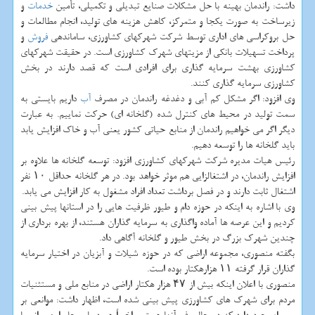
داشت: راندمان بهینه با حل مشکلات صنایع تبدیلی و تکمیلی، تأمین
خدمات
و
زیرساخت به صورت یکجا و متمرکز، کاهش هزینه های تولید، انجام مطالعات و
حل بروکراسی های اداری توسط شرکت شهرکهای کشاورزی، ساماندهی
فروش
و
پرداخت تسهیلات بانکی از مزیتهای شهرک کشاورزی است. در حقیقت شهرکهای
کشاورزی بهشت سرمایه گذاری برای افرادی است که قصد دارند در بخش
کشاورزی سرمایه گذاری کنند.
وی افزود: اگر مشکل کم آبی و دغدغه راندمان در مصرف
آب
داریم بایستی به
سمت تولید در محیط های کنترل شده (گلخانه ای) حرکت نماییم. به عبارت
دیگر اگر می خواهیم راندمان از منابع حیاتی کشور یعنی آب و خاک افزایش یابد
باید گلخانه ها را توسعه دهیم.
رئیس هیات مدیره شرکت شهرکهای کشاورزی افزود: توسعه گلخانه ها علاوه بر
افزایش راندمان، در اشتغالزایی هم موثر خواهد بود. در هر گلخانه حداقل ۱۰ نفر
اشتغال ثابت دارند و در فصل برداشت تعداد افراد مشغول به کار افزایش می یابد.
وی با اشاره به اینکه در حوزه دام و طیور ظرفیت هایی را در استانها پیش بینی
کردیم و این عرصه ها آماده واگذاری به سرمایه گذاران هستند، از بهره برداری از
چندین شهرک بزرگ در بخش طیور و گلخانه آگاهی داد.
بگفته منصوری، مجموعه اراضی که در حوزه شیلات و آبزیان در اختیار سرمایه
گذاران قرار گرفته ۱۱ هزارهکتار بوده است.
منصوری با اعلان اینکه بیش از ۴۷ هزار هکتار اراضی در منابع ملی و مستثنیات
مردم برای شهرک های کشاورزی پیش بینی شده است، اظهار داشت: موانعی بر