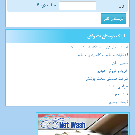
سوال:
= ۶ بعلاوه ۴
لینک دوستان نت واش
آب شیرین کن - دستگاه آب شیرین کن
انتخابات مجلس ، کاندیدای مجلس
تعمیر تلفن
خرید و فروش خودرو
شرکت صنعتی سخت پوشش
طراحی سایت
فیش حج
قیمت بیسیم