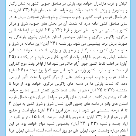
گیلان و غرب مازندران خواهد بود. بارش در مناطق جنوبی کشور به شکل رگبار
و رعدوبرق و وزش باد شدید موقت رخ خواهد داد. همینطور فردا (۲۳ آبان) به
جز شمال غرب و غرب کشور و جنوب سیستان و بلوچستان همچنان بارش ها در
سایر مناطق کشور ادامه دارد که شدت آن در بخش های جنوب، شرق و مرکز
کشور پیشبینی می شود. طی امروز و فردا (۲۲ و ۲۳ آبان) در ارتفاعات البرز
مرکزی، زاگرس مرکزی و مناطق سردسیر استان خراسان رضوی بارندگی به
صورت بارش برف پیشبینی می شود. روز شنبه (۲۴ آبان) این سامانه در شرق و
جنوب شرق کشور سبب رگبار و رعدوبرق و وزش باد شدید خواهد شد. این
سامانه بارشی به تدریج تا اواخر وقت از کشور خارج می شود و در یکشنبه (۲۵
آبان) در اغلب نقاط کشور جوی آرام حاکم می شود اما از اواخر وقت موج گذرایی
از سمت جنوب غرب کشور وارد می شود. این موج گذرا روز دوشنبه (۲۶ آبان)
مناطق غرب و جنوب غرب و بخش هایی از مرکز کشور را تحت تأثیر قرار می
دهد که شدت بارش ها در دامنه های زاگرس مرکزی خواهد بود. از فردا تا
یکشنبه (۲۲ تا ۲۵ آبان) هم در غالب نقاط کشور کاهش نسبی دما رخ خواهد
داد که بیشترین کاهش در استان های واقع در سواحل دریای خزر، شمال غرب،
استان های واقع در دامنه های جنوبی البرز، شمال شرق و شرق کشور به میزان ۴
تا ۸ درجه پیشبینی می شود. دریای خزر امروز (۲۲ آبان) مواج است و خلیج
فارس هم از فردا (۲۳ آبان) به تدریج با افزایش سرعت باد تا ۱۵ متر بر ثانیه در
ایام جمعه و شنبه (۲۳ و ۲۴ آبان) بخصوص شنبه مواج خواهد بود. در این
اعلام درباره وضعیت جوی تهران طی دو روز آینده آمده است: آسمان تهران فردا