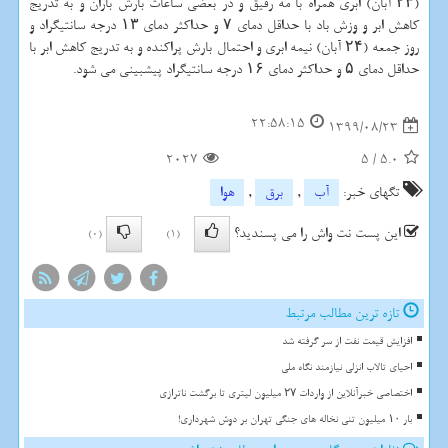
(۲۳ آبان) ابری همراه با مه رقیق و در بعضی ساعات بارش باران و به تدریج
کاهش ابر و وزش باد با حداقل دمای ۷ و حداکثر دمای ۱۳ درجه سانتیگراد و
روز جمعه (۲۴ آبان) نیمه ابری و احتمال بارش پراکنده و به تدریج کاهش ابر با
حداقل دمای ۵ و حداکثر دمای ۱۶ درجه سانتیگراد پیشبینی می شود.
22:58:15
1399/08/23
2027
5
/
5.0
تگهای خبر:
آب
,
برق
,
هوا
این پست نت واش را می پسندید؟
(0)
(1)
تازه ترین مطالب مرتبط
افزایش قیمت نفت از سر گرفته شد
احیای تالاب انزلی نیازمند نگاه ملی
اختصاصی خبرآنلاین از واردات ۲۷ میلیون لیتری تا برگشت ناترازی
بار ۱۰ میلیون تنی نخاله های جنگی تهران بر دوش شهرداری!