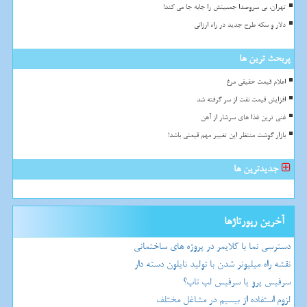
تهران، بی سروصدا جمعیتش را جابه جا می کند!
دلار و سکه طرح جدید در راه ارزانی
پربحث ترین ها
اعلام قیمت حقیقی مرغ
افزایش قیمت نفت از سر گرفته شد
غنی ترین غذا های سرشار از آهن
بازار گوشت منتظر این تغییر مهم قیمتی باشد!
جدیدترین ها
آخرین رپورتاژها
دسترسی نما با کلایمر در پروژه های ساختمانی
نقشه راه میلیونر شدن با تولید نایلون دسته دار
سرفیس پرو یا سرفیس لپ تاپ؟
لزوم استفاده از بیسیم در مشاغل مختلف