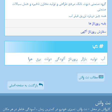
گروه صنعتی دپوت تانک مرجع طراحی و تولید مخازن ذخیره و حمل سیالات
صنعتی
همه چیز درباره تزریق فیلر لب
بقیه رپورتاژ ها
سفارش رپورتاژ آگهی
تگها
آب
تولید
بازار
رپورتاژ
آلودگی
دولت
برق
هوا
مطالب نت واش
بازگشت به صفحه اصلی
نت واش
کارواش در محل - نت واش: تمیزی خودرو در کمترین زمان ، آسودگی خاطر در هر مکان