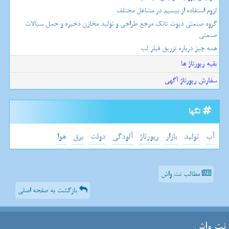
لزوم استفاده از بیسیم در مشاغل مختلف
گروه صنعتی دپوت تانک مرجع طراحی و تولید مخازن ذخیره و حمل سیالات
صنعتی
همه چیز درباره تزریق فیلر لب
بقیه رپورتاژ ها
سفارش رپورتاژ آگهی
تگها
آب
تولید
بازار
رپورتاژ
آلودگی
دولت
برق
هوا
مطالب نت واش
بازگشت به صفحه اصلی
نت واش