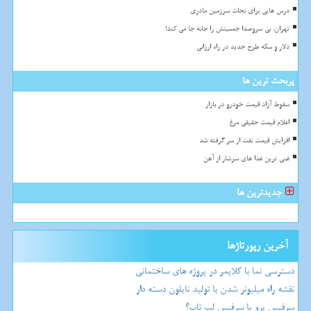
درس هایی برای نجات سرزمین مادری
تهران، بی سروصدا جمعیتش را جابه جا می کند!
دلار و سکه طرح جدید در راه ارزانی
پربحث ترین ها
سقوط آزاد قیمت خودرو در بازار
اعلام قیمت حقیقی مرغ
افزایش قیمت نفت از سر گرفته شد
غنی ترین غذا های سرشار از آهن
جدیدترین ها
آخرین رپورتاژها
دسترسی نما با کلایمر در پروژه های ساختمانی
نقشه راه میلیونر شدن با تولید نایلون دسته دار
سرفیس پرو یا سرفیس لپ تاپ؟