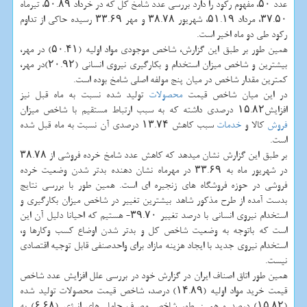
عدد ۵۰، مفهوم رکود را دارد بررسی عدد شامخ کل که در خرداد ۵۰.۸۹، تیرماه
۳۷.۵۰، مرداد ۵۱.۱۹، شهریور ۳۸.۷۸ و مهر ۳۳.۶۹ رسیده حاکی از تداوم
رکود طی دو ماه اخیر است.
همین طور بر طبق این گزارش، شاخص موجودی مواد اولیه (۵۰.۴۱) در مهر،
بیشترین و شاخص میزان استخدام و بکارگیری نیروی انسانی (۲۰.۹۲)در مهر،
کمترین مقدار شاخص در میان پنج مولفه اصلی شامخ بوده است.
در این میان شاخص قیمت
محصولات
تولید شده نسبت به ماه قبل نیز
افزایش۱۵.۸۲ درصدی داشته که به سبب ارتباط مستقیم با شاخص میزان
فروش
کالا و
خدمات
سبب کاهش ۱۳.۷۴ درصدی آن نسبت به ماه قبل شده
است.
بر طبق این گزارش نشان میدهد که کاهش عدد شامخ خرده فروشی از ۳۸.۷۸
در شهریور ماه به ۳۳.۶۹ در مهرماه نشان دهنده بدتر شدن وضعیت خرده
فروشی در حوزه فروشگاه های زنجیره ای است. همین طور با بررسی نتایج
بدست آمده از طرح مذکور شاهد بیشترین تغییر در شاخص میزان بکارگیری و
استخدام نیروی انسانی با درصد تغییر ۳۹.۷۰- هستیم که احیانا دلیل آن این
است که باتوجه به وضعیت شاخص کل و بدتر شدن اوضاع کسب وکارها و،
استخدام نیروی جدید با ایجاد هزینه مازاد برای واحدصنفی قابل توجیه اقتصادی
نیست.
همین طور اتاق اصناف ایران در گزارش خود در بررسی علل افزایش عدد شاخص
قیمت خرید مواد اولیه (۱۴.۸۹) درصد، شاخص قیمت محصولات تولید شده
(۱۵.۸۲) درصد و همین طور شاخص مصرف حامل های انرژی (۶.۶۸) به