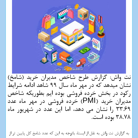
نت واش: گزارش طرح شاخص مدیران خرید (شامخ)
نشان میدهد كه در مهر ماه سال 99 شاهد ادامه شرایط
ركود در بخش خرده فروشی بوده ایم بطوریكه شاخص
مدیران خرید (PMI) خرده فروشی در مهر ماه عدد
33.69 را نشان می دهد، اما این عدد در شهریور ماه
38.78 بوده است.
به گزارش نت واش به نقل از ایسنا، باتوجه به این که عدد شامخ کل پایین تر از