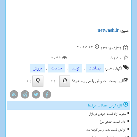
منبع:
netwash.ir
20:25:23
1399/08/22
2046
5
/
5.0
تگهای خبر:
بهداشت
,
تولید
,
خدمات
,
فروش
این پست نت واش را می پسندید؟
(0)
(1)
تازه ترین مطالب مرتبط
سقوط آزاد قیمت خودرو در بازار
اعلام قیمت حقیقی مرغ
افزایش قیمت نفت از سر گرفته شد