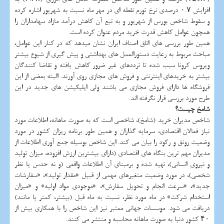
افزایش ۰.۷ درصدی نرخ تورم نقطه ای در مهر ماه نسبت به شهریور اشاره کرده
و سقوط شاخص بورس از شهریور و به تبع آن کاهش درآمد مازاد سهامداران را
همچون عوامل کاهش قدرت خرید مردم عنوان کرده است.
همین طور بررسی های اتاق اصناف ایران نشان میدهد که در کنار این عوامل،
مباحث مربوط به رعایت دستورالعمل های بهداشتی و پیش گیری از شیوع بیشتر
ویروس کرونا سبب شده تا ترددهای غیر ضرور کاهش یافته و تقاضا کنندگان
بیشتر به خریدهای اینترنتی و فروش های مجازی روی آورند. البته بعضی از این
فروشگاه ها دارای فروش مجازی می باشند ولی اپلیکیشن های جدید در این
طرح مورد بررسی قرار نگرفته اند.
شامخ چیست؟
شاخص مدیران خرید (شامخ)، شاخصی است که به صورت ماهانه، اطلاعات مورد
نیاز فعالان اقتصادی، سرمایه گذاران و همین طور برنامه ریزان کشور در مورد
وضعیت رونق و رکود را بیان می کند. این شاخص بوسیله جمع آوری اطلاعات از
مدیران مهم ترین بنگاه های اقتصادی (دارای بیشترین ارزش افزوده، میزان تولید
و نیروی انسانی)، تهیه شده و برمبنای آن اطلاعات واقعی (و نه حدس یا نظر
شخصی)، در مورد وضعیت متغیرهای مهمی از قبیل «مقدار تولید»، «سفارشات
جدید»، «سرعت انجام و تحویل سفارش»، «موجودی مواد اولیه» و «میزان
استخدام شرکت» در ماه مورد نظر، نسبت به ماه قبل (بیشتر، کمتر یا مانند)
دریافت می شود. موسسات جهانی معتبر نیز این شاخص را با همکاری بیش از
۴۰ کشور دنیا به صورت ماهانه محاسبه و منتشر می کنند.