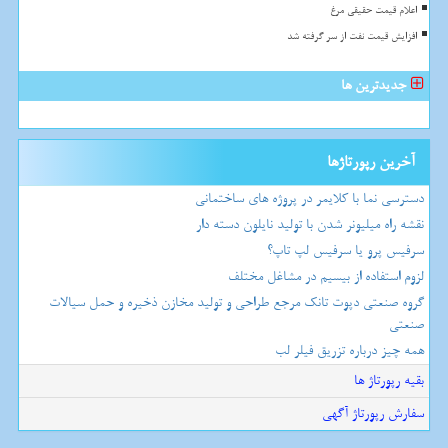
اعلام قیمت حقیقی مرغ
افزایش قیمت نفت از سر گرفته شد
جدیدترین ها
آخرین رپورتاژها
دسترسی نما با کلایمر در پروژه های ساختمانی
نقشه راه میلیونر شدن با تولید نایلون دسته دار
سرفیس پرو یا سرفیس لپ تاپ؟
لزوم استفاده از بیسیم در مشاغل مختلف
گروه صنعتی دپوت تانک مرجع طراحی و تولید مخازن ذخیره و حمل سیالات
صنعتی
همه چیز درباره تزریق فیلر لب
بقیه رپورتاژ ها
سفارش رپورتاژ آگهی