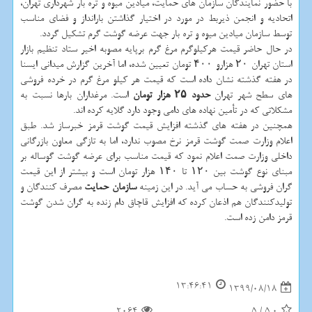
با حضور نمایندگان سازمان های حمایت، میادین میوه و تره بار شهرداری تهران،
اتحادیه و انجمن ذیربط در مورد در اختیار گذاشتن بارانداز و فضای مناسب
توسط سازمان میادین میوه و تره بار جهت عرضه گوشت گرم تشکیل گردد.
در حال حاضر قیمت هرکیلوگرم مرغ گرم برپایه مصوبه اخیر ستاد تنظیم بازار
استان تهران ۲۰ هزارو ۴۰۰ تومان تعیین شده، اما آخرین گزارش میدانی ایسنا
در هفته گذشته نشان داده است که قیمت هر کیلو مرغ گرم در خرده فروشی
های سطح شهر تهران
حدود ۲۵ هزار تومان
است. مرغداران بارها نسبت به
مشکلاتی که در تأمین نهاده های دامی وجود دارد گلایه کرده اند.
همچنین در هفته های گذشته افزایش قیمت گوشت قرمز خبرساز شد. طبق
اعلام وزارت صمت گوشت قرمز نرخ مصوب ندارد، اما به تازگی معاون بازرگانی
داخلی وزارت صمت اعلام نمود که قیمت مناسب برای عرضه گوشت گوساله بر
مبنای نوع گوشت بین ۱۲۰ تا ۱۴۰ هزار تومان است و بیشتر از این قیمت
گران فروشی به حساب می آید. در این زمینه
سازمان حمایت
مصرف کنندگان و
تولیدکنندگان هم اذعان کرده که افزایش قاچاق دام زنده به گران شدن گوشت
قرمز دامن زده است.
13:46:41
1399/08/18
2064
5
/
5.0