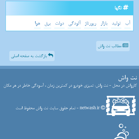
تگها
آب
تولید
بازار
رپورتاژ
آلودگی
دولت
برق
هوا
مطالب نت واش
بازگشت به صفحه اصلی
نت واش
کارواش در محل - نت واش: تمیزی خودرو در کمترین زمان ، آسودگی خاطر در هر مکان
netwash.ir - تمام حقوق سایت نت واش محفوظ است