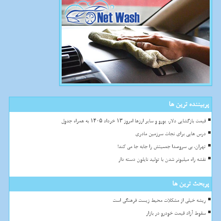
پربیننده ترین ها
قیمت بازگشایی دلار، یورو و سایر ارزها امروز ۱۳ خرداد ۱۴۰۵ به همراه جدول
درس هایی برای نجات سرزمین مادری
تهران، بی سروصدا جمعیتش را جابه جا می کند!
نقشه راه میلیونر شدن با تولید نایلون دسته دار
پربحث ترین ها
ریشه خیلی از مشکلات محیط زیست فرهنگی است
سقوط آزاد قیمت خودرو در بازار