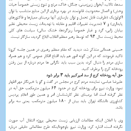
سدها، تالاب، آبخوان زیرزمینی، جنگل، خاک، مرتع و تنوع زیستی خصوصاً حیات
وحش) و اعمال محدودیت قانونمند در بهره برداری از این منابع متناسب با توان
اکولوژیک (ظرفیت قابل تحمل و توان بازسازی آنها برمبنای معیارها و فاکتورهای
پایداری) و ۷ (مدیریت تغییرات اقلیم و مقابله با تهدیدات زیست محیطی نظیر
بیابان زایی، گرد و غبار خصوصاً ریزگردها، خشک سالی) سیاست های کلی
محیط زیست سال ۹۴ که توسط رهبر معظم انقلاب ابلاغ گردید، سازگار نیست.
حسینی همدانی متذکر شد: دیدید که مقام معظم رهبری در همین جلسه کرونا
تاکید فرمودند که در این گونه امور هم باید اقناع افکار عمومی کرد و هم همراه
سازی مردم را دنبال کرد، بدین سبب باید نگرانی ها مردم درباره از بین رفتن
رودخانه کرج را برطرف کنید.
حق آبه رودخانه کرج از سد امیرکبیر باید ۳ برابر شود
علیرضا عباسی، نماینده مردم کرج در مجلس در گفت و گو با خبرنگار مهر اظهار
نمود: وزارت نیرو برای رودخانه کرج در حدود ۶۴ میلیون مترمکعب حق آبه در
نظر گرفته است اما برمبنای نظر کارشناسان امر و همین طور اعلام پردیس
کشاورزی دانشگاه تهران باید بیش از ۱۸۰ میلیون مترمکعب یعنی سه برابر
باشد.
وی با اعلان اینکه مطالعات ارزیابی زیست محیطی پروژه انتقال آب صورت
نگرفته است، اشاره کرد: وزارت نیرو باوجوداینکه طرح مطالعاتی دقیقی درباره