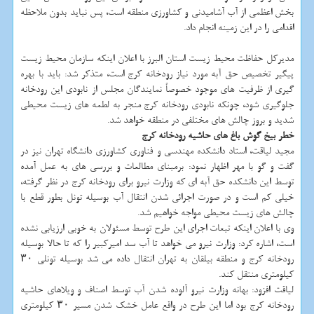
بخش اعظمی از آب آشامیدنی و کشاورزی منطقه است، پس نباید بدون ملاحظه
اقدامی را در این زمینه انجام داد.
مدیرکل حفاظت محیط زیست استان البرز با اعلان اینکه سازمان محیط زیست
پیگیر تخصیص حق آبه مورد نیاز رودخانه کرج است، متذکر شد: باید با بهره
گیری از ظرفیت های موجود خصوصاً نمایندگان مجلس از نابودی این رودخانه
جلوگیری شود، چونکه نابودی رودخانه کرج منجر به لطمه های زیست محیطی
شدید و بروز چالش های مختلفی در منطقه خواهد شد.
خطر بیخ گوش باغ های حاشیه رودخانه کرج
مجید لیاقت، استاد دانشکده مهندسی و فناوری کشاورزی دانشگاه تهران نیز در
گفت و گو با مهر اظهار نمود: برمبنای مطالعات و بررسی های به عمل آمده
توسط این دانشکده حق آبه ای که وزارت نیرو برای رودخانه کرج در نظر گرفته،
خیلی کم است و در صورت اجرائی شدن انتقال آب بوسیله تونل بطور قطع با
چالش های زیست محیطی مواجه خواهیم شد.
وی با اعلان اینکه تبعات اجرای این طرح توسط مسئولان به خوبی ارزیابی نشده
است، اشاره کرد: وزارت نیرو می خواهد تا آب سد امیرکبیر را که تا حالا بوسیله
رودخانه کرج و منطقه بیلقان به تهران انتقال داده می شد بوسیله تونلی ۳۰
کیلومتری منتقل کند.
لیاقت افزود: بهانه وزارت نیرو آلوده شدن آب توسط اصناف و ویلاهای حاشیه
رودخانه کرج بود اما این طرح در واقع عامل خشک شدن مسیر ۳۰ کیلومتری