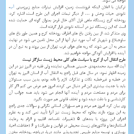
مواجه می شوند.
ترکیان با اعلان اینکه فرونشست زمین، افزایش نیترات منابع زیرزمینی
آب
،
نابودی حیات وحش و … از دیگر تبعات اجرای این طرح است، اشاره کرد:
رودخانه کرج زیستگاه ماهی قزل آلای خال قرمز بعنوان گونه ای حمایت شده
است که این زیستگاه نیز در آستانه نابودی قرار گرفته است.
وی متذکر شد: از بین رفتن باغ های اطراف رودخانه کرج و همین طور باغ های
ساوجبلاغ و شهریار که آب مورد نیاز آنها از این محل تامین می شود در نهایت
منجر به آن می شوند که ریه های هوای غرب تهران از بین بروند و به تبع آن در
آینده با افزایش آلودگی مواجه خواهیم شد.
طرح انتقال آب از کرج با سیاست های کلی محیط زیست سازگار نیست
آیت الله سید محمدمهدی حسینی همدانی، نماینده ولی فقیه در البرز نیز در این
زمینه اظهار نمود: در سال های قبل راجع به انتقال آب از استان البرز به تهران
در خطبه و غیرخطبه نکات و تذکرات لازم را داده بودم، بدین سبب مسئولان
باید با جدیت بیشتری این امر دنبال می کردند امروز هم عرض می کنم اگر کار
برای مردم و مصلحت مردم و آینده آنها انجام می شود باید همه جوانب آن
کارشناسی و با دقت دیده شود و تخلف قانونی هم صورت نگیرد.
وی بیان کرد: امروز هم مردم و هم مسؤولان استانی نگرانی و سوالات جدی راجع
به این پروژه دارند بعلاوه که محیط زیست نیز آنرا تأیید نمی کند و به نظرم
اجرای این پروژه با بندهای ۵ (تغییرات نامساعد اقلیم، و الزام به رعایت
استانداردها و فاکتورهای زیست محیطی در قوانین و مقررات) و ۶ (حفاظت، احیا،
بهسازی و توسعه منابع طبیعی تجدیدپذیر مانند دریا، دریاچه، رودخانه، مخزن