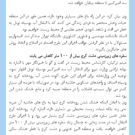
سد امیرکبیر تا منطقه بیلقان خواهد شد.
وی بیان کرد: در این راه باغ های بسیاری وجود دارد، همین طور در این منطقه
حیات وحش منحصر به فردی زندگی می کنند که با انتقال آب بوسیله تونل به
خطر می افتد و شاهد نابودی حجم عظیمی از محیط زیست خواهیم بود.
استاد دانشکده مهندسی و فناوری کشاورزی دانشگاه تهران متذکر شد: امیدواریم
مسئولان با در نظر گرفتن عواقب اجرای این طرح اهتمام در اصلاح و اتخاذ روش
های جایگزین بگیرند.
سفره های زیرزمینی دشت کرج بیش از ۱۰۰ متر کاهش می یابند
میثم ترکیان، کارشناس محیط زیست در گفت و گو با خبرنگار مهر با اشاره به
بهانه تراشی وزارت نیرو برای انتقال آب سد امیرکبیر بوسیله تونل اظهار نمود:
توجیه این وزارتخانه برای اجرای این طرح، آلوده شدن آب رودخانه کرج به
وسیله اصناف و واحدهای مسکونی حاشیه ای بود در صورتیکه با هزینه ای بسیار
کمتر می توان سیستم فاضلاب را در منطقه تعبیه کرد و مانع خشک شدن این
رود شد.
وی با اعلان اینکه خشک شدن رودخانه کرج تنها به باغ های حاشیه آن ضربه
نمی زند بلکه تبعات زیست محیطی بی شماری دارد، اشاره کرد: رودخانه کرج
عامل تامین سفره های زیرزمینی دشت کرج بشمار می رود و با اجرای طرح
انتقال آب، در مدت زمانی نه چندان زیاد سفره های زیرزمینی بیش از ۱۰۰ متر
کاهش خواهند یافت و منطقه البرز جنوبی و دشت کرج با خطر خشک سالی