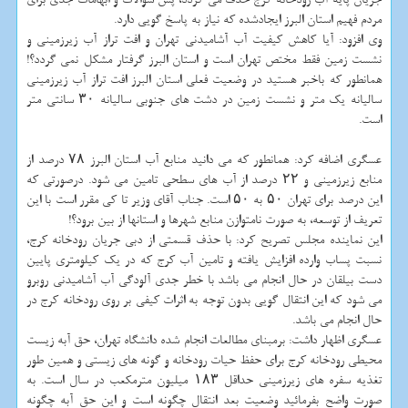
مردم فهیم استان البرز ایجادشده که نیاز به پاسخ گویی دارد.
وی افزود: آیا کاهش کیفیت آب آشامیدنی تهران و افت تراز آب زیرزمینی و
نشست زمین فقط مختص تهران است و استان البرز گرفتار مشکل نمی گردد؟!
همانطور که باخبر هستید در وضعیت فعلی استان البرز افت تراز آب زیرزمینی
سالیانه یک متر و نشست زمین در دشت های جنوبی سالیانه ۳۰ سانتی متر
است.
عسگری اضافه کرد: همانطور که می دانید منابع آب استان البرز ۷۸ درصد از
منابع زیرزمینی و ۲۲ درصد از آب های سطحی تامین می شود. درصورتی که
این درصد برای تهران ۵۰ به ۵۰ است. جناب آقای وزیر تا کی مقرر است با این
تعریف از توسعه، به صورت نامتوازن منابع شهرها و استانها از بین برود؟!
این نماینده مجلس تصریح کرد: با حذف قسمتی از دبی جریان رودخانه کرج،
نسبت پساب وارده افزایش یافته و تامین آب کرج که در یک کیلومتری پایین
دست بیلقان در حال انجام می باشد با خطر جدی آلودگی آب آشامیدنی روبرو
می شود که این انتقال گویی بدون توجه به اثرات کیفی بر روی رودخانه کرج در
حال انجام می باشد.
عسگری اظهار داشت: برمبنای مطالعات انجام شده دانشگاه تهران، حق آبه زیست
محیطی رودخانه کرج برای حفظ حیات رودخانه و گونه های زیستی و همین طور
تغذیه سفره های زیرزمینی حداقل ۱۸۳ میلیون مترمکعب در سال است. به
صورت واضح بفرمائید وضعیت بعد انتقال چگونه است و این حق آبه چگونه