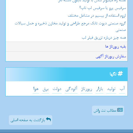
نقشه راه میلیونر شدن با تولید نایلون دسته دار
سرفیس پرو یا سرفیس لپ تاپ؟
لزوم استفاده از بیسیم در مشاغل مختلف
گروه صنعتی دپوت تانک مرجع طراحی و تولید مخازن ذخیره و حمل سیالات
صنعتی
همه چیز درباره تزریق فیلر لب
بقیه رپورتاژ ها
سفارش رپورتاژ آگهی
تگها
آب
تولید
بازار
رپورتاژ
آلودگی
دولت
برق
هوا
مطالب نت واش
بازگشت به صفحه اصلی