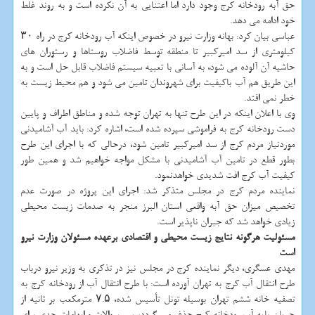
حق آبه رودخانه کرج وجود دارد اما اعتنایی به آن نکرده است و به روند غلط
خود ادامه می دهد.
عباسی بیان کرد: بهانه وزارت نیرو در خصوص اینکه آب رودخانه کرج در راه ۳۰
کیلومتری از سد امیرکبیر تا منطقه توسط فاضلاب روستاها و رستوران های
حاشیه آن آلوده می شود، به آسانی با تعبیه سیستم فاضلاب قابل حل است و به
این طریق هم آب باکیفیت برای شهروندان تامین می شود و هم محیط زیست به
خطر نمی افتد.
وی با اعلان اینکه در این طرح تنها به تهران توجه شده و مناطق اطراف و پایین
دست رودخانه کرج به فراموشی سپرده شده است، اشاره کرد: باید آب آشامیدنی
موردنیاز مردم کرج از سد امیرکبیر تامین شود، درحالی که با اجرای این طرح
بطور قطع در تامین آب آشامیدنی با مشکل مواجه خواهیم شد و همین طور
کیفیت آب کرج افت شدیدی خواهدنمود.
نماینده مردم کرج در مجلس متذکر شد: اجرای این پروژه در صورت عدم
تخصیص میزان حق آبه واقعی استان البرز منجر به صدمات زیست محیطی
زیادی خواهد شد که جبران ناپذیر است.
مسئولیت هرگونه نتایج زیست محیطی و اقتصادی برعهده مسئولان وزارت نیرو
است
مهدی عسگری، دیگر نماینده کرج در مجلس نیز در تذکری به وزیر نیرو درباب
طرح انتقال آب کرج به تهران آورده است: با طرح انتقال آب از رودخانه کرج به
تصفیه خانه ششم تهران بوسیله تونل تأسیس شده، ۷.۵ مترمکعب بر ثانیه از
جریان پایه آب رودخانه کرج حذف می گردد، پس سوالات و ابهامات جدی برای