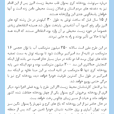
درباره سرنوشت رودخانه کرج بعنوان قلب محیط زیست البرز پس از این اقدام
نیز به دغدغه های مردم استان و فعالان زیست محیطی دامن زده است و آنها
خواهان پاسخگویی جدی این وزارتخانه هستند.
از ۱۵ سال قبل که ساخت تونلی به طول ۳۰ کیلومتر در دل رشته کوه های
البرز برای رفع کمبود آب آشامیدنی پایتخت عنوان شد همیشه انتقادهای زیادی
خصوصاً در حوزه زیست محیطی بر آن وارد بود، انتقاداتی مستند که البته همه
آنها تا حالا بی تأثیر بودند و راه به جایی نبردند.
در این طرح مقرر است سالانه ۲۵۰ میلیون مترمکعب آب با توان حجمی ۱۶
مترمکعب در ثانیه از سد امیرکبیر برداشت شود تا بوسیله تونل به سمت تصفیه
خانه های تهران برسد اما دو نکته در میان بسیار حائز اهمیت می باشد اول اینکه
گنجایش حداکثری این سد ۲۰۰ میلیون مترمکعب بوده و دوم اینکه دبی پایه
رودخانه کرج تنها ۵ مترمکعب در ثانیه است، بر این مبنا علاوه بر اینکه سد
امیرکبیر در طول سال کمترین ظرفیت خودرا خواهد دید، رودخانه کرج نیز با
مرگی حتمی روبرو خواهد شد.
بنا بر اذعان کارشناسان محیط زیست اگر این طرح با رویه فعلی اجرا شود دیگر
اثری از رودخانه پرخروش کرج بعنوان یکی از چهار رودخانه حفاظت شده کشور
نخواهد ماند و حیات از مسیر زیبای چالوس رخت خواهد بست.
در حال حاضر نیز از این رودخانه که باغ های کرج و شهریار را بعنوان نگین سبز
غرب تهران آبیاری و رزق حاشیه نشینان خودرا تامین می کند پس از منطقه