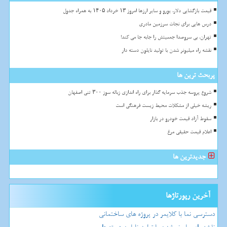
قیمت بازگشایی دلار، یورو و سایر ارزها امروز ۱۳ خرداد ۱۴۰۵ به همراه جدول
درس هایی برای نجات سرزمین مادری
تهران، بی سروصدا جمعیتش را جابه جا می کند!
نقشه راه میلیونر شدن با تولید نایلون دسته دار
پربحث ترین ها
شروع پروسه جذب سرمایه گذار برای راه اندازی زباله سوز ۳۰۰ تنی اصفهان
ریشه خیلی از مشکلات محیط زیست فرهنگی است
سقوط آزاد قیمت خودرو در بازار
اعلام قیمت حقیقی مرغ
جدیدترین ها
آخرین رپورتاژها
دسترسی نما با کلایمر در پروژه های ساختمانی