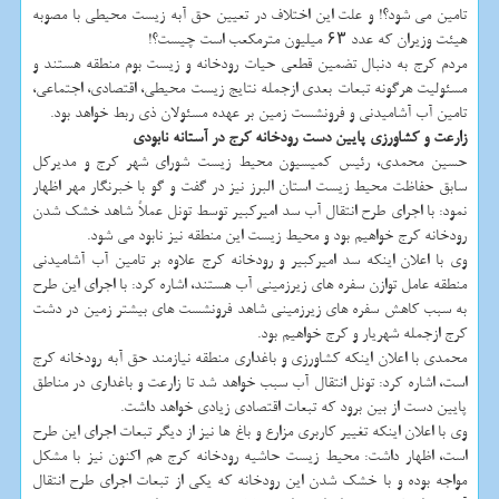
تامین می شود؟! و علت این اختلاف در تعیین حق آبه زیست محیطی با مصوبه
هیئت وزیران که عدد ۶۳ میلیون مترمکعب است چیست؟!
مردم کرج به دنبال تضمین قطعی حیات رودخانه و زیست بوم منطقه هستند و
مسئولیت هرگونه تبعات بعدی ازجمله نتایج زیست محیطی، اقتصادی، اجتماعی،
تامین آب آشامیدنی و فرونشست زمین بر عهده مسئولان ذی ربط خواهد بود.
زارعت و کشاورزی پایین دست رودخانه کرج در آستانه نابودی
حسین محمدی، رئیس کمیسیون محیط زیست شورای شهر کرج و مدیرکل
سابق حفاظت محیط زیست استان البرز نیز در گفت و گو با خبرنگار مهر اظهار
نمود: با اجرای طرح انتقال آب سد امیرکبیر توسط تونل عملاً شاهد خشک شدن
رودخانه کرج خواهیم بود و محیط زیست این منطقه نیز نابود می شود.
وی با اعلان اینکه سد امیرکبیر و رودخانه کرج علاوه بر تامین آب آشامیدنی
منطقه عامل توازن سفره های زیرزمینی آب هستند، اشاره کرد: با اجرای این طرح
به سبب کاهش سفره های زیرزمینی شاهد فرونشست های بیشتر زمین در دشت
کرج ازجمله شهریار و کرج خواهیم بود.
محمدی با اعلان اینکه کشاورزی و باغداری منطقه نیازمند حق آبه رودخانه کرج
است، اشاره کرد: تونل انتقال آب سبب خواهد شد تا زارعت و باغداری در مناطق
پایین دست از بین برود که تبعات اقتصادی زیادی خواهد داشت.
وی با اعلان اینکه تغییر کاربری مزارع و باغ ها نیز از دیگر تبعات اجرای این طرح
است، اظهار داشت: محیط زیست حاشیه رودخانه کرج هم اکنون نیز با مشکل
مواجه بوده و با خشک شدن این رودخانه که یکی از تبعات اجرای طرح انتقال