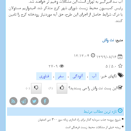
آب سد امیرکبیر به تهران است، این مشکلات وخیم تر خواهند شد.
رئیس کمیسیون محیط زیست شورای شهر کرج متذکر شد: امیدواریم مسئولان
با درک شرایط حاصل از اجرای این طرح، حق آبه موردنیاز رودخانه کرج را تامین
کنند.
منبع:
نت واش
13:13:04
1399/08/16
2709
5
/
5.0
تگهای خبر:
آب
,
آلودگی
,
سفر
,
فناوری
این پست نت واش را می پسندید؟
(0)
(1)
تازه ترین مطالب مرتبط
شروع پروسه جذب سرمایه گذار برای راه اندازی زباله سوز ۳۰۰ تنی اصفهان
ریشه خیلی از مشکلات محیط زیست فرهنگی است