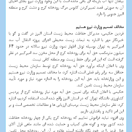
بیلقان تنها آب باریکه ای باقی مانده است با این وجود وزارت نیرو بجای احیای
آن به صورتی قصد تعبیرکردن کابوس مرگ رودخانه کرج و دشت کرج و منطقه
البرز جنوبی را دارد.
مخالف تصمیم وزارت نیرو هستیم
فردین حکیمی، مدیرکل حفاظت محیط زیست استان البرز در گفت و گو با
خبرنگار مهر با اشاره به تبعات زیست محیطی اجرای پروژه انتقال آب سد
امیرکبیر به تهران بوسیله تونل اظهار نمود: وزارت نیرو سالانه در حدود ۶۴
میلیون مترمکعب حق آبه برای رودخانه کرج از محل مخزن سد امیرکبیر در نظر
گرفته است که این امر برای حفظ زیست بوم منطقه کافی نیست.
وی با اعلان اینکه برآورد حق آبه رودخانه کرج توسط سازمان محیط زیست
حداقل سه برابر رقم فعلی است، اشاره کرد: ما مخالف تصمیم وزارت نیرو هستیم
و این وزارتخانه باید حق آبه این رودخانه را به اندازه مورد نیاز و مورد تأیید
سازمان محیط زیست تامین کند.
حکیمی با اعلان اینکه برای تعیین حق آبه مورد نیاز رودخانه کرج از پردیس
کشاورزی دانشگاه تهران که در استان البرز واقع شده است، استفاده کردیم، اشاره
کرد: نظر سازمان محیط زیست برمبنای ارزیابی ها و مطالعات تخصصی است و بر
این امر تاکید و پافشاری داریم.
وی افزود: نباید فراموش نماییم که رودخانه کرج یکی از چهار رودخانه حفاظت
شده کشور بوده و گونه های کمیاب و حمایت شده ای مانند ماهی قزل آلای
خال قرمز را در خود نگاه داشته است، علاوه بر آن این رودخانه محل تامین