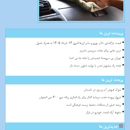
پربیننده ترین ها
قیمت بازگشایی دلار، یورو و سایر ارزها امروز ۱۳ خرداد ۱۴۰۵ به همراه جدول
درس هایی برای نجات سرزمین مادری
تهران، بی سروصدا جمعیتش را جابه جا می کند!
نقشه راه میلیونر شدن با تولید نایلون دسته دار
پربحث ترین ها
شوک قبوض آب و برق در تابستان
شروع پروسه جذب سرمایه گذار برای راه اندازی زباله سوز ۳۰۰ تنی اصفهان
ریشه خیلی از مشکلات محیط زیست فرهنگی است
سقوط آزاد قیمت خودرو در بازار
جدیدترین ها