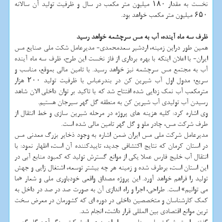
نخست به مقدار ۱۸۰ میلیون متر مکعب در سال و ظرفیت تولید آن سالانه
۶۵۰ میلیون متر مکعب خواهد بود.
ظرف سه ماه آینده، آب به مس سرچشمه خواهد رسید
همین طور دراین زمینه، اردشیر سعدمحمدی- مدیرعامل شکت ملی صنایع مس
ایران- با اعلان اینکه با بهره برداری از فاز نخست این طرح، ظرف سه ماه آینده
آب به مجتمع مس سرچشمه نیز خواهد رسید. با تامین مالی بموقع، مناسب و
سریع؛ مدول اول آب شیرین کن در بندرعباس با ظرفیت تولید ۲۰۰ هزار
مترمکعب آب نمک زدایی شده افتتاح شد که با تاکید بر توان داخلی الان شاهد
رسیدن آب تولیدی آب شیرین کن به منطقه گل گهر سیرجان هستیم.
وی اشاره کرد: کلیه هزینه های پروژه در مرحله شیرین سازی و خط انتقال از
طرف شرکت مس، چادر ملو و گل گهر تامین مالی شده است.
مدیرعامل شرکت ملی مس ایران ضمن اشاره به وجود ذخایر بزرگ معدنی مس
در استان کرمان که نتایج اکتشافی جدید، تاییدکننده آن است، اظهار نمود: با
انتقال آب خلیج فارس عملا یکی از موانع گسترش تولید که کمبود منابع آبی در
این استان است، برطرف شده و زمینه هر چه بیشتر توسعه، اشتغال زایی و جهش
تولید را فراهم خواهد آورد. این پروژه مصداق واقعی خودباوری ملی و شعار «ما
می توانیم» است. طراحی، اجرا و راه اندازی آن به صورت صد در صد در داخل به
کمک کارشناسان و متخصصین داخلی در دوره ای که کشورمان در معرض سخت
ترین موانع اقتصادی بین المللی قرار داشت، انجام شد.