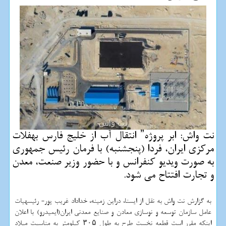
نت واش: ابر پروژهˮ انتقال آب از خلیج فارس بهفلات
مركزی ایران، فردا (پنجشنبه) با فرمان رئیس جمهوری
به صورت ویدیو كنفرانس و با حضور وزیر صنعت، معدن
و تجارت افتتاح می شود.
به گزارش نت واش به نقل از ایسنا، دراین زمینه، خداداد غریب پور- رئیسهیات
عامل سازمان توسعه و نوسازی معادن و صنایع معدنی ایران(ایمیدرو) با اعلان
اینکه مقرر است قطعه نخست طرح به طول ۳۰۵ کیلومتر به مناسبت میلاد