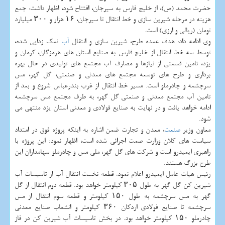
حضرت محمد (ص)، از خلیج فارس به سیرجان، افتتاح شود، اظهار داشت: جمع
هزینه در مرحله شیرین سازی و خط انتقال تا سیرجان، ۱۶ هزار و ۳۰۰ میلیارد
تومان (ریالی و ارزی) است.
وی ادامه داد: هدف عمده طرح، شیرین سازی و انتقال
آب
نمک زدایی شده،
توسط سه خط انتقال از خلیج فارس به صنایع استان های هرمزگان، کرمان و
یزد، تامین قسمتی از نیازها و مصارف آب مجتمع های تولیدی در حال بهره
برداری و طرح های توسعه مجتمع های معدنی و صنعتی، گل گهر، مس
سرچشمه و چادرملو است. مسیر خط انتقال از غرب بندرعباس شروع و بعد از
تامین آب مجتمع معدنی و صنعتی گل گهر، به طرف مجتمع مس سرچشمه
ادامه خواهد یافت و در نهایت به صنایع فولادی و معدنی استان یزد منتهی می
شود.
معاون وزیر
صنعت
، معدن و تجارت ضمن اشاره به اینکه پروژه فوق در امتداد
سیاست های کلان وزارت صمت اجرائی شده است، اظهار نمود: این پروژه با
راهبری ایمیدرو است و شرکت های گل گهر، ملی مس و چادرملو سهامداران این
طرح بزرگ هستند.
رئیس هیات عامل ایمیدرو اعلام نمود: قطعه نخست انتقال آب از تاسیسات آب
شیرین کن گل گهر به طول ۳۰۵ کیلومتر خواهد بود. قطعه دوم انتقال از گل
گهر به مس سرچشمه به طول ۱۵۰ کیلومتر و قطعه سوم انتقال از مس
سرچشمه تا صنایع فولادی اردکان ۳۶۰ کیلومتر و انشعاب صنایع معدنی
چادرملو ۱۵۰ کیلومتر خواهد بود. در بخش تاسیسات آب شیرین کن در فاز