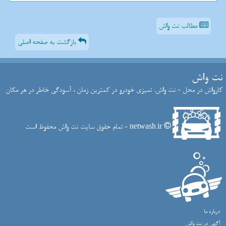
مطالب نت واش
بازگشت به صفحه اصلی
نت واش
کارواش در محل - نت واش: تمیزی خودرو در کمترین زمان ، آسودگی خاطر در هر مکان
netwash.ir - تمام حقوق سایت نت واش محفوظ است
درباره ما
آگهی در نت واش