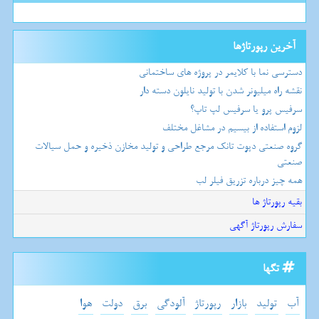
آخرین رپورتاژها
دسترسی نما با کلایمر در پروژه های ساختمانی
نقشه راه میلیونر شدن با تولید نایلون دسته دار
سرفیس پرو یا سرفیس لپ تاپ؟
لزوم استفاده از بیسیم در مشاغل مختلف
گروه صنعتی دپوت تانک مرجع طراحی و تولید مخازن ذخیره و حمل سیالات
صنعتی
همه چیز درباره تزریق فیلر لب
بقیه رپورتاژ ها
سفارش رپورتاژ آگهی
تگها
آب
تولید
بازار
رپورتاژ
آلودگی
برق
دولت
هوا