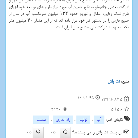
گفتنی است، شرکت ملی صنایع مس ایران به همراه شرکت سنگ آهن گل گهر و
شرکت معدنی چادرملو بمنظور تامین آب مورد نیاز طرح های توسعه خود اجرای
طرح نمک زدایی، انتقال و توزیع حدود ۱۳۲ میلیون مترمکعب آب در سال از
خلیج فارس را در دستور کار خود قرار داده اند که از این مقدار ۴۰ میلیون متر
مکعب سهمیه شرکت ملی صنایع مس ایران است.
منبع:
نت واش
12:31:45
1399/08/15
2120
5
/
5.0
تگهای خبر:
آب
,
تولید
,
راه اندازی
,
صنعت
این پست نت واش را می پسندید؟
(0)
(1)