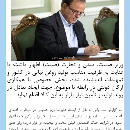
وزیر صنعت، معدن و تجارت (صمت) اظهار داشت: با
عنایت به ظرفیت مناسب تولید روغن نباتی در كشور و
تمهیدات اندیشیده شده، بخش خصوصی با همكاری
اركان دولتی در رابطه با موضوع، جهت ایجاد تعادل در
روند تولید و تأمین نیاز بازار به این كالا اقدام نماید.
به گزارش نت واش به نقل از ایسنا، علیرضا رزم حسینی در دیدار با اعضای
انجمن صنفی صنایع روغن نباتی ایران که در محل دفتر وزیر برگزار شد، اظهار
نمود: در شرایط جنگ اقتصادی خیلی سخت و پیچیده ای قرار داریم؛ ولی هنوز
عده ای یا این مورد را باور ندارند و یا همت لازم را به خرج نمی دهند. با وجود