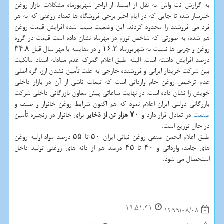
به گزارش نت واش به نقل از ایسنا، از اواخر شهریورماه مشکلات بازار روغن
خبرساز شد؛ تا جایی که در ایام اخیر برخی فروشگاه ها تعداد روغنی که به هر
فرد می فروشند را محدود کردند. این وضعیت سبب شده افزایش قیمت روغن
هم شده، به صورتی که شاخص تورم در مهرماه نشان داده است قیمت در گروه
روغن و چربی ها نسبت به شهریورماه ۱۶.۲ و در مقایسه با مهر سال قبل ۳۴.۸
درصد افزایش داشته است. البته طبق اعلام گمرک عدم مبادله اسناد مالکیت
بین شرکت خریدار ایرانی و فروشنده خارجی به علت تأمین نشدن ارز، گره اصلی
عدم ترخیص روغن خام وارداتی است که تبعات ناشی از آن در بازار داخلی
خویش را نشان داده است. در نهایت ساعاتی پیش معاون بازرگانی داخلی شرکت
بازرگانی دولتی ایران اعلام نمود که هم اکنون شرایط روغن خانوار و صنف و
صنعت
در تعادل قرار دارد و
۷۰ هزار تن از ذخایر
برای خانوار در زنجیره تأمین
در حال توزیع است.
طبق اعلام انجمن صنفی روغن نباتی ایران ۵۰ تا ۵۵ درصد مواد اولیه روغن
های جامد، وارداتی و ۴۰ تا ۴۵ درصد هم از دانه های روغنی تولید داخل
استحصال می شود.
19:51:41
1399/08/08