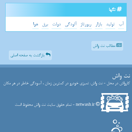
تگها
آب
تولید
بازار
رپورتاژ
آلودگی
دولت
برق
هوا
مطالب نت واش
بازگشت به صفحه اصلی
نت واش
کارواش در محل - نت واش: تمیزی خودرو در کمترین زمان ، آسودگی خاطر در هر مکان
netwash.ir - تمام حقوق سایت نت واش محفوظ است