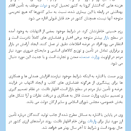
هزینه هایی که انتشار کرونا به کشور تحمیل کرده و
دولت
موظف به تأمین اقلام
بهداشتی در رابطه با این بیماری شده، نسبت به سایر کشورها که هیچ تحریمی
متوجه آنها نیست، همچنان کشور در حد قابل قبولی اداره می شود.
رزم حسینی خاطرنشان کرد: در شرایط موجود بعضی از التهابات به وجود آمده
در سطح
بازار
بیشتر متوجه برخی اخبار و فضاسازی های کاملاً نادرست است و
انتظار می رود افراد در عرضه اطلاعات دقیق تر عمل کنند. ایجاد آرامش در بازار
و برقراری تعادل در تأمین و توزیع کالاهای اساسی و مایحتاج ضروری مورد نیاز
مردم در اولویت
وزارت صنعت
، معدن و تجارت است و با جدیت این مورد دنبال
می شود.
وزیر صمت با اشاره به اینکه شرایط موجود نیازمند افزایش همدلی ها و همکاری
ها برای پیشگیری از هرگونه فضاسازی های کاذب و ایجاد التهاب در فرایند
عرضه و تأمین نیاز مردم در سطح بازار است، اظهار داشت: در نظام تصمیم گیری
و تصمیم سازی، وزارت صمت قائل به همکاری و دریافت نظرات و آرا تشکل های
بخش خصوصی، مجلس شورای اسلامی و سایر ارکان دولت می باشد.
وی در پایاین با اشاره به مسائل مطرح شده از جانب تولید کنندگان درباره تأمین
ارز مورد نیاز برای
واردات
روغن خام اظهار داشت: روند درآمدهای ارزی کشور در
حال بهبود است و شرایط تا آخر سال بهتر هم خواهد شد.