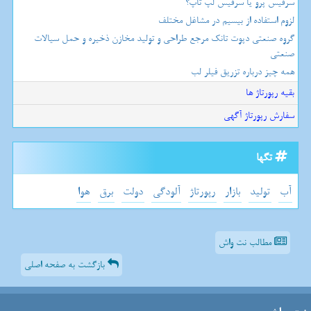
سرفیس پرو یا سرفیس لپ تاپ؟
لزوم استفاده از بیسیم در مشاغل مختلف
گروه صنعتی دپوت تانک مرجع طراحی و تولید مخازن ذخیره و حمل سیالات
صنعتی
همه چیز درباره تزریق فیلر لب
بقیه رپورتاژ ها
سفارش رپورتاژ آگهی
تگها
آب
تولید
بازار
رپورتاژ
آلودگی
دولت
برق
هوا
مطالب نت واش
بازگشت به صفحه اصلی