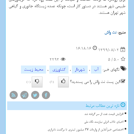
طبیعی شهر هستند در دستور کار است، چونکه عمده زیستگاه جانوری و گیاهی
شهر تهران هستند.
منبع:
نت واش
16:18:16
1399/08/02
2293
5
/
5.0
تگهای خبر:
آب
,
شهردار
,
كشاورزی
,
محیط زیست
این پست نت واش را می پسندید؟
(0)
(1)
تازه ترین مطالب مرتبط
افزایش قیمت نفت از سر گرفته شد
احیای تالاب انزلی نیازمند نگاه ملی
اختصاصی خبرآنلاین از واردات ۲۷ میلیون لیتری تا برگشت ناترازی