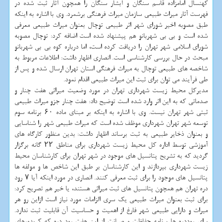
کهنسال امامزاده قاسم سنگان و آبشار سنگان را همچون آثار ثبت شده در
فهرست آثار میراث طبیعی سازمان میراث فرهنگی برشمرد. وی با اشاره به اینکه
طبق مصوبه اخیر شورای شهر اثر طبیعی توچال بعنوان میراث طبیعی معرفی
شده است و بی بی شهربانو هم پیشنهاد شده است اضافه کرد: توچال مصوبه
شورای اسلامی شهر تهران را دریافت کرده است، اما درباره کوه بی بی شهربانو
مبحث در حال بررسی کارشناسی است. انصاری اظهار داشت: اطلاعات مربوط به
شاخصه های طبیعی توچال به میراث فرهنگی استان تهران ارسال شده و پس از
طی فرآیند می توان برای ثبت این میراث طبیعی اقدام نمود.
مدیرکل محیط زیست شهرداری تهران در مورد وضعیت میراثی هفت چنار و
صدماتی که به این اثر وارد شده است توضیح داد: هفت چنار جزو میراث طبیعی
ثبتی شهر تهران نیست. وی با اشاره به اینکه بر مبنای ماده ۶۰ برنامه سوم
توسعه شهر تهران شهرداری موظف شده است که میراث طبیعی شهر را شناسایی
و بعنوان ذخایر طبیعی به ثبت برساند اظهار داشت: بدین منظور کارگاه های
آموزشی توسط اداره کل محیط زیست شهرداری برای مناطق ۲۲ گانه برگزار
گردید که به تشریح پتانسیل های موجود در شهر تهران برای کارشناسان محیط
زیست شهرداری بپردازند و این کارشناسان بر طبق این شاخص ها و مولفه ها
پتانسیل های موجود را برای ثبت معرفی کنند. انصاری در مورد اینکه آیا ۷ رود
دره تهران هم همچون پتانسیل های ثبت میراثی هستند، یا خیر هم تصریح کرد:
برای ثبت بعنوان میراث طبیعی یک سری الزامات مورد نیاز است ازاین رو هر
میراث و دارایی طبیعی شهر فارغ از اهمیت و حساسیت آن قابلیت ثبت ندارد.
برای روددره ها برنامه حفاظت و صیانت از این هفت رود دره که کریدورهای