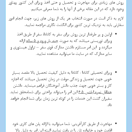
روش های زیادی برای مهاجرت و تحصیل و حتی اخذ ویزای این کشور پهناور
وجود دارد که در این مقاله برخی از آنها را به شما معرفی میکنیم.
لازم به ذکر است در صورت انتخاب هر یک از روش های زیر، جهت انجام امور
سفارتی باید به نزدیک ترین کشور برای انگشت نگاری مراجعه نمایید.
اولین و پر طرفدار ترین روش برای سفر به کانادا، سفر از طریق اخذ
ویزای توریستی میباشد که به صورت
چند بار ورود و 5 ساله
ارائه
میگردد و این امر مستلزم داشتن مدارک قوی سفر – تراول هیستوری و
سایر مدارک که در سایت ما میتوانید مشاهده نمایید.
ویزای تحصیلی کانادا : کانادا به دلیل کیفیت تحصیل بالا مقصد بسیار
خوبی جهت تحصیل و زندگی موقت در زمان تحصیل میباشد که اجازه
کار و بستر خوبی جهت جذب دانش آموختگان فراهم مینماید. داشتن
حداقل نمره ایلتس 6.5
این امر را میتواند براحتی برای شمامحقق نماید.
سفیران گشت این خدمات را در کوتاه ترین زمان برای شما انجام خواهد
داد.
مهاجرت از طریق کارآفرینی: شما میتوانید با ارائه پلن های کاری خود
اقامت خود و خانواده تان را دریافت نمایید البته این امر به دلیل بالا