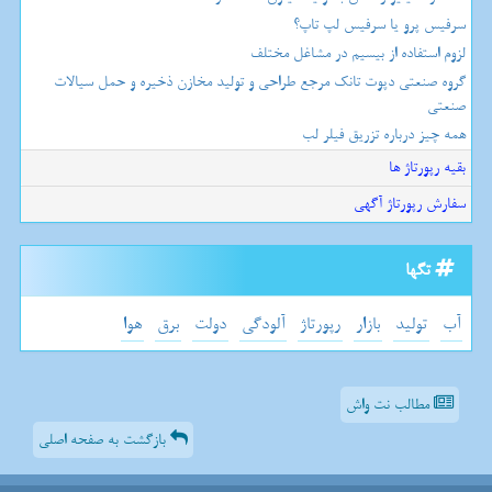
سرفیس پرو یا سرفیس لپ تاپ؟
لزوم استفاده از بیسیم در مشاغل مختلف
گروه صنعتی دپوت تانک مرجع طراحی و تولید مخازن ذخیره و حمل سیالات
صنعتی
همه چیز درباره تزریق فیلر لب
بقیه رپورتاژ ها
سفارش رپورتاژ آگهی
تگها
آب
تولید
بازار
رپورتاژ
آلودگی
دولت
برق
هوا
مطالب نت واش
بازگشت به صفحه اصلی