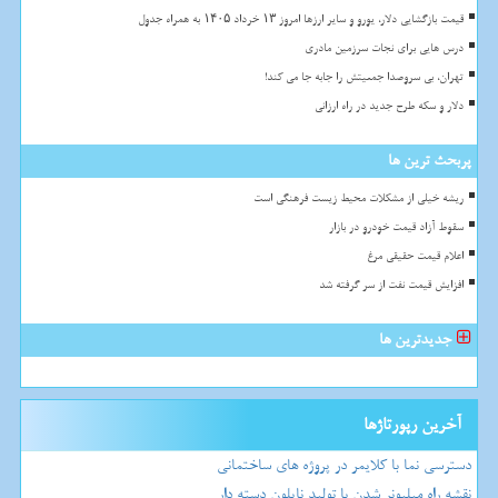
قیمت بازگشایی دلار، یورو و سایر ارزها امروز ۱۳ خرداد ۱۴۰۵ به همراه جدول
درس هایی برای نجات سرزمین مادری
تهران، بی سروصدا جمعیتش را جابه جا می کند!
دلار و سکه طرح جدید در راه ارزانی
پربحث ترین ها
ریشه خیلی از مشکلات محیط زیست فرهنگی است
سقوط آزاد قیمت خودرو در بازار
اعلام قیمت حقیقی مرغ
افزایش قیمت نفت از سر گرفته شد
جدیدترین ها
آخرین رپورتاژها
دسترسی نما با کلایمر در پروژه های ساختمانی
نقشه راه میلیونر شدن با تولید نایلون دسته دار