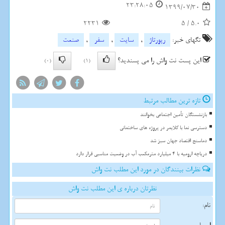
23:28:05
1399/07/30
2231
5
/
5.0
تگهای خبر:
رپورتاژ
,
سایت
,
سفر
,
صنعت
این پست نت واش را می پسندید؟
(0)
(1)
تازه ترین مطالب مرتبط
بازنشستگان تأمین اجتماعی بخوانند
دسترسی نما با کلایمر در پروژه های ساختمانی
دماسنج اقتصاد جهان سبز شد
دریاچه ارومیه با 4 میلیارد مترمکعب آب در وضعیت مناسبی قرار دارد
نظرات بینندگان در مورد این مطلب نت واش
نظرتان درباره ی این مطلب نت واش
نام: