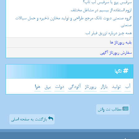
سرفیس پرو یا سرفیس لپ تاپ؟
لزوم استفاده از بیسیم در مشاغل مختلف
گروه صنعتی دپوت تانک مرجع طراحی و تولید مخازن ذخیره و حمل سیالات
صنعتی
همه چیز درباره تزریق فیلر لب
بقیه رپورتاژ ها
سفارش رپورتاژ آگهی
تگها
آب
تولید
بازار
رپورتاژ
آلودگی
دولت
برق
هوا
مطالب نت واش
بازگشت به صفحه اصلی