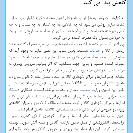
كاهش پیدا می كند.
به گزارش نت واش به نقل از ایسنا، جلال الدین محمد شکریه اظهار نمود: با این
شفاف سازی روشن می شود که چه کالایی، به چه تعداد، به چه قیمت و به چه
کسی فروخته شده است و در واقع شفاف سازی در نظام خرده فروشی در نهایت
به خودمان بعنوان یک مصرف کننده بر می گردد.
وی اشاره کرد: هر کدام هیات مدیره اتحادیه های صنفی خود مصرف کننده تعداد
زیادی از کالا و
خدمات
هستند. بدین سبب این تصور نباید به وجود آید که
مقاومتی در بدنه نظام صنفی کشور در مقابل طرح های جدید است. ما خود
مصرف کننده هستیم و بدین جهت معتقدیم که اگر بتوانیم سرویس بهتری به
مردم بدهیم، خودمان هم سرویس بهتری از سایر صنوف می گیریم.
سامانه جامع انبارها و مراکز نگهداری کالا در امتداد بندش ماده ۶ قانون مبارزه با
قاچاق کالا و ارز مصوب سال ۱۳۹۲ مجلس شورای اسلامی به راه افتاده است. بر
طبق این قانون، وزارت
صنعت
، معدن و تجارت موظف است با همکاری
دستگاه
های اجرائی ذیربط با بهره گیری از سامانه نرم افزاری به شناسه دار کردن کلیه
انبارها و مراکز نگهداری کالا و ثبت مشخصات مالک کالا، نوع و میزان کالاهای
ورودی و خروجی از این اماکن با هدف شناسایی کالاهای قاچاق اقدام نماید.
بدین سبب شناسایی تمام انبارها و مراکز نگهداری کالای کشور، تسهیل
فرایندهای الکترونیکی از قبیل صدور بارنامه آنلاین و بیمه آتش سوزی بوسیله
سیستمی کردن این فرایندها، ثبت ورودی و خروجی کالای هر واحد نگهداری