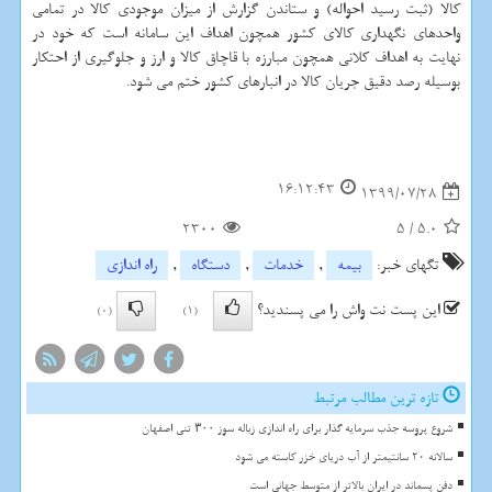
کالا (ثبت رسید احواله) و ستاندن گزارش از میزان موجودی کالا در تمامی
واحدهای نگهداری کالای کشور همچون اهداف این سامانه است که خود در
نهایت به اهداف کلانی همچون مبارزه با قاچاق کالا و ارز و جلوگیری از احتکار
بوسیله رصد دقیق جریان کالا در انبارهای کشور ختم می شود.
16:12:43
1399/07/28
2300
5
/
5.0
تگهای خبر:
بیمه
,
خدمات
,
دستگاه
,
راه اندازی
این پست نت واش را می پسندید؟
(0)
(1)
تازه ترین مطالب مرتبط
شروع پروسه جذب سرمایه گذار برای راه اندازی زباله سوز ۳۰۰ تنی اصفهان
سالانه 20 سانتیمتر از آب دریای خزر کاسته می شود
دفن پسماند در ایران بالاتر از متوسط جهانی است