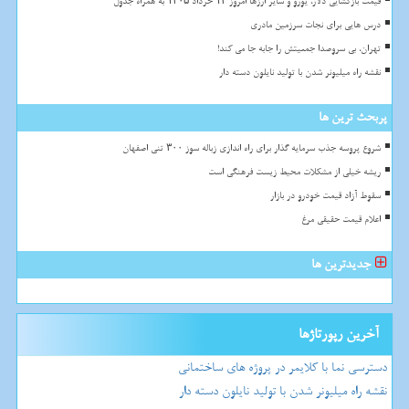
قیمت بازگشایی دلار، یورو و سایر ارزها امروز ۱۳ خرداد ۱۴۰۵ به همراه جدول
درس هایی برای نجات سرزمین مادری
تهران، بی سروصدا جمعیتش را جابه جا می کند!
نقشه راه میلیونر شدن با تولید نایلون دسته دار
پربحث ترین ها
شروع پروسه جذب سرمایه گذار برای راه اندازی زباله سوز ۳۰۰ تنی اصفهان
ریشه خیلی از مشکلات محیط زیست فرهنگی است
سقوط آزاد قیمت خودرو در بازار
اعلام قیمت حقیقی مرغ
جدیدترین ها
آخرین رپورتاژها
دسترسی نما با کلایمر در پروژه های ساختمانی
نقشه راه میلیونر شدن با تولید نایلون دسته دار