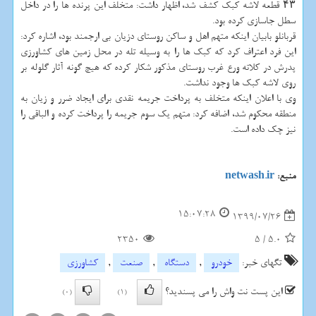
۴۳ قطعه لاشه کبک کشف شد، اظهار داشت: متخلف این پرنده ها را در داخل
سطل جاسازی کرده بود.
قربانلو بابیان اینکه متهم اهل و ساکن روستای دزیان بی ارجمند بود، اشاره کرد:
این فرد اعتراف کرد که کبک ها را به وسیله تله در محل زمین های کشاورزی
پدرش در کلاته ورع غرب روستای مذکور شکار کرده که هیچ گونه آثار گلوله بر
روی لاشه کبک ها وجود نداشت.
وی با اعلان اینکه متخلف به پرداخت جریمه نقدی برای ایجاد ضرر و زیان به
منطقه محکوم شد، اضافه کرد: متهم یک سوم جریمه را پرداخت کرده و الباقی را
نیز چک داده است.
منبع:
netwash.ir
15:07:28
1399/07/26
2350
5
/
5.0
تگهای خبر:
خودرو
,
دستگاه
,
صنعت
,
كشاورزی
این پست نت واش را می پسندید؟
(0)
(1)