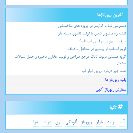
آخرین رپورتاژها
دسترسی نما با کلایمر در پروژه های ساختمانی
نقشه راه میلیونر شدن با تولید نایلون دسته دار
سرفیس پرو یا سرفیس لپ تاپ؟
لزوم استفاده از بیسیم در مشاغل مختلف
گروه صنعتی دپوت تانک مرجع طراحی و تولید مخازن ذخیره و حمل سیالات
صنعتی
همه چیز درباره تزریق فیلر لب
بقیه رپورتاژ ها
سفارش رپورتاژ آگهی
تگها
آب
تولید
بازار
رپورتاژ
آلودگی
برق
دولت
هوا