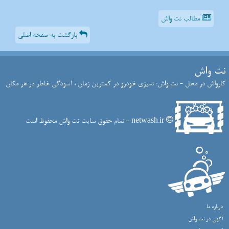
مطالب نت واش
بازگشت به صفحه اصلی
نت واش
کارواش در محل - نت واش: تمیزی خودرو در کمترین زمان ، آسودگی خاطر در هر مکان
netwash.ir - تمام حقوق سایت نت واش محفوظ است
درباره ما
آگهی در نت واش