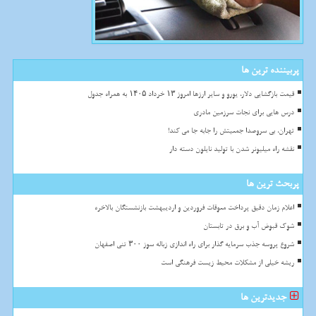
پربیننده ترین ها
قیمت بازگشایی دلار، یورو و سایر ارزها امروز ۱۳ خرداد ۱۴۰۵ به همراه جدول
درس هایی برای نجات سرزمین مادری
تهران، بی سروصدا جمعیتش را جابه جا می کند!
نقشه راه میلیونر شدن با تولید نایلون دسته دار
پربحث ترین ها
اعلام زمان دقیق پرداخت معوقات فروردین و اردیبهشت بازنشستگان بالاخره
شوک قبوض آب و برق در تابستان
شروع پروسه جذب سرمایه گذار برای راه اندازی زباله سوز ۳۰۰ تنی اصفهان
ریشه خیلی از مشکلات محیط زیست فرهنگی است
جدیدترین ها