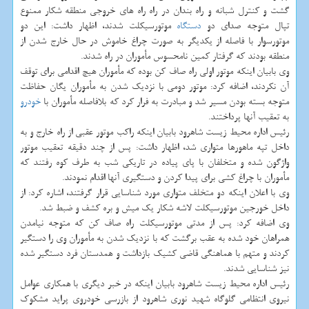
گشت و کنترل شبانه و راه بندان در راه راه های خروجی منطقه شکار ممنوع
تپال متوجه صدای دو
دستگاه
موتورسیکلت شدند، اظهار داشت: این دو
موتورسوار با فاصله از یکدیگر به صورت چراغ خاموش در حال خارج شدن از
منطقه بودند که گرفتار کمین نامحسوس مأموران در راه شدند.
وی بابیان اینکه موتور اولی راه صاف کن بوده که مأموران هیچ اقدامی برای توقف
آن نکردند، اضافه کرد: موتور دومی با نزدیک شدن به مأموران یگان حفاظت
متوجه بسته بودن مسیر شد و مبادرت به فرار کرد که بلافاصله مأموران با
خودرو
به تعقیب آنها پرداختند.
رئیس اداره محیط زیست شاهرود بابیان اینکه راکب موتور عقبی از راه خارج و به
داخل تپه ماهورها متواری شد، اظهار داشت: پس از چند دقیقه تعقیب موتور
واژگون شده و متخلفان با پای پیاده در تاریکی شب به طرف کوه رفتند که
مأموران با چراغ کشی برای پیدا کردن و دستگیری آنها اقدام نمودند.
وی با اعلان اینکه دو متخلف متواری مورد شناسایی قرار گرفتند، اشاره کرد: از
داخل خورجین موتورسیکلت لاشه شکار یک میش و بره کشف و ضبط شد.
وی اضافه کرد: پس از مدتی موتورسیکلت راه صاف کن که متوجه نیامدن
همراهان خود شده به عقب برگشت که با نزدیک شدن به مأموران وی را دستگیر
کردند و متهم با هماهنگی قاضی کشیک بازداشت و همدستان فرد دستگیر شده
نیز شناسایی شدند.
رئیس اداره محیط زیست شاهرود بابیان اینکه در خبر دیگری با همکاری عوامل
نیروی انتظامی گلوگاه شهید نوری شاهرود از بازرسی خودروی پراید مشکوک