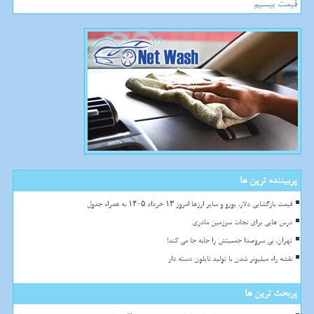
قیمت بیسیم
پربیننده ترین ها
قیمت بازگشایی دلار، یورو و سایر ارزها امروز ۱۳ خرداد ۱۴۰۵ به همراه جدول
درس هایی برای نجات سرزمین مادری
تهران، بی سروصدا جمعیتش را جابه جا می کند!
نقشه راه میلیونر شدن با تولید نایلون دسته دار
پربحث ترین ها