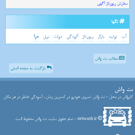
سفارش رپورتاژ آگهی
تگها
آب
تولید
بازار
رپورتاژ
آلودگی
دولت
برق
هوا
مطالب نت واش
بازگشت به صفحه اصلی
نت واش
کارواش در محل - نت واش: تمیزی خودرو در کمترین زمان ، آسودگی خاطر در هر مکان
netwash.ir - تمام حقوق سایت نت واش محفوظ است