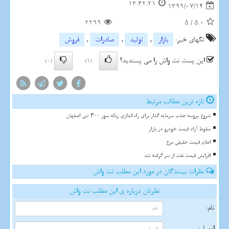
13:42:21
1399/07/14
2299
5
/
5.0
تگهای خبر:
بازار
,
تولید
,
صادرات
,
فروش
این پست نت واش را می پسندید؟
(0)
(1)
تازه ترین مطالب مرتبط
شروع پروسه جذب سرمایه گذار برای راه اندازی زباله سوز ۳۰۰ تنی اصفهان
سقوط آزاد قیمت خودرو در بازار
اعلام قیمت حقیقی مرغ
افزایش قیمت نفت از سر گرفته شد
نظرات بینندگان در مورد این مطلب نت واش
نظرتان درباره ی این مطلب نت واش
نام:
ایمیل: