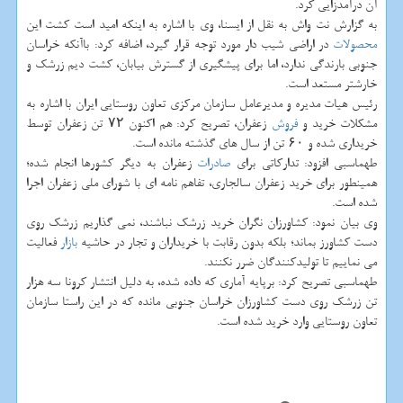
آن درآمدزایی کرد.
به گزارش نت واش به نقل از ایسنا، وی با اشاره به اینکه امید است کشت این
محصولات
در اراضی شیب دار مورد توجه قرار گیرد، اضافه کرد: باآنکه خراسان
جنوبی بارندگی ندارد، اما برای پیشگیری از گسترش بیابان، کشت دیم زرشک و
خارشتر مستعد است.
رئیس هیات مدیره و مدیرعامل سازمان مرکزی تعاون روستایی ایران با اشاره به
مشکلات خرید و
فروش
زعفران، تصریح کرد: هم اکنون ۷۲ تن زعفران توسط
خریداری شده و ۶۰ تن از سال های گذشته مانده است.
طهماسبی افزود: تدارکاتی برای
صادرات
زعفران به دیگر کشورها انجام شده؛
همینطور برای خرید زعفران سالجاری، تفاهم نامه ای با شورای ملی زعفران اجرا
شده است.
وی بیان نمود: کشاورزان نگران خرید زرشک نباشند، نمی گذاریم زرشک روی
دست کشاورز بماند؛ بلکه بدون رقابت با خریداران و تجار در حاشیه
بازار
فعالیت
می نماییم تا تولیدکنندگان ضرر نکنند.
طهماسبی تصریح کرد: برپایه آماری که داده شده، به دلیل انتشار کرونا سه هزار
تن زرشک روی دست کشاورزان خراسان جنوبی مانده که در این راستا سازمان
تعاون روستایی وارد خرید شده است.