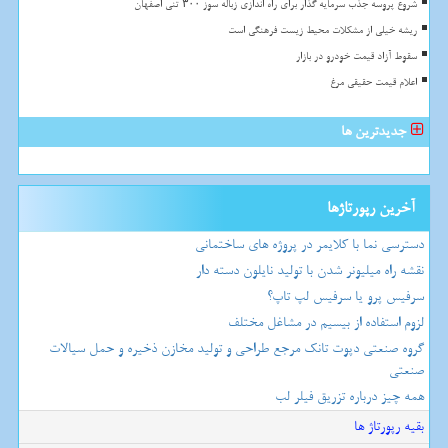
شروع پروسه جذب سرمایه گذار برای راه اندازی زباله سوز ۳۰۰ تنی اصفهان
ریشه خیلی از مشکلات محیط زیست فرهنگی است
سقوط آزاد قیمت خودرو در بازار
اعلام قیمت حقیقی مرغ
جدیدترین ها
آخرین رپورتاژها
دسترسی نما با کلایمر در پروژه های ساختمانی
نقشه راه میلیونر شدن با تولید نایلون دسته دار
سرفیس پرو یا سرفیس لپ تاپ؟
لزوم استفاده از بیسیم در مشاغل مختلف
گروه صنعتی دپوت تانک مرجع طراحی و تولید مخازن ذخیره و حمل سیالات
صنعتی
همه چیز درباره تزریق فیلر لب
بقیه رپورتاژ ها