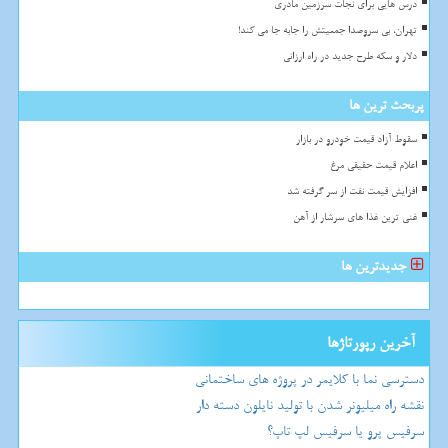
درس هایی برای نجات سرزمین مادری
تهران، بی سروصدا جمعیتش را جابه جا می کند!
دلار و سکه طرح جدید در راه ارزانی
پربحث ترین ها
سقوط آزاد قیمت خودرو در بازار
اعلام قیمت حقیقی مرغ
افزایش قیمت نفت از سر گرفته شد
غنی ترین غذا های سرشار از آهن
جدیدترین ها
آخرین رپورتاژها
دسترسی نما با کلایمر در پروژه های ساختمانی
نقشه راه میلیونر شدن با تولید نایلون دسته دار
سرفیس پرو یا سرفیس لپ تاپ؟