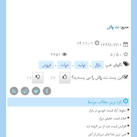
منبع:
نت واش
14:11:01
1399/07/11
2351
5
/
5.0
تگهای خبر:
بازار
,
تولید
,
دولت
,
فروش
این پست نت واش را می پسندید؟
(0)
(1)
تازه ترین مطالب مرتبط
سقوط آزاد قیمت خودرو در بازار
اعلام قیمت حقیقی مرغ
افزایش قیمت نفت از سر گرفته شد
غنی ترین غذا های سرشار از آهن