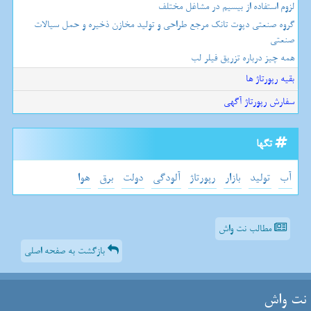
لزوم استفاده از بیسیم در مشاغل مختلف
گروه صنعتی دپوت تانک مرجع طراحی و تولید مخازن ذخیره و حمل سیالات
صنعتی
همه چیز درباره تزریق فیلر لب
بقیه رپورتاژ ها
سفارش رپورتاژ آگهی
تگها
آب
تولید
بازار
رپورتاژ
آلودگی
دولت
برق
هوا
مطالب نت واش
بازگشت به صفحه اصلی
نت واش