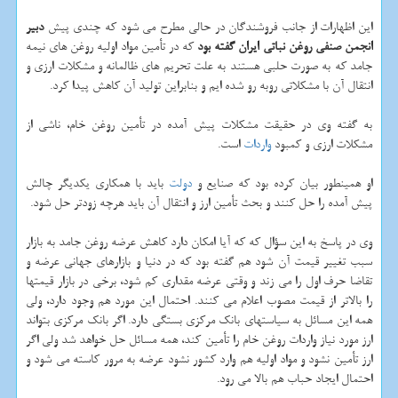
این اظهارات از جانب فروشندگان در حالی مطرح می شود که چندی پیش
دبیر
انجمن صنفی روغن نباتی ایران گفته بود
که در تأمین مواد اولیه روغن های نیمه
جامد که به صورت حلبی هستند به علت تحریم های ظالمانه و مشکلات ارزی و
انتقال آن با مشکلاتی روبه رو شده ایم و بنابراین تولید آن کاهش پیدا کرد.
به گفته وی در حقیقت مشکلات پیش آمده در تأمین روغن خام، ناشی از
مشکلات ارزی و کمبود
واردات
است.
او همینطور بیان کرده بود که صنایع و
دولت
باید با همکاری یکدیگر چالش
پیش آمده را حل کنند و بحث تأمین ارز و انتقال آن باید هرچه زودتر حل شود.
وی در پاسخ به این سؤال که که آیا امکان دارد کاهش عرضه روغن جامد به بازار
سبب تغییر قیمت آن شود هم گفته بود که در دنیا و بازارهای جهانی عرضه و
تقاضا حرف اول را می زند و وقتی عرضه مقداری کم شود، برخی در بازار قیمتها
را بالاتر از قیمت مصوب اعلام می کنند. احتمال این مورد هم وجود دارد، ولی
همه این مسائل به سیاستهای بانک مرکزی بستگی دارد. اگر بانک مرکزی بتواند
ارز مورد نیاز واردات روغن خام را تأمین کند، همه مسائل حل خواهد شد ولی اگر
ارز تأمین نشود و مواد اولیه هم وارد کشور نشود عرضه به مرور کاسته می شود و
احتمال ایجاد حباب هم بالا می رود.