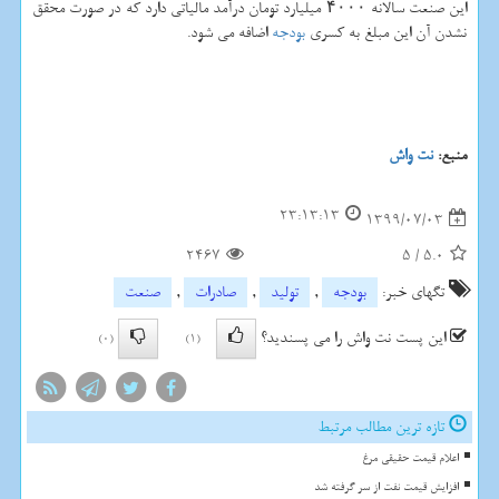
این صنعت سالانه ۴۰۰۰ میلیارد تومان درآمد مالیاتی دارد که در صورت محقق
نشدن آن این مبلغ به کسری
بودجه
اضافه می شود.
منبع:
نت واش
23:13:13
1399/07/03
2467
5
/
5.0
تگهای خبر:
بودجه
,
تولید
,
صادرات
,
صنعت
این پست نت واش را می پسندید؟
(0)
(1)
تازه ترین مطالب مرتبط
اعلام قیمت حقیقی مرغ
افزایش قیمت نفت از سر گرفته شد