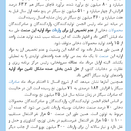
میلیارد و ۸۰ میلیون نخ برآورد شده، برآورد قاچاق سیگار هم ۶۳.۲ درصد
افزایش، از چهار میلیارد و ۵۱۰ میلیون نخ سیگار در پنج ماهه اول سال قبل به
هفت میلیارد و ۳۶۰ میلیون نخ سیگار در زمان مشابه امسال رسیده است.
در میانه تیر ماه، رئیس انجمن تولیدکنندگان، واردکنندگان و صادرکنندگان
محصولات
دخانی از
عدم تخصیص ارز برای
واردات
مواد اولیه این صنعت
طی سه
ماه قبلش آگاهی داد و اظهار داشت که این مسئله سبب شده تولید هشت واحد
از ۱۵ واحد تولید محصولات دخانی متوقف شود.
او همین طور هشدار داده بود که ادامه این وضعیت و عدم تخصیص ارز به مواد
اولیه این
صنعت
تا یک ماه بعد می تواند همه واحدهای تولیدی را به تعطیلی
بکشاند. البته اوایل مرداد ماه عطاالله معروفخانی، رئیس مرکز برنامه ریزی و
نظارت بر دخانیات کشور، از
حل شدن بخش عمده مشکل تامین مواد اولیه
واحدهای تولید سیگار آگاهی داد.
همچنین آمارها نشان میدهد که از شروع امسال تا اختتام مرداد ماه
صادرات
سیگار با افزایش ۱۸۴ درصدی به ۷۱ میلیون نخ رسیده است. این در حالیست
که صادرات سیگار در زمان مشابه سال قبل ۲۵ میلیون نخ بوده است.
بر اساس اعلام انجمن تولیدکنندگان، واردکنندگان و صادرکنندگان محصولات
دخانی ۷۰ درصد صنعت دخانیات بوسیله واردات تامین می شود که عمده آن
مربوط به توتون است. همین طور این صنعت ۵۰ هزار نفر اشتغال مستقیم،
۱۰۰ تا ۱۵۰ هزار نفر اشتغال غیرمستقیم در بخش توزیع، کشاورزی و حمل و
نقل دارد و نیاز سالانه آن برای واردات ۳۰۰ میلیون یورو است. از جانب دیگر