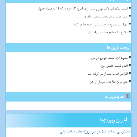
قیمت بازگشایی دلار، یورو و سایر ارزها امروز ۱۳ خرداد ۱۴۰۵ به همراه جدول
درس هایی برای نجات سرزمین مادری
تهران، بی سروصدا جمعیتش را جابه جا می کند!
دلار و سکه طرح جدید در راه ارزانی
پربحث ترین ها
سقوط آزاد قیمت خودرو در بازار
اعلام قیمت حقیقی مرغ
افزایش قیمت نفت از سر گرفته شد
غنی ترین غذا های سرشار از آهن
جدیدترین ها
آخرین رپورتاژها
دسترسی نما با کلایمر در پروژه های ساختمانی