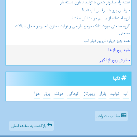
نقشه راه میلیونر شدن با تولید نایلون دسته دار
سرفیس پرو یا سرفیس لپ تاپ؟
لزوم استفاده از بیسیم در مشاغل مختلف
گروه صنعتی دپوت تانک مرجع طراحی و تولید مخازن ذخیره و حمل سیالات
صنعتی
همه چیز درباره تزریق فیلر لب
بقیه رپورتاژ ها
سفارش رپورتاژ آگهی
تگها
آب
تولید
بازار
رپورتاژ
آلودگی
دولت
برق
هوا
مطالب نت واش
بازگشت به صفحه اصلی