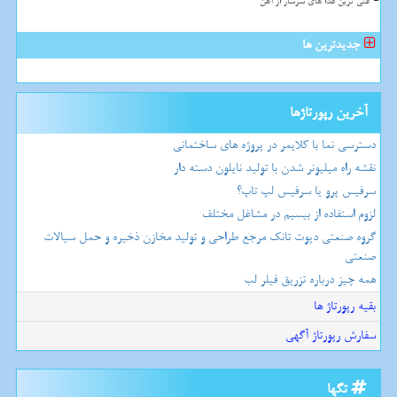
غنی ترین غذا های سرشار از آهن
جدیدترین ها
آخرین رپورتاژها
دسترسی نما با کلایمر در پروژه های ساختمانی
نقشه راه میلیونر شدن با تولید نایلون دسته دار
سرفیس پرو یا سرفیس لپ تاپ؟
لزوم استفاده از بیسیم در مشاغل مختلف
گروه صنعتی دپوت تانک مرجع طراحی و تولید مخازن ذخیره و حمل سیالات
صنعتی
همه چیز درباره تزریق فیلر لب
بقیه رپورتاژ ها
سفارش رپورتاژ آگهی
تگها