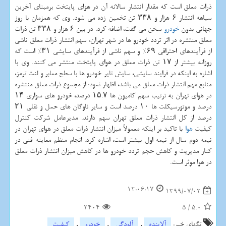
ذرات معلق است که مقدار انتشار سالانه آن در هوای پایتخت برمبنای آخرین
سیاهه انتشار ۶ هزار و ۳۳۸ تن تخمین زده می شود. وی که همزمان با روز
جهانی بدون
خودرو
سخن می گفت، اضافه کرد: در بین ۶ هزار و ۳۳۸ تن ذرات
معلق منتشره در اثر تردد خودرو ها در شهر تهران، سهم انتشار ذرات معلق ناشی
از فرآیندهای احتراقی ۶۹% و سهم ناشی از فرآیندهای سایشی ۳۱% است که
روزانه بیشتر از ۱۷ تن ذرات معلق در هوای پایتخت منتشر می کنند. وی با
اشاره به اینکه در فرایند سایشی، سایش تایر خودرو ها با سطح معابر و لنت ترمز،
منابع مهم انتشار ذرات معلق می باشد، اظهار نمود: از مجموع ذرات معلق منتشره
در هوای تهران به ترتیب سهم کامیون ها ۱۵.۷ درصد، خودرو های سواری ۱۴
درصد و موتورسیکلت ها ۱۰ درصد است و سایر ناوگان های حمل و نقلی ۲۱
درصد از کل انتشار ذرات معلق تهران سهم دارند. مدیرعامل شرکت کنترل
کیفیت
هوا
با تاکید بر اینکه معمولاً میزان انتشار ذرات معلق در هوای تهران در
نیمه دوم سال از نیمه اول بیشتر است، اشاره کرد: انجام منظم معاینه فنی در
کنار مدیریت و کاهش حجم تردد خودرو ها در کاهش میزان انتشار ذرات معلق
در هوا موثر است.
12:06:17
1399/07/02
2404
5
/
5.0
تگهای خبر:
آلاینده
,
آلودگی
,
خودرو
,
كیفیت