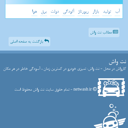
آب
تولید
بازار
رپورتاژ
آلودگی
دولت
برق
هوا
مطالب نت واش
بازگشت به صفحه اصلی
نت واش
کارواش در محل - نت واش: تمیزی خودرو در کمترین زمان ، آسودگی خاطر در هر مکان
netwash.ir - تمام حقوق سایت نت واش محفوظ است