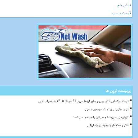
فیش حج
قیمت بیسیم
پربیننده ترین ها
قیمت بازگشایی دلار، یورو و سایر ارزها امروز ۱۳ خرداد ۱۴۰۵ به همراه جدول
درس هایی برای نجات سرزمین مادری
تهران، بی سروصدا جمعیتش را جابه جا می کند!
دلار و سکه طرح جدید در راه ارزانی