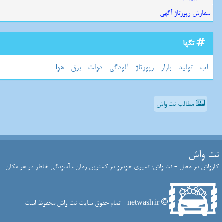
سفارش رپورتاژ آگهی
تگها
آب
تولید
بازار
رپورتاژ
آلودگی
دولت
برق
هوا
مطالب نت واش
نت واش
کارواش در محل - نت واش: تمیزی خودرو در کمترین زمان ، آسودگی خاطر در هر مکان
netwash.ir - تمام حقوق سایت نت واش محفوظ است