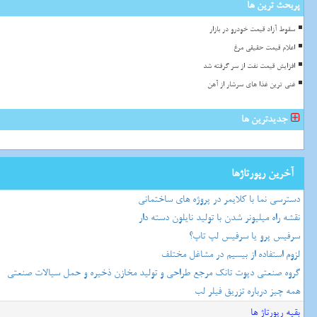
پربحث ترین ها
سقوط آزاد قیمت خودرو در بازار
اعلام قیمت حقیقی مرغ
افزایش قیمت نفت از سر گرفته شد
غنی ترین غذا های سرشار از آهن
جدیدترین ها
آخرین رپورتاژها
دسترسی نما با کلایمر در پروژه های ساختمانی
نقشه راه میلیونر شدن با تولید نایلون دسته دار
سرفیس پرو یا سرفیس لپ تاپ؟
لزوم استفاده از بیسیم در مشاغل مختلف
گروه صنعتی دپوت تانک مرجع طراحی و تولید مخازن ذخیره و حمل سیالات صنعتی
همه چیز درباره تزریق فیلر لب
بقیه رپورتاژ ها