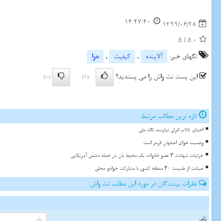
14:47:40
1399/06/28
5
/
5.0
تگهای خبر:
آلاینده
,
كیفیت
,
هوا
این پست نت واش را می پسندید؟
(0)
(1)
تازه ترین مطالب مرتبط
احیای تالاب انزلی نیازمند نگاه ملی
وضعیت هوای اصفهان قرمز است
جزئیات شهادت ۳ عضو خانواده یک محیط بان در حمله دشمن آمریکایی
صیانت از طبیعت ۴۰ منطقه کشور با مشارکت جوامع محلی
نظرات بینندگان در مورد این مطلب نت واش
نام: