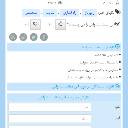
2964
5
/
5.0
تگهای خبر:
رپورتاژ
,
راه اندازی
,
سایت
,
متخصص
این پست نت واش را می پسندید؟
(0)
(1)
تازه ترین مطالب مرتبط
کف قیمتی طلا شکست
بازنشستگان تأمین اجتماعی بخوانند
دسترسی نما با کلایمر در پروژه های ساختمانی
نقشه راه میلیونر شدن با تولید نایلون دسته دار
نظرات بینندگان در مورد این مطلب نت واش
نظرتان درباره ی این مطلب نت واش
نام:
ایمیل: