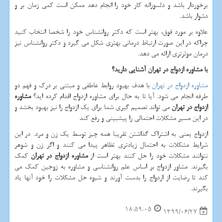
برخوردار باشد و دلسوزانه کار خود را انجام دهد ممکن است کمی زمان بر و
دشوار باشد.
علاوه بر مورد فوق، بهتر است که دکتر روانشناس خود را شخصا انتخاب کنید
چراکه در این صورت ارتباط درمانی بهتری شکل می گیرد و دکتر روانشناس نیز
درمان موثرتری ارائه می دهد.
با مشاوره ازدواج در تهران آشنایی دارید؟
مشاوره ازدواج در تهران
با هدف بهبود روابط عاطفی و مبتنی بر درک و فهم دو
طرفه انجام می شود. آیا تا به حال برای مشاوره ازدواج اقدام کرده اید؟
مشاوره
ازدواج در تهران
می تواند تصمیم گیری شما برای یک ازدواج را نیز بهبود بخشد و
در این مسیر مشکلات احتمالی را پیشبینی و رفع کند
ازدواج یعنی به اشتراک گذاشتن تقریبا همه چیز توسط یک زن و مرد. در این
شرایط مشکلات به احتمال زیادتری تظاهر پیدا می کنند و اگر زن و شوهر
نتوانند مشکلات خود را حل کنند بهتر است از
مشاوره ازدواج در تهران
کمک
بگیرند. مشاور ازدواج بر اساس علم روانشناسی و مشاوره به زوجین کمک می
کند تا رضایت از اردواج را بدست آورند و شیوه حل مشکلات را خود آنها یاد
بگیرند.
18:59:05
1399/06/27