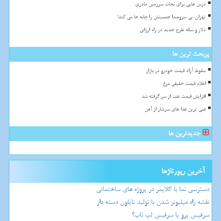
درس هایی برای نجات سرزمین مادری
تهران، بی سروصدا جمعیتش را جابه جا می کند!
دلار و سکه طرح جدید در راه ارزانی
پربحث ترین ها
سقوط آزاد قیمت خودرو در بازار
اعلام قیمت حقیقی مرغ
افزایش قیمت نفت از سر گرفته شد
غنی ترین غذا های سرشار از آهن
جدیدترین ها
آخرین رپورتاژها
دسترسی نما با کلایمر در پروژه های ساختمانی
نقشه راه میلیونر شدن با تولید نایلون دسته دار
سرفیس پرو یا سرفیس لپ تاپ؟