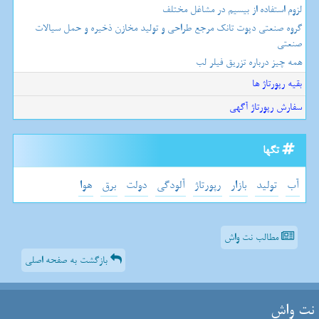
لزوم استفاده از بیسیم در مشاغل مختلف
گروه صنعتی دپوت تانک مرجع طراحی و تولید مخازن ذخیره و حمل سیالات
صنعتی
همه چیز درباره تزریق فیلر لب
بقیه رپورتاژ ها
سفارش رپورتاژ آگهی
تگها
آب
تولید
بازار
رپورتاژ
آلودگی
دولت
برق
هوا
مطالب نت واش
بازگشت به صفحه اصلی
نت واش