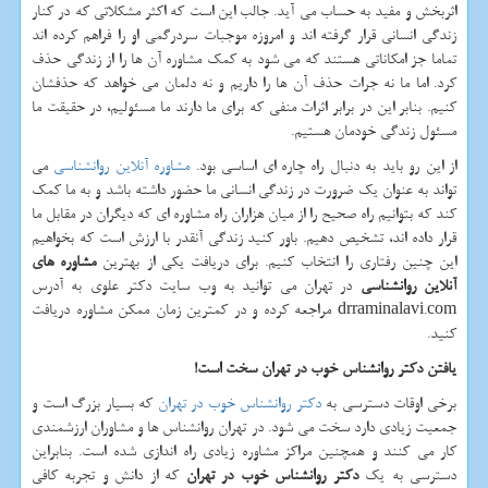
اثربخش و مفید به حساب می آید. جالب این است که اکثر مشکلاتی که در کنار
زندگی انسانی قرار گرفته اند و امروزه موجبات سردرگمی او را فراهم کرده اند
تماما جز امکاناتی هستند که می شود به کمک مشاوره آن ها را از زندگی حذف
کرد. اما ما نه جرات حذف آن ها را داریم و نه دلمان می خواهد که حذفشان
کنیم. بنابر این در برابر اثرات منفی که برای ما دارند ما مسئولیم، در حقیقت ما
مسئول زندگی خودمان هستیم.
از این رو باید به دنبال راه چاره ای اساسی بود.
مشاوره آنلاین روانشناسی
می
تواند به عنوان یک ضرورت در زندگی انسانی ما حضور داشته باشد و به ما کمک
کند که بتوانیم راه صحیح را از میان هزاران راه مشاوره ای که دیگران در مقابل ما
قرار داده اند، تشخیص دهیم. باور کنید زندگی آنقدر با ارزش است که بخواهیم
این چنین رفتاری را انتخاب کنیم. برای دریافت یکی از بهترین
مشاوره های
آنلاین روانشناسی
در تهران می توانید به وب سایت دکتر علوی به آدرس
drraminalavi.com
مراجعه کرده و در کمترین زمان ممکن مشاوره دریافت
کنید.
یافتن دکتر روانشناس خوب در تهران سخت است!
برخی اوقات دسترسی به
دکتر روا‌نشناس خوب در تهران
که بسیار بزرگ است و
جمعیت زیادی دارد سخت می شود. در تهران روا‌نشناس ها و مشاوران ارزشمندی
کار می کنند و همچنین مراکز مشاوره زیادی راه اندازی شده است. بنابراین
دسترسی به یک
دکتر روانشناس خوب در تهران
که از دانش و تجربه کافی