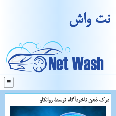
نت واش
منو
درك ذهن ناخودآگاه توسط روانكاو