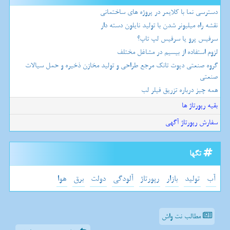
دسترسی نما با کلایمر در پروژه های ساختمانی
نقشه راه میلیونر شدن با تولید نایلون دسته دار
سرفیس پرو یا سرفیس لپ تاپ؟
لزوم استفاده از بیسیم در مشاغل مختلف
گروه صنعتی دپوت تانک مرجع طراحی و تولید مخازن ذخیره و حمل سیالات
صنعتی
همه چیز درباره تزریق فیلر لب
بقیه رپورتاژ ها
سفارش رپورتاژ آگهی
تگها
آب
تولید
بازار
رپورتاژ
آلودگی
دولت
برق
هوا
مطالب نت واش