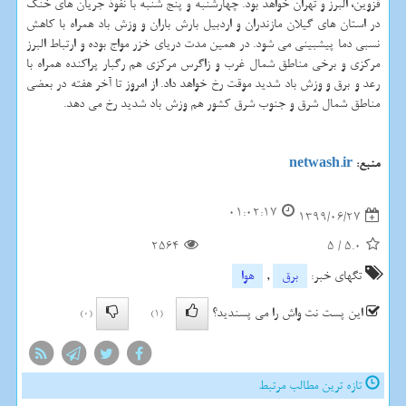
قزوین، البرز و تهران خواهد بود. چهارشنبه و پنج شنبه با نفوذ جریان های خنک
در استان های گیلان مازندران و اردبیل بارش باران و وزش باد همراه با کاهش
نسبی دما پیشبینی می شود. در همین مدت دریای خزر مواج بوده و ارتباط البرز
مرکزی و برخی مناطق شمال غرب و زاگرس مرکزی هم رگبار پراکنده همراه با
رعد و برق و وزش باد شدید موقت رخ خواهد داد. از امروز تا آخر هفته در بعضی
مناطق شمال شرق و جنوب شرق کشور هم وزش باد شدید رخ می دهد.
منبع:
netwash.ir
01:02:17
1399/06/27
2564
5
/
5.0
تگهای خبر:
برق
,
هوا
این پست نت واش را می پسندید؟
(0)
(1)
تازه ترین مطالب مرتبط