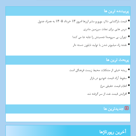
پربیننده ترین ها
قیمت بازگشایی دلار، یورو و سایر ارزها امروز ۱۳ خرداد ۱۴۰۵ به همراه جدول
درس هایی برای نجات سرزمین مادری
تهران، بی سروصدا جمعیتش را جابه جا می کند!
نقشه راه میلیونر شدن با تولید نایلون دسته دار
پربحث ترین ها
ریشه خیلی از مشکلات محیط زیست فرهنگی است
سقوط آزاد قیمت خودرو در بازار
اعلام قیمت حقیقی مرغ
افزایش قیمت نفت از سر گرفته شد
جدیدترین ها
آخرین رپورتاژها