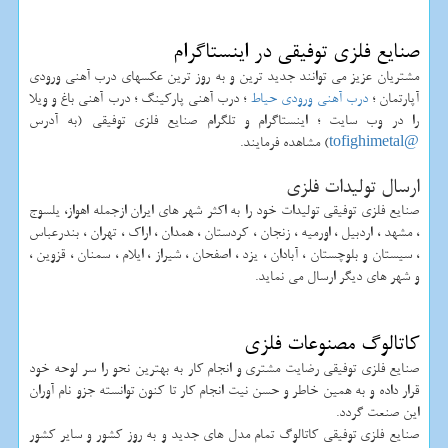
صنایع فلزی توفیقی در اینستاگرام
مشتریان عزیز می توانند جدید ترین و به روز ترین عکسهای درب آهنی ورودی
آپارتمان ؛
درب آهنی ورودی حیاط
؛ درب آهنی پارکینگ ؛ درب آهنی باغ و ویلا
را در وب سایت ؛ اینستاگرام و تلگرام صنایع فلزی توفیقی (به آدرس
@tofighimetal
) مشاهده فرمایند.
ارسال تولیدات فلزی
صنایع فلزی توفیقی تولیدات خود را به اکثر شهر های ایران ازجمله اهواز، یلسوج
، مشهد ، اردبیل ، اورمیه ، زنجان ، کردستان ، همدان ، اراک ، تهران ، بندرعباس
، سیستان و بلوچستان ، آبادان ، یزد ، اصفحان ، شیراز ، ایلام ، سمنان ، قزوین ،
و شهر های دیگر ارسال می نماید.
کاتالوگ مصنوعات فلزی
صنایع فلزی توفیقی رضایت مشتری و انجام کار به بهترین نحو را سر لوحه خود
قرار داده و به همین خاطر و حسن نیت انجام کار تا کنون توانسته جزو نام آوران
این صنعت گردد.
صنایع فلزی توفیقی کاتالوگ تمام مدل های جدید و به روز کشور و سایر کشور