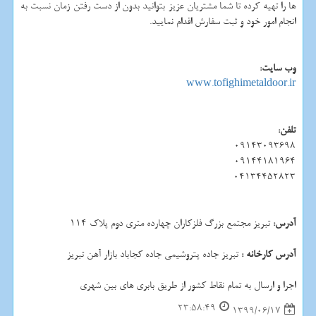
ها را تهیه کرده تا شما مشتریان عزیز بتوانید بدون از دست رفتن زمان نسبت به
انجام امور خود و ثبت سفارش اقدام نمایید.
وب سایت:
www.tofighimetaldoor.ir
تلفن:
09143093698
09144181964
04134452823
آدرس:
تبریز مجتمع بزرگ فلزکاران چهارده متری دوم پلاک 114
آدرس کارخانه :
تبریز جاده پتروشیمی جاده کجاباد بازار آهن تبریز
اجرا و ارسال به تمام نقاط کشور از طریق بابری های بین شهری
23:58:49
1399/06/17