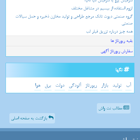
سرفیس پرو یا سرفیس لپ تاپ؟
لزوم استفاده از بیسیم در مشاغل مختلف
گروه صنعتی دپوت تانک مرجع طراحی و تولید مخازن ذخیره و حمل سیالات
صنعتی
همه چیز درباره تزریق فیلر لب
بقیه رپورتاژ ها
سفارش رپورتاژ آگهی
تگها
آب
تولید
بازار
رپورتاژ
آلودگی
دولت
برق
هوا
مطالب نت واش
بازگشت به صفحه اصلی