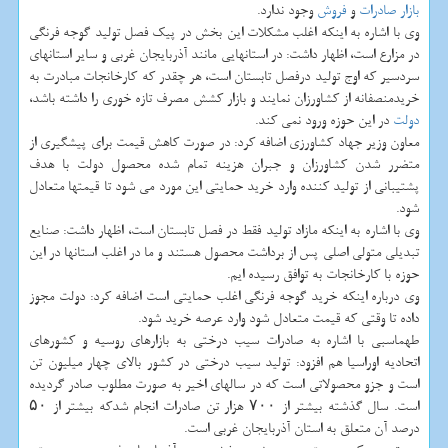
بازار
صادرات
و
فروش
وجود ندارد.
وی با اشاره به اینکه اغلب مشکلات این بخش در پیک فصل تولید گوجه فرنگی
در مزارع است، اظهار داشت: در استانهایی مانند آذربایجان غربی و سایر استانهای
سردسیر که اوج تولید درفصل تابستان است، هر چقدر که کارخانجات مبادرت به
خریدمنصفانه از کشاورزان نمایند و بازار کشش مصرف تازه خوری را داشته باشد،
دولت
در این حوزه ورود نمی کند.
معاون وزیر جهاد کشاورزی اضافه کرد: در صورت کاهش قیمت برای پیشگیری از
متضرر شدن کشاورزان و جبران هزینه تمام شده محصول دولت با هدف
پشتیبانی از تولید کننده وارد خرید حمایتی این مورد می شود تا قیمتها متعادل
شود.
وی با اشاره به اینکه مازاد تولید فقط در فصل تابستان است، اظهار داشت: صنایع
تبدیلی متولی اصلی پس از برداشت محصول هستند و ما در اغلب استانها در این
حوزه با کارخانجات به توافق رسیده ایم.
وی درباره اینکه خرید گوجه فرنگی اغلب حمایتی است اضافه کرد: دولت مجوز
داده تا وقتی که قیمت متعادل شود وارد عرصه خرید شود.
طهماسبی با اشاره به صادرات سیب درختی به بازارهای روسیه و کشورهای
اتحادیه اوراسیا هم افزود: تولید سیب درختی در کشور بالای چهار میلیون تن
است و جزو محصولاتی است که در سالهای اخیر به صورت مطلوب صادر گردیده
است. سال گذشته بیشتر از ۷۰۰ هزار تن صادرات انجام شدکه بیشتر از ۵۰
درصد آن متعلق به استان آذربایجان غربی است.