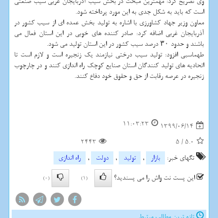
وی تصریح کرد: مهمترین مبحث در بخش سیب آذربایجان غربی سیب صنعتی
است که باید به شکل جدی به این مورد پرداخته شود.
معاون وزیر جهاد کشاورزی با اشاره به تولید بخش عمده ای از سیب کشور در
آذربایجان غربی اضافه کرد: صادر کننده های خوبی در این استان فعال می
باشند و حدود ۳۰ درصد سیب کشور در این استان تولید می شود.
طهماسبی افزود: تولید سیب درختی نیازمند یک زنجیره است و لازم است تا
اتحادیه های تولید کنندگان استان صنایع کوچک راه اندازی کنند و در چارچوب
زنجیره در عرصه رقابت از حق و حقوق خود دفاع کنند.
11:03:23
1399/06/14
2443
5
/
5.0
تگهای خبر:
بازار
,
تولید
,
دولت
,
راه اندازی
این پست نت واش را می پسندید؟
(0)
(1)
تازه ترین مطالب مرتبط