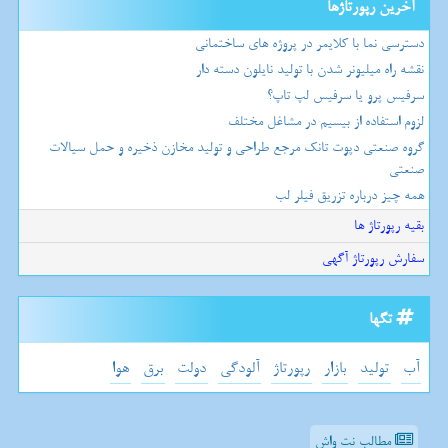
آخرین رپورتاژها
دسترسی نما با کلایمر در پروژه های ساختمانی
نقشه راه میلیونر شدن با تولید نایلون دسته دار
سرفیس پرو یا سرفیس لپ تاپ؟
لزوم استفاده از بیسیم در مشاغل مختلف
گروه صنعتی دپوت تانک مرجع طراحی و تولید مخازن ذخیره و حمل سیالات
صنعتی
همه چیز درباره تزریق فیلر لب
بقیه رپورتاژ ها
سفارش رپورتاژ آگهی
تگها
آب
تولید
بازار
رپورتاژ
آلودگی
دولت
برق
هوا
مطالب نت واش