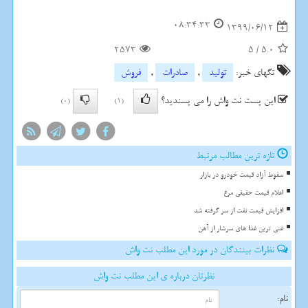
08:34:33
1399/06/12
2573
5
/
5.0
تگهای خبر:
تولید
,
صادرات
,
فروش
این پست نت واش را می پسندید؟
(0)
(1)
تازه ترین مطالب مرتبط
سقوط آزاد قیمت خودرو در بازار
اعلام قیمت حقیقی مرغ
افزایش قیمت نفت از سر گرفته شد
غنی ترین غذا های سرشار از آهن
نظرات بینندگان در مورد این مطلب نت واش
نظرتان درباره ی این مطلب نت واش
نام: