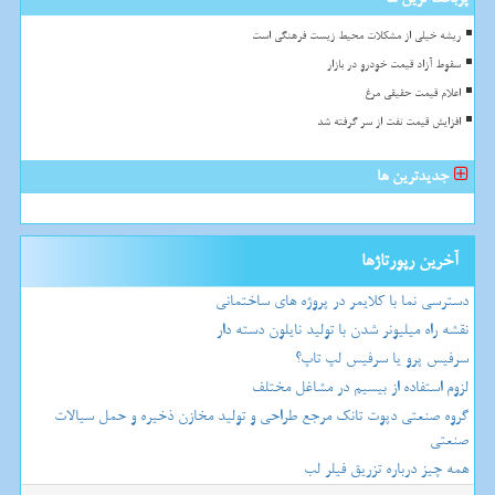
ریشه خیلی از مشکلات محیط زیست فرهنگی است
سقوط آزاد قیمت خودرو در بازار
اعلام قیمت حقیقی مرغ
افزایش قیمت نفت از سر گرفته شد
جدیدترین ها
آخرین رپورتاژها
دسترسی نما با کلایمر در پروژه های ساختمانی
نقشه راه میلیونر شدن با تولید نایلون دسته دار
سرفیس پرو یا سرفیس لپ تاپ؟
لزوم استفاده از بیسیم در مشاغل مختلف
گروه صنعتی دپوت تانک مرجع طراحی و تولید مخازن ذخیره و حمل سیالات
صنعتی
همه چیز درباره تزریق فیلر لب