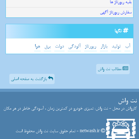
بقیه رپورتاژ ها
سفارش رپورتاژ آگهی
تگها
آب
تولید
بازار
رپورتاژ
آلودگی
دولت
برق
هوا
مطالب نت واش
بازگشت به صفحه اصلی
نت واش
کارواش در محل - نت واش: تمیزی خودرو در کمترین زمان ، آسودگی خاطر در هر مکان
netwash.ir - تمام حقوق سایت نت واش محفوظ است