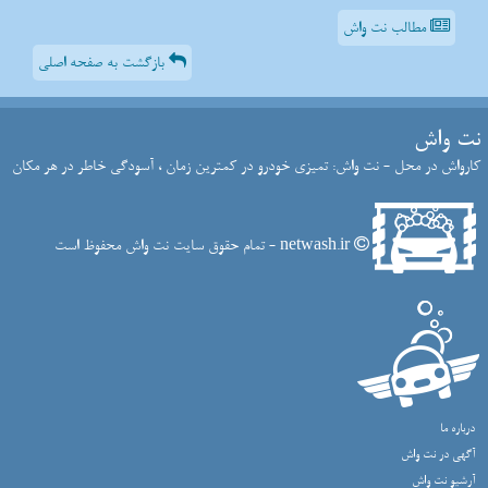
مطالب نت واش
بازگشت به صفحه اصلی
نت واش
کارواش در محل - نت واش: تمیزی خودرو در کمترین زمان ، آسودگی خاطر در هر مکان
netwash.ir - تمام حقوق سایت نت واش محفوظ است
درباره ما
آگهی در نت واش
آرشیو نت واش