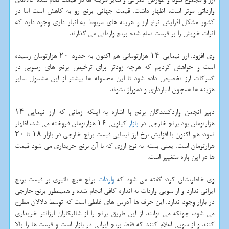
وارداتی موثر است، اظهار داشت: قیمت جهانی برنج رو به کاهش است اما در
کشور مشکل افزایش نرخ ارز و هزینه های مربوط به انبار داری وجود دارد که
اثرات خویش را بر قیمت تمام شده برنج وارداتی می گذارند.
وی افزود: ارز نیمایی ۱۴ هزارتومانی هم اکنون به حدود ۲۰ هزارتومان رسیده
است و خواهش کردیم که هرچه زودتر برای ترخیص برنج های رسوبی در
گمرکات ارز تخصیص داده شود تا این محموله ها بیشتر از این مشمول سایر
هزینه ها همچون انبارداری و دموراژ نشوند.
دبیر انجمن واردکنندگان برنج با اشاره به اینکه زمانی که ارز نیمایی ۱۴
هزارتومان بود برنج خارجی در
بازار
کیلویی ۱۶ هزارتومان فروخته می شد، اظهار
نمود: هم اکنون با افزایش نرخ ارز نیمایی قیمت برنج خارجی در بازار ۱۸ تا ۲۰
هزارتومان است. یعنی بسته به نوع ارزی که با آن برنج خریداری می شود قیمت
ها در این بازه متغییر است.
وی خاطرنشان کرد: گفته می شود که
واردات
برنج هیچ تاثیری بر قیمت برنج
ایرانی ندارد و از سویی واردات به اندازه کافی انجام شده و همینطور برنج خارجی
در بازار وجود ندارد. این حرف ها آدرس های غلطی است که توسط دلالان مطرح
می شود، چونکه می توانند از این طریق برنج را از شالیکاران ارزانتر خریداری
کنند و از سویی اعلام کنند که فقط برنج ایرانی در بازار است و قیمت ها را بالا