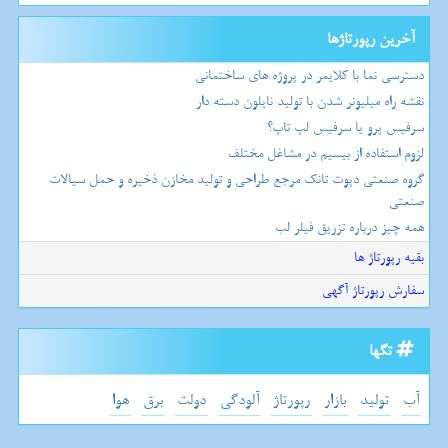
آخرین رپورتاژها
دسترسی نما با کلایمر در پروژه های ساختمانی
نقشه راه میلیونر شدن با تولید نایلون دسته دار
سرفیس پرو یا سرفیس لپ تاپ؟
لزوم استفاده از بیسیم در مشاغل مختلف
گروه صنعتی دپوت تانک مرجع طراحی و تولید مخازن ذخیره و حمل سیالات
صنعتی
همه چیز درباره تزریق فیلر لب
بقیه رپورتاژ ها
سفارش رپورتاژ آگهی
تگها
آب
تولید
بازار
رپورتاژ
آلودگی
دولت
برق
هوا