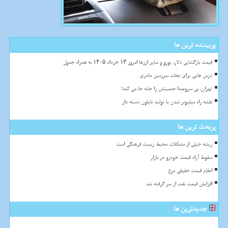
پربیننده ترین ها
قیمت بازگشایی دلار، یورو و سایر ارزها امروز ۱۳ خرداد ۱۴۰۵ به همراه جدول
درس هایی برای نجات سرزمین مادری
تهران، بی سروصدا جمعیتش را جابه جا می کند!
نقشه راه میلیونر شدن با تولید نایلون دسته دار
پربحث ترین ها
ریشه خیلی از مشکلات محیط زیست فرهنگی است
سقوط آزاد قیمت خودرو در بازار
اعلام قیمت حقیقی مرغ
افزایش قیمت نفت از سر گرفته شد
جدیدترین ها