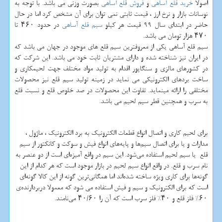
اصولا
خرید قلع آساهی
و
فروش قلع آساهی
بصورت وزنی می باشد. با توجه به
نوسانات بازار و نرخ ارز ، قیمت ثابتی نمی توان برای آن مشخص کرد اما در حال
حاضر در ابتدای سال 99 قیمت هر کیلو
سیم قلع آساهی
در حدود ۴۶۰ تا
۴۷۰ هزار تومان می باشد.
سیم قلع آساهی یکی از معروفترین سیم قلع های موجود در جهان می باشد که
در ایران نیز شناخته شده و دارای مشتریان ثابت خود می باشد. این شرکت که
در کشورهای مالزی و سنگاپور اقدام به تولید مواد مختلف جهت لحیمکاری و
ساخت بردهای الکترونیکی می نماید در زمینه تولید سیم قلع نیز محصولات
مختلفی را ارائه مینماید. تفاوت این محصولات در صد خلوص قلع و نسبت قلع
به سرب و همچنین قطر سیم لحیم می باشد.
برای لحیم کاری و اتصال انواع قطعات الکترونیک به برد الکترونیک ، ماژول ،
مدارات و یا برای اتصال سیم‌ها و پایه‌های انواع فیش و سوکت و کانکتور از سیم
قلع یا سیم لحیم استفاده می‌شود. این سیم در واقع آمیزه‌ای است از دو عنصر به
نام سرب و قلع. در واقع انواع سیم لحیم در بازار موجود است که هر کدام از این
گونه‌ها برای کاری ویژه ساخته شده‌اند اما همگانی‌ترین گونه از این کالا گونه‌ای
است که برای الکترونیک و سیم و فیش استفاده می شود که معمولا دربردارنده‌ی
۶۰%
فلز قلع و
۴۰%
فلز سرب است که آن را
۴۰/۶۰
می‌نامند.