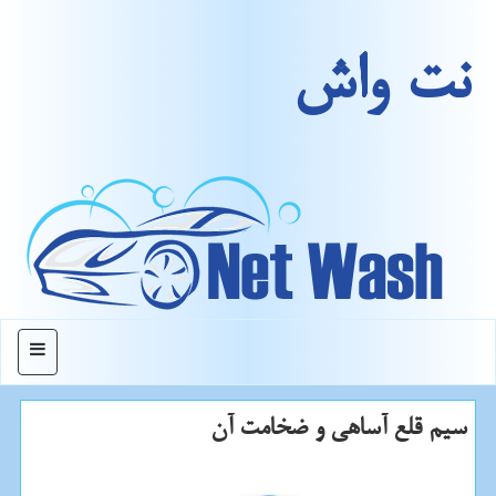
نت واش
منو
سیم قلع آساهی و ضخامت آن