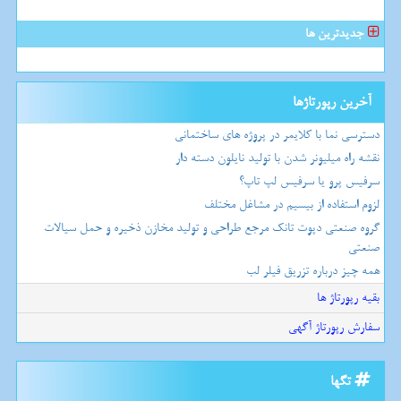
جدیدترین ها
آخرین رپورتاژها
دسترسی نما با کلایمر در پروژه های ساختمانی
نقشه راه میلیونر شدن با تولید نایلون دسته دار
سرفیس پرو یا سرفیس لپ تاپ؟
لزوم استفاده از بیسیم در مشاغل مختلف
گروه صنعتی دپوت تانک مرجع طراحی و تولید مخازن ذخیره و حمل سیالات
صنعتی
همه چیز درباره تزریق فیلر لب
بقیه رپورتاژ ها
سفارش رپورتاژ آگهی
تگها