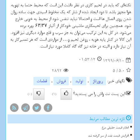
نکته‌ای که باید در لحیم‌ کاری در نظر داشت این است که محیط حتما به تهویه
هوا مجهز باشد تا دود ایجاد شده از شار که یک مخلوط اسیدی جهت ساده روان
شدن روی اتصال ها است و احتمالا نباید تنفس شود از محیط به خوبی خارج
شود. همچنین برای لحیمکاری ماشینی خودکار از آلیاز
۶۳/۳۷
بهره برده
می‌شود. در کل به این ترکیب می‌توان به جز سرب و قلع موارد دیگری نیز افزود.
این کالا در کنار پایه هویه ، روغن لحیم و… از مواردی است که هر تعمیرکار به
آن نیاز دارد و البته در خانه نیز گاه گاه کاملا مورد نیاز است.
01:53:12
1399/06/10
2892
5
/
5.0
تگهای خبر:
رپورتاژ
,
تولید
,
فروش
,
قطعات
این پست نت واش را می پسندید؟
(0)
(1)
تازه ترین مطالب مرتبط
اعلام قیمت حقیقی مرغ
افزایش قیمت نفت از سر گرفته شد