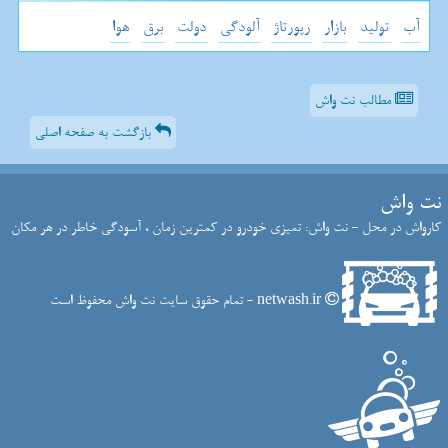
آب
تولید
بازار
رپورتاژ
آلودگی
دولت
برق
هوا
مطالب نت واش
بازگشت به صفحه اصلی
نت واش
کارواش در محل - نت واش: تمیزی خودرو در کمترین زمان ، آسودگی خاطر در هر مکان
netwash.ir - تمام حقوق سایت نت واش محفوظ است