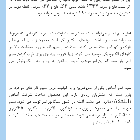
اگر نسب قلع و سرب ۶۳/۳۷ باشد یعنی ۶۳% قلع و ۳۷% سرب ، نقطه ذوب در
کمترین حد خود و در حدود ۱۹۰ درجه سلسیوس خواهد بود.
قطر سیم لحیم می‌تواند بسته به شرایط متفاوت باشد. برای کارهایی که مربوط
به موارد تعمیر و ساخت پروژه‌های الکترونیکی است معمولا از سیم لحیم های
نازک و کم قطر استفاده می کنند. استفاده از سیم قلع های با ضخامت بالا در
کارهای الکترونیکی توصیه نمی گردد زیرا حرارت بیشتری برای ذوب کردن سیم
قلع نیاز است که این امر موجب آسیب رساندن به برد یا مدار الکترونیکی می
شود.
سیم قلع آساهی یکی از معروفترین و با کیفیت ترین سیم قلع های موجود در
بازار است که مشتریان زیادی دارد. این محصول ساخت شرکت آساهی
(
ASAHI
) مالزی می باشد. البته در کشور سنگاپور نیز تولید می شود. سیم
قلع های آساهی معمولا در وزن های گوناگون ۵۰گرم ، ۱۰۰گرم، ۲۵۰گرم و
۵۰۰ گرم به بازار عرضه می شوند. همچنین در ضخامت های مختلف ۰٫۴ ،
۰٫۸ ، ۱ ، ۱٫۶میلیمتر و …