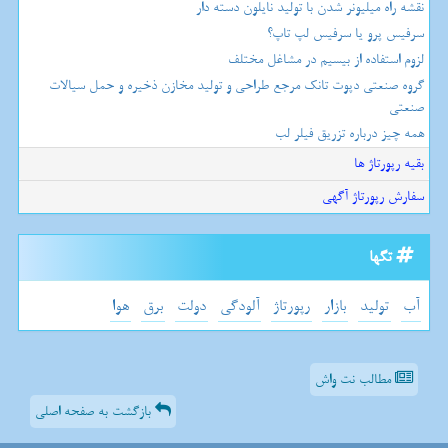
نقشه راه میلیونر شدن با تولید نایلون دسته دار
سرفیس پرو یا سرفیس لپ تاپ؟
لزوم استفاده از بیسیم در مشاغل مختلف
گروه صنعتی دپوت تانک مرجع طراحی و تولید مخازن ذخیره و حمل سیالات
صنعتی
همه چیز درباره تزریق فیلر لب
بقیه رپورتاژ ها
سفارش رپورتاژ آگهی
تگها
آب
تولید
بازار
رپورتاژ
آلودگی
دولت
برق
هوا
مطالب نت واش
بازگشت به صفحه اصلی