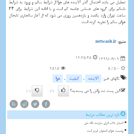
تعطیل می باشد احتمال گذر آلاینده های هوا از شرایط سالم و ورود به شرایط
ناسالم برای گروه های حساس جامعه کم است و با ادامه این شرایط برای ۲۴
ساعت تهران وارد یکصد و یازدهمین روزی می شود که از آغاز سالجاری تابحال
هوای سالم را تجربه کرده است.
منبع:
netwash.ir
12:35:45
1399/06/09
2515
5
/
5.0
تگهای خبر:
آلاینده
,
كیفیت
,
هوا
این پست نت واش را می پسندید؟
(0)
(1)
تازه ترین مطالب مرتبط
احیای تالاب انزلی نیازمند نگاه ملی
وضعیت هوای اصفهان قرمز است