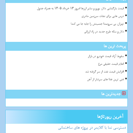
قیمت بازگشایی دلار، یورو و سایر ارزها امروز ۱۳ خرداد ۱۴۰۵ به همراه جدول
درس هایی برای نجات سرزمین مادری
تهران، بی سروصدا جمعیتش را جابه جا می کند!
دلار و سکه طرح جدید در راه ارزانی
پربحث ترین ها
سقوط آزاد قیمت خودرو در بازار
اعلام قیمت حقیقی مرغ
افزایش قیمت نفت از سر گرفته شد
غنی ترین غذا های سرشار از آهن
جدیدترین ها
آخرین رپورتاژها
دسترسی نما با کلایمر در پروژه های ساختمانی