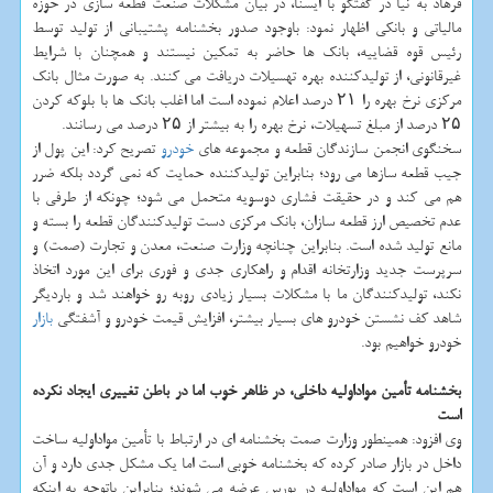
فرهاد به نیا در گفتگو با ایسنا، در بیان مشکلات صنعت قطعه سازی در حوزه
مالیاتی و بانکی اظهار نمود: باوجود صدور بخشنامه پشتیبانی از تولید توسط
رئیس قوه قضاییه، بانک ها حاضر به تمکین نیستند و همچنان با شرایط
غیرقانونی، از تولیدکننده بهره تهسیلات دریافت می کنند. به صورت مثال بانک
مرکزی نرخ بهره را ۲۱ درصد اعلام نموده است اما اغلب بانک ها با بلوکه کردن
۲۵ درصد از مبلغ تسهیلات، نرخ بهره را به بیشتر از ۲۵ درصد می رسانند.
سخنگوی انجمن سازندگان قطعه و مجموعه های
خودرو
تصریح کرد: این پول از
جیب قطعه سازها می رود؛ بنابراین تولیدکننده حمایت که نمی گردد بلکه ضرر
هم می کند و در حقیقت فشاری دوسویه متحمل می شود؛ چونکه از طرفی با
عدم تخصیص ارز قطعه سازان، بانک مرکزی دست تولیدکنندگان قطعه را بسته و
مانع تولید شده است. بنابراین چنانچه وزارت صنعت، معدن و تجارت (صمت) و
سرپرست جدید وزارتخانه اقدام و راهکاری جدی و فوری برای این مورد اتخاذ
نکند، تولیدکنندگان ما با مشکلات بسیار زیادی روبه رو خواهند شد و باردیگر
شاهد کف نشستن خودرو های بسیار بیشتر، افزایش قیمت خودرو و آشفتگی
بازار
خودرو خواهیم بود.
بخشنامه تأمین مواداولیه داخلی، در ظاهر خوب اما در باطن تغییری ایجاد نکرده
است
وی افزود: همینطور وزارت صمت بخشنامه ای در ارتباط با تأمین مواداولیه ساخت
داخل در بازار صادر کرده که بخشنامه خوبی است اما یک مشکل جدی دارد و آن
هم این است که مواداولیه در بورس عرضه می شوند؛ بنابراین باتوجه به اینکه