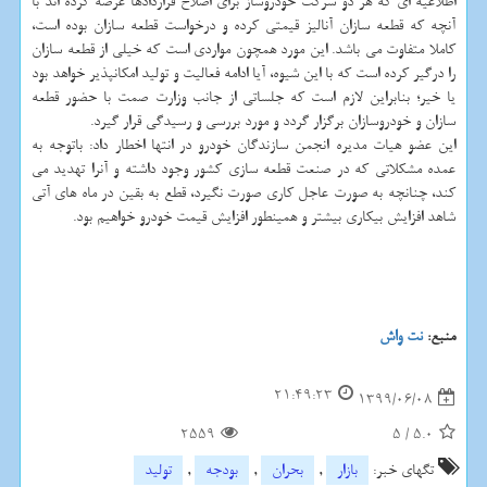
اطلاعیه ای که هر دو شرکت خودروساز برای اصلاح قراردادها عرضه کرده اند با
آنچه که قطعه سازان آنالیز قیمتی کرده و درخواست قطعه سازان بوده است،
کاملا متفاوت می باشد. این مورد همچون مواردی است که خیلی از قطعه سازان
را درگیر کرده است که با این شیوه، آیا ادامه فعالیت و تولید امکانپذیر خواهد بود
یا خیر؛ بنابراین لازم است که جلساتی از جانب وزارت صمت با حضور قطعه
سازان و خودروسازان برگزار گردد و مورد بررسی و رسیدگی قرار گیرد.
این عضو هیات مدیره انجمن سازندگان خودرو در انتها اخطار داد: باتوجه به
عمده مشکلاتی که در صنعت قطعه سازی کشور وجود داشته و آنرا تهدید می
کند، چنانچه به صورت عاجل کاری صورت نگیرد، قطع به بقین در ماه های آتی
شاهد افزایش بیکاری بیشتر و همینطور افزایش قیمت خودرو خواهیم بود.
منبع:
نت واش
21:49:23
1399/06/08
2559
5
/
5.0
تگهای خبر:
بازار
,
بحران
,
بودجه
,
تولید