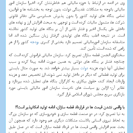
وی در ادمه در ارتباط با حوزه مالیاتی هم خاطرنشان کرد: اخیرا سازمان امور
مالیاتی باتوجه به مشکلات نقدینگی دولت، بدون توجه به بخشنامه ها و قوانین،
تمامی بنگاه های تولید کشور را بدون پذیرش حسابرسی مالی دفاتر قانونی
شرکت ها، مشمول مالیات کرده است و توجهی به مبحث افزایش ارز و نهاده های
داخلی طی یکسال اخیر و فشار ناشی از آن بر بنگاه های تولید کشور نداشته
است. در نتیجه اغلب بنگاه های تولیدی گرفتار زیان سنگین شده اند اما
متاسفانه سازمان امورمالیاتی تصمیم دارد بخشی از کسری
بودجه
کشور را از هر
راهی که شده است، تأمین کند.
سخنگوی انجمن قطعه سازان تصریح کرد: سازمان مالیاتی فراموش کرده است که
چنانچه فشار بر بنگاه های دولتی به همین صورت ادامه پیدا کرده و سبب
تعطیلی آنها شود، هزینه
دولت
بسیار بیشتر خواهد شد. به صورت مثال بایستی
برای تولید قطعاتی که دیگر در داخل تولید نمی شوند، ارز تخصیص دهد و هزینه
واردات ایجاد کند، حقوق بیکاری به کارگران بنگاه های تعطیل شده بپردازد و
نظایر آن؛ ازاین رو سیاست های نادرست سازمان امور مالیاتی بایستی مورد
بازنگری سریع مجلس شورای اسلامی قرار گیرد.
با واقعی نشدن قیمت ها در قرارداد قطعه سازان، ادامه تولید امکانپذیر است؟!
به نیا تصریح کرد: در دو صنعت قطعه سازی و خودروسازی که دو سازمان بزرگ
به لحاظ نیروی انسانی بالاست، مشکلات دیگری هم وجود دارد که همچون آن
بحث عدم افزایش واقعی قیمت ها در قرداد قطعه سازان است که در عمل طبق