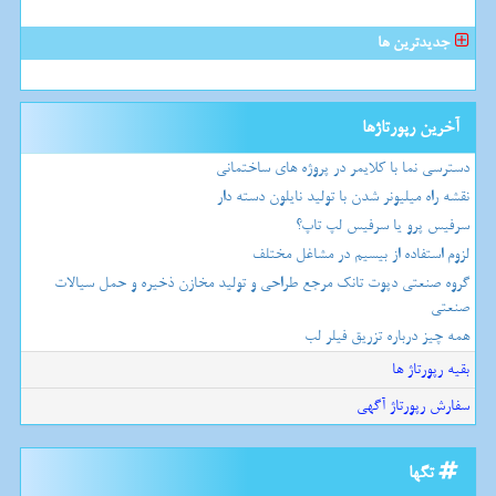
جدیدترین ها
آخرین رپورتاژها
دسترسی نما با کلایمر در پروژه های ساختمانی
نقشه راه میلیونر شدن با تولید نایلون دسته دار
سرفیس پرو یا سرفیس لپ تاپ؟
لزوم استفاده از بیسیم در مشاغل مختلف
گروه صنعتی دپوت تانک مرجع طراحی و تولید مخازن ذخیره و حمل سیالات
صنعتی
همه چیز درباره تزریق فیلر لب
بقیه رپورتاژ ها
سفارش رپورتاژ آگهی
تگها