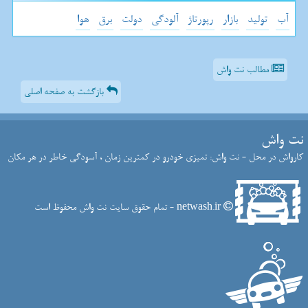
آب
تولید
بازار
رپورتاژ
آلودگی
دولت
برق
هوا
مطالب نت واش
بازگشت به صفحه اصلی
نت واش
کارواش در محل - نت واش: تمیزی خودرو در کمترین زمان ، آسودگی خاطر در هر مکان
netwash.ir - تمام حقوق سایت نت واش محفوظ است