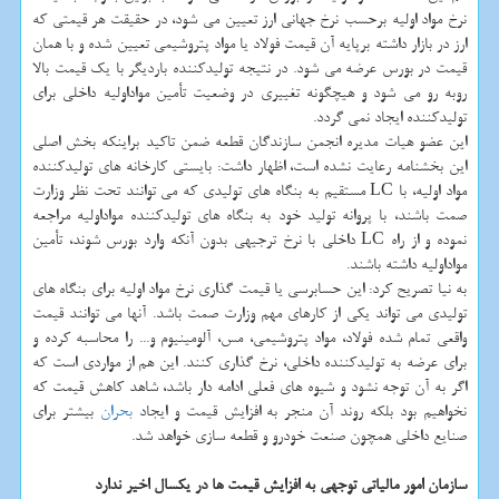
نرخ مواد اولیه برحسب نرخ جهانی ارز تعیین می شود، در حقیقت هر قیمتی که
ارز در بازار داشته برپایه آن قیمت فولاد یا مواد پتروشیمی تعیین شده و با همان
قیمت در بورس عرضه می شود. در نتیجه تولیدکننده باردیگر با یک قیمت بالا
روبه رو می شود و هیچگونه تغییری در وضعیت تأمین مواداولیه داخلی برای
تولیدکننده ایجاد نمی گردد.
این عضو هیات مدیره انجمن سازندگان قطعه ضمن تاکید براینکه بخش اصلی
این بخشنامه رعایت نشده است، اظهار داشت: بایستی کارخانه های تولیدکننده
مواد اولیه، با LC مستقیم به بنگاه های تولیدی که می توانند تحت نظر وزارت
صمت باشند، با پروانه تولید خود به بنگاه های تولیدکننده مواداولیه مراجعه
نموده و از راه LC داخلی با نرخ ترجیهی بدون آنکه وارد بورس شوند، تأمین
مواداولیه داشته باشند.
به نیا تصریح کرد: این حسابرسی یا قیمت گذاری نرخ مواد اولیه برای بنگاه های
تولیدی می تواند یکی از کارهای مهم وزارت صمت باشد. آنها می توانند قیمت
واقعی تمام شده فولاد، مواد پتروشیمی، مس، آلومینیوم و... را محاسبه کرده و
برای عرضه به تولیدکننده داخلی، نرخ گذاری کنند. این هم از مواردی است که
اگر به آن توجه نشود و شیوه های فعلی ادامه دار باشد، شاهد کاهش قیمت که
نخواهیم بود بلکه روند آن منجر به افزایش قیمت و ایجاد
بحران
بیشتر برای
صنایع داخلی همچون صنعت خودرو و قطعه سازی خواهد شد.
سازمان امور مالیاتی توجهی به افزایش قیمت ها در یکسال اخیر ندارد