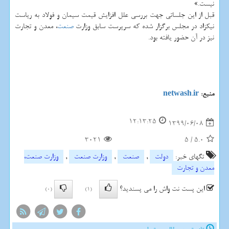
نیست.»
قبل از این جلساتی جهت بررسی علل افزایش قیمت سیمان و فولاد به ریاست
نیکزاد در مجلس برگزار شده که سرپرست سابق وزارت
صنعت
، معدن و تجارت
نیز در آن حضور یافته بود.
منبع:
netwash.ir
12:13:25
1399/06/08
3021
5
/
5.0
تگهای خبر:
دولت
,
صنعت
,
وزارت صنعت
,
وزارت صنعت،
معدن و تجارت
این پست نت واش را می پسندید؟
(0)
(1)