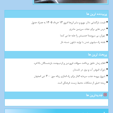
پربیننده ترین ها
قیمت بازگشایی دلار، یورو و سایر ارزها امروز ۱۳ خرداد ۱۴۰۵ به همراه جدول
درس هایی برای نجات سرزمین مادری
تهران، بی سروصدا جمعیتش را جابه جا می کند!
نقشه راه میلیونر شدن با تولید نایلون دسته دار
پربحث ترین ها
اعلام زمان دقیق پرداخت معوقات فروردین و اردیبهشت بازنشستگان بالاخره
شوک قبوض آب و برق در تابستان
شروع پروسه جذب سرمایه گذار برای راه اندازی زباله سوز ۳۰۰ تنی اصفهان
ریشه خیلی از مشکلات محیط زیست فرهنگی است
جدیدترین ها