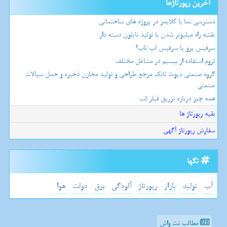
آخرین رپورتاژها
دسترسی نما با کلایمر در پروژه های ساختمانی
نقشه راه میلیونر شدن با تولید نایلون دسته دار
سرفیس پرو یا سرفیس لپ تاپ؟
لزوم استفاده از بیسیم در مشاغل مختلف
گروه صنعتی دپوت تانک مرجع طراحی و تولید مخازن ذخیره و حمل سیالات
صنعتی
همه چیز درباره تزریق فیلر لب
بقیه رپورتاژ ها
سفارش رپورتاژ آگهی
تگها
آب
تولید
بازار
رپورتاژ
آلودگی
برق
دولت
هوا
مطالب نت واش