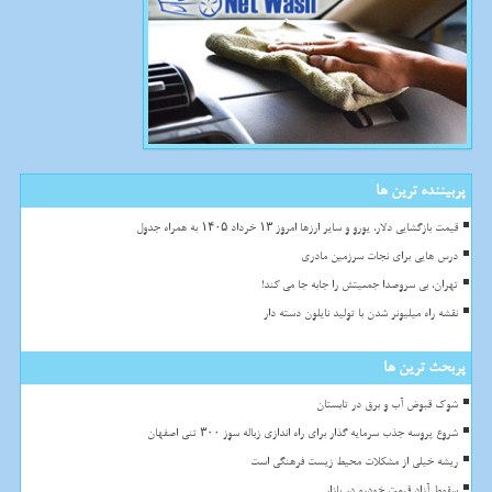
پربیننده ترین ها
قیمت بازگشایی دلار، یورو و سایر ارزها امروز ۱۳ خرداد ۱۴۰۵ به همراه جدول
درس هایی برای نجات سرزمین مادری
تهران، بی سروصدا جمعیتش را جابه جا می کند!
نقشه راه میلیونر شدن با تولید نایلون دسته دار
پربحث ترین ها
شوک قبوض آب و برق در تابستان
شروع پروسه جذب سرمایه گذار برای راه اندازی زباله سوز ۳۰۰ تنی اصفهان
ریشه خیلی از مشکلات محیط زیست فرهنگی است
سقوط آزاد قیمت خودرو در بازار