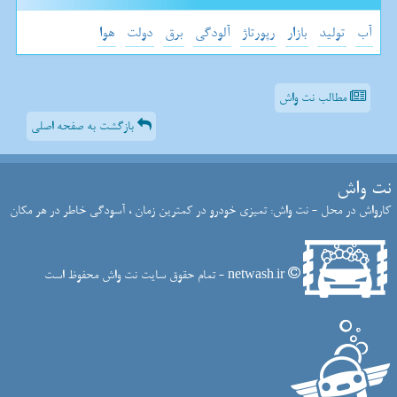
آب
تولید
بازار
رپورتاژ
آلودگی
برق
دولت
هوا
مطالب نت واش
بازگشت به صفحه اصلی
نت واش
کارواش در محل - نت واش: تمیزی خودرو در کمترین زمان ، آسودگی خاطر در هر مکان
netwash.ir - تمام حقوق سایت نت واش محفوظ است