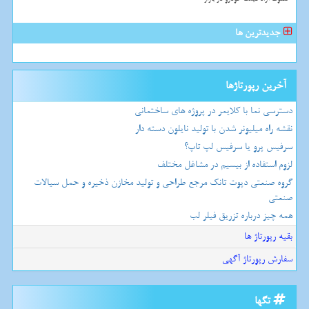
جدیدترین ها
آخرین رپورتاژها
دسترسی نما با کلایمر در پروژه های ساختمانی
نقشه راه میلیونر شدن با تولید نایلون دسته دار
سرفیس پرو یا سرفیس لپ تاپ؟
لزوم استفاده از بیسیم در مشاغل مختلف
گروه صنعتی دپوت تانک مرجع طراحی و تولید مخازن ذخیره و حمل سیالات
صنعتی
همه چیز درباره تزریق فیلر لب
بقیه رپورتاژ ها
سفارش رپورتاژ آگهی
تگها