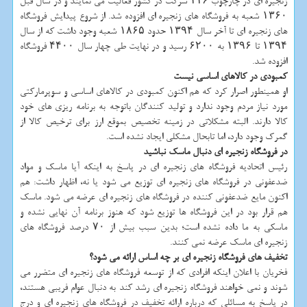
زنجیره ای در چارچوب ۱۱۶ شرکت در کشور فعالیت می نمایند و در سال قبل
۱۳۶۰ شعبه به فروشگاه های زنجیره ای افزوده شد. از شروع پیدایش فروشگاه
های زنجیره ای تا آخر سال ۱۳۹۴ حدود ۱۸۶۵ شعبه وجود داشت که از سال
۱۳۹۴ تا ۱۳۹۶ به ۶۲۰۰ رسید و در نهایت طی چهار سال ۴۴۰۰ فروشگاه
افزوده شد.
کمبودی در کالاهای اساسی نیست
او همینطور اصرار کرد که هم اکنون کمبودی در کالاهای اساسی و سوپرمارکتی
مورد نیاز مردم وجود ندارد و تولید کنندگان باتوجه به برنامه ریزی های خود
کالا دارند. البته مشکلاتی در زمینه تخصیص بموقع ارز برای ترخیص کالا از
گمرک وجود دارد، اما تابحال مشکلی ایجاد نشده است.
در فروشگاه زنجیره ای دنبال ماسک نباشید
رئیس اتحادیه فروشگاه های زنجیره ای در پاسخ به اینکه آیا ماسک و مواد
ضدعفونی در فروشگاه های زنجیره ای توزیع می شود یا نه، اظهار داشت: هم
اکنون مایع ضدعفونی کننده در فروشگاه های زنجیره ای عرضه می شود. ماسک
هم قرار بود در این فروشگاه ها توزیع شود که هنوز برنامه آن نهایی نشده و
ماسکی به ما داده نشده است؛ بدین سبب بیش از ۷۰ درصد فروشگاه های
زنجیره ای ماسک عرضه نمی کنند.
تخفیف های فروشگاه زنجیره ای بر چه اساس ارائه می شود؟
فخریان با اعلان اینکه افرادی که از توسعه فروشگاه های زنجیره ای متضرر می
شوند و نمی خواهند فروشگاه زنجیره ای رشد کند به دنبال عوام فریبی هستند،
در پاسخ به مسائلی که درباره ارائه تخفیف در فروشگاه های زنجیره ای و درج