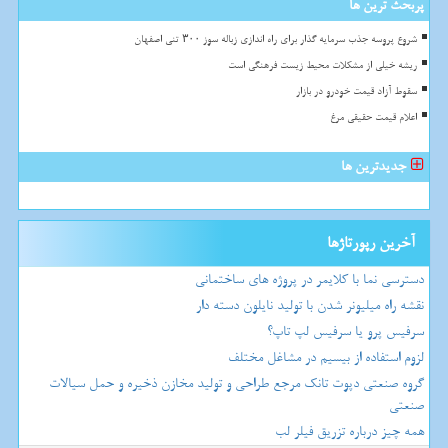
پربحث ترین ها
شروع پروسه جذب سرمایه گذار برای راه اندازی زباله سوز ۳۰۰ تنی اصفهان
ریشه خیلی از مشکلات محیط زیست فرهنگی است
سقوط آزاد قیمت خودرو در بازار
اعلام قیمت حقیقی مرغ
جدیدترین ها
آخرین رپورتاژها
دسترسی نما با کلایمر در پروژه های ساختمانی
نقشه راه میلیونر شدن با تولید نایلون دسته دار
سرفیس پرو یا سرفیس لپ تاپ؟
لزوم استفاده از بیسیم در مشاغل مختلف
گروه صنعتی دپوت تانک مرجع طراحی و تولید مخازن ذخیره و حمل سیالات
صنعتی
همه چیز درباره تزریق فیلر لب