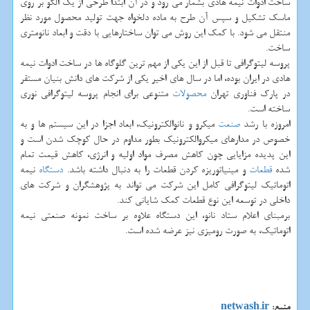
ساخت ادوات نیمه هادی بشمار می رود و در آن ابتدا طرحی از یک الگو بر روی
ماسک تشکیل و سپس آن طرح به ماده دلخواه جهت تولید محصول مورد نظر
منتقل می شود. با کمک این روش می توان ساختارهایی با دقت و ابعاد نانومتری
ساخت.
پروسه لیتوگرافی تا قبل از این یکی از مهم ترین گلوگاه ها در ساخت ادوات نیمه
هادی در ایران بوده، اما در سال های اخیر یکی از شرکت های دانش بنیان مستقر
در پارک فناوری تهران
محصولات
متنوعی برای انجام پروسه لیتوگرافی نوری
ساخته است.
امروزه با رشد
صنعت
میکرو و نانوالکترونیک، ابعاد اجزا در این سیستم ها و به
خصوص در مدارهای میکروالکترونیک بطور مداوم در حال کوچک شدن است و
این پدیده مزایایی چون کاهش مصرف مواد اولیه و انرژی، کاهش قیمت تمام
شده
قطعات
و مینیاتوریزه کردن قطعات را به دنبال داشته باشد.
دستگاه
نیمه
اتوماتیک لیتوگرافی کامل این شرکت می تواند به پژوهشگران و شرکت های
داخلی در توسعه این نوع قطعات کمک شایانی کند.
برمبنای اعلام ستاد نانو، این دستگاه علاوه بر ساخت نمونه صنعتی نیمه
اتوماتیک، به صورت رومیزی نیز عرضه شده است.
منبع:
netwash.ir