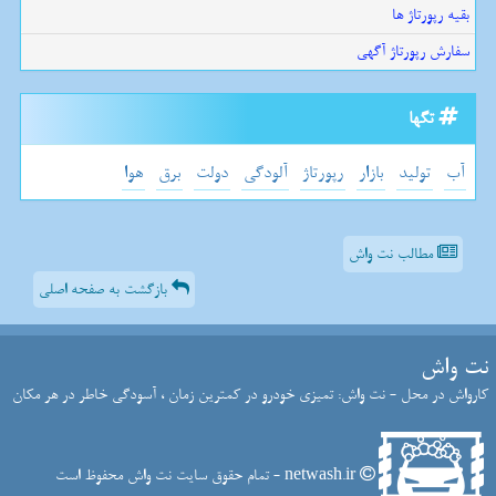
بقیه رپورتاژ ها
سفارش رپورتاژ آگهی
تگها
آب
تولید
بازار
رپورتاژ
آلودگی
دولت
برق
هوا
مطالب نت واش
بازگشت به صفحه اصلی
نت واش
کارواش در محل - نت واش: تمیزی خودرو در کمترین زمان ، آسودگی خاطر در هر مکان
netwash.ir - تمام حقوق سایت نت واش محفوظ است