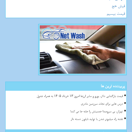
فیش حج
قیمت بیسیم
پربیننده ترین ها
قیمت بازگشایی دلار، یورو و سایر ارزها امروز ۱۳ خرداد ۱۴۰۵ به همراه جدول
درس هایی برای نجات سرزمین مادری
تهران، بی سروصدا جمعیتش را جابه جا می کند!
نقشه راه میلیونر شدن با تولید نایلون دسته دار