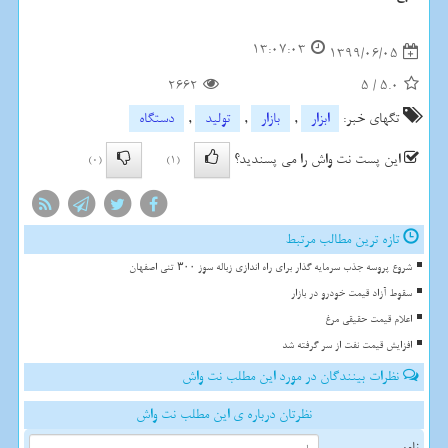
13:07:03
1399/06/05
2662
5
/
5.0
تگهای خبر:
ابزار
,
بازار
,
تولید
,
دستگاه
این پست نت واش را می پسندید؟
(0)
(1)
تازه ترین مطالب مرتبط
شروع پروسه جذب سرمایه گذار برای راه اندازی زباله سوز ۳۰۰ تنی اصفهان
سقوط آزاد قیمت خودرو در بازار
اعلام قیمت حقیقی مرغ
افزایش قیمت نفت از سر گرفته شد
نظرات بینندگان در مورد این مطلب نت واش
نظرتان درباره ی این مطلب نت واش
نام: