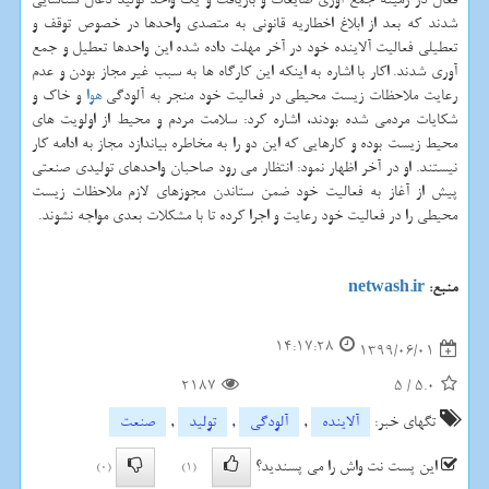
شدند که بعد از ابلاغ اخطاریه قانونی به متصدی واحدها در خصوص توقف و
تعطیلی فعالیت آلاینده خود در آخر مهلت داده شده این واحدها تعطیل و جمع
آوری شدند. اکار با اشاره به اینکه این کارگاه ها به سبب غیر مجاز بودن و عدم
رعایت ملاحظات زیست محیطی در فعالیت خود منجر به آلودگی
هوا
و خاک و
شکایات مردمی شده بودند، اشاره کرد: سلامت مردم و محیط از اولویت های
محیط زیست بوده و کارهایی که این دو را به مخاطره بیاندازد مجاز به ادامه کار
نیستند. او در آخر اظهار نمود: انتظار می رود صاحبان واحدهای تولیدی صنعتی
پیش از آغاز به فعالیت خود ضمن ستاندن مجوزهای لازم ملاحظات زیست
محیطی را در فعالیت خود رعایت و اجرا کرده تا با مشکلات بعدی مواجه نشوند.
منبع:
netwash.ir
14:17:28
1399/06/01
2187
5
/
5.0
تگهای خبر:
آلاینده
,
آلودگی
,
تولید
,
صنعت
این پست نت واش را می پسندید؟
(0)
(1)