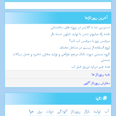
آخرین رپورتاژها
دسترسی نما با کلایمر در پروژه های ساختمانی
نقشه راه میلیونر شدن با تولید نایلون دسته دار
سرفیس پرو یا سرفیس لپ تاپ؟
لزوم استفاده از بیسیم در مشاغل مختلف
گروه صنعتی دپوت تانک مرجع طراحی و تولید مخازن ذخیره و حمل سیالات
صنعتی
همه چیز درباره تزریق فیلر لب
بقیه رپورتاژ ها
سفارش رپورتاژ آگهی
تگها
آب
تولید
بازار
رپورتاژ
آلودگی
دولت
برق
هوا