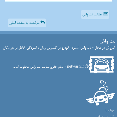
مطالب نت واش
بازگشت به صفحه اصلی
نت واش
کارواش در محل - نت واش: تمیزی خودرو در کمترین زمان ، آسودگی خاطر در هر مکان
netwash.ir - تمام حقوق سایت نت واش محفوظ است
درباره ما
آگهی در نت واش