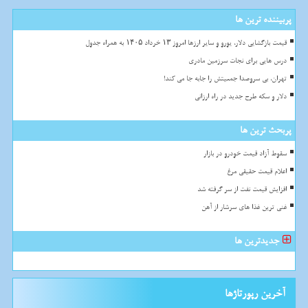
پربیننده ترین ها
قیمت بازگشایی دلار، یورو و سایر ارزها امروز ۱۳ خرداد ۱۴۰۵ به همراه جدول
درس هایی برای نجات سرزمین مادری
تهران، بی سروصدا جمعیتش را جابه جا می کند!
دلار و سکه طرح جدید در راه ارزانی
پربحث ترین ها
سقوط آزاد قیمت خودرو در بازار
اعلام قیمت حقیقی مرغ
افزایش قیمت نفت از سر گرفته شد
غنی ترین غذا های سرشار از آهن
جدیدترین ها
آخرین رپورتاژها