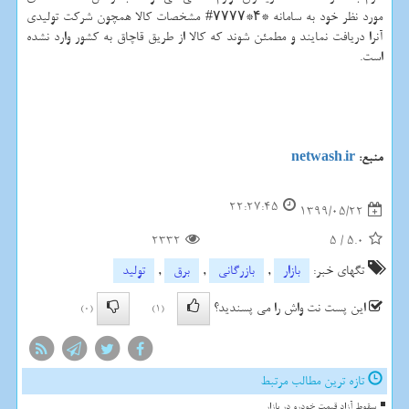
مورد نظر خود به سامانه *۴*۷۷۷۷# مشخصات کالا همچون شرکت تولیدی
آنرا دریافت نمایند و مطمئن شوند که کالا از طریق قاچاق به کشور وارد نشده
است.
منبع:
netwash.ir
22:27:45
1399/05/22
2332
5
/
5.0
تگهای خبر:
بازار
,
بازرگانی
,
برق
,
تولید
این پست نت واش را می پسندید؟
(0)
(1)
تازه ترین مطالب مرتبط
سقوط آزاد قیمت خودرو در بازار