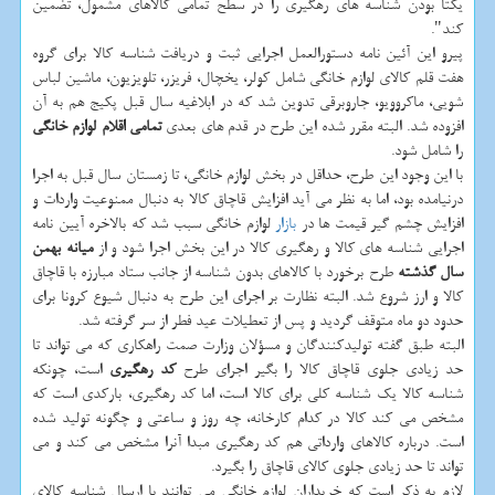
یکتا بودن شناسه های رهگیری را در سطح تمامی کالاهای مشمول، تضمین
کند".
پیرو این آئین نامه دستورالعمل اجرایی ثبت و دریافت شناسه کالا برای گروه
هفت قلم کالای لوازم خانگی شامل کولر، یخچال، فریزر، تلویزیون، ماشین لباس
شویی، ماکروویو، جاروبرقی تدوین شد که در ابلاغیه سال قبل پکیج هم به آن
افزوده شد. البته مقرر شده این طرح در قدم های بعدی
تمامی اقلام لوازم خانگی
را شامل شود.
با این وجود این طرح، حداقل در بخش لوازم خانگی، تا زمستان سال قبل به اجرا
درنیامده بود، اما به نظر می آید افزایش قاچاق کالا به دنبال ممنوعیت واردات و
افزایش چشم گیر قیمت ها در
بازار
لوازم خانگی سبب شد که بالاخره آیین نامه
اجرایی شناسه های کالا و رهگیری کالا در این بخش اجرا شود و از
میانه بهمن
سال گذشته
طرح برخورد با کالاهای بدون شناسه از جانب ستاد مبارزه با قاچاق
کالا و ارز شروع شد. البته نظارت بر اجرای این طرح به دنبال شیوع کرونا برای
حدود دو ماه متوقف گردید و پس از تعطیلات عید فطر از سر گرفته شد.
البته طبق گفته تولیدکنندگان و مسؤلان وزارت صمت راهکاری که می تواند تا
حد زیادی جلوی قاچاق کالا را بگیر اجرای طرح
کد رهگیری
است، چونکه
شناسه کالا یک شناسه کلی برای کالا است، اما کد رهگیری، بارکدی است که
مشخص می کند کالا در کدام کارخانه، چه روز و ساعتی و چگونه تولید شده
است. درباره کالاهای وارداتی هم کد رهگیری مبدا آنرا مشخص می کند و می
تواند تا حد زیادی جلوی کالای قاچاق را بگیرد.
لازم به ذکر است که خریداران لوازم خانگی می توانند با ارسال شناسه کالای