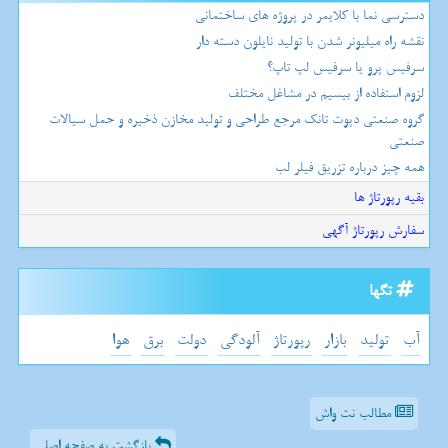
دسترسی نما با کلایمر در پروژه های ساختمانی
نقشه راه میلیونر شدن با تولید نایلون دسته دار
سرفیس پرو یا سرفیس لپ تاپ؟
لزوم استفاده از بیسیم در مشاغل مختلف
گروه صنعتی دپوت تانک مرجع طراحی و تولید مخازن ذخیره و حمل سیالات
صنعتی
همه چیز درباره تزریق فیلر لب
بقیه رپورتاژ ها
سفارش رپورتاژ آگهی
تگها
آب
تولید
بازار
رپورتاژ
آلودگی
دولت
برق
هوا
مطالب نت واش
بازگشت به صفحه اصلی