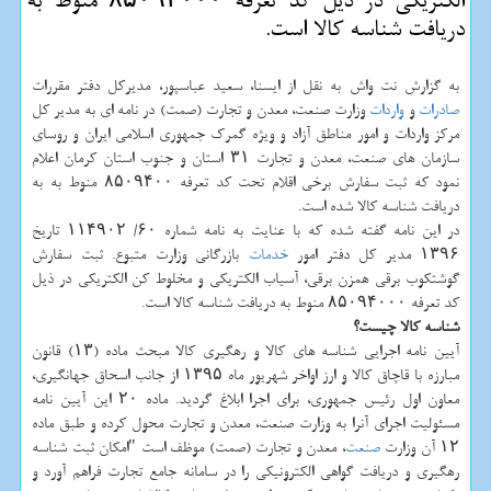
الكتریكی در ذیل كد تعرفه ۸۵۰۹۴۰۰۰ منوط به
دریافت شناسه كالا است.
به گزارش نت واش به نقل از ایسنا، سعید عباسپور، مدیرکل دفتر مقررات
صادرات
و
واردات
وزارت صنعت، معدن و تجارت (صمت) در نامه ای به مدیر کل
مرکز واردات و امور مناطق آزاد و ویژه گمرک جمهوری اسلامی ایران و روسای
سازمان های صنعت، معدن و تجارت ۳۱ استان و جنوب استان کرمان اعلام
نمود که ثبت سفارش برخی اقلام تحت کد تعرفه ۸۵۰۹۴۰۰ منوط به به
دریافت شناسه کالا شده است.
در این نامه گفته شده که با عنایت به نامه شماره ۶۰/ ۱۱۴۹۰۲ تاریخ
۱۳۹۶ مدیر کل دفتر امور
خدمات
بازرگانی وزارت متبوع. ثبت سفارش
گوشتکوب برقی همزن برقی، آسیاب الکتریکی و مخلوط کن الکتریکی در ذیل
کد تعرفه ۸۵۰۹۴۰۰۰ منوط به دریافت شناسه کالا است.
شناسه کالا چیست؟
آیین نامه اجرایی شناسه های کالا و رهگیری کالا مبحث ماده (۱۳) قانون
مبارزه با قاچاق کالا و ارز اواخر شهریور ماه ۱۳۹۵ از جانب اسحاق جهانگیری،
معاون اول رئیس جمهوری، برای اجرا ابلاغ گردید. ماده ۲۰ این آیین نامه
مسئولیت اجرای آنرا به وزارت صنعت، معدن و تجارت محول کرده و طبق ماده
۱۲ آن وزارت
صنعت
، معدن و تجارت (صمت) موظف است "امکان ثبت شناسه
رهگیری و دریافت گواهی الکترونیکی را در سامانه جامع تجارت فراهم آورد و