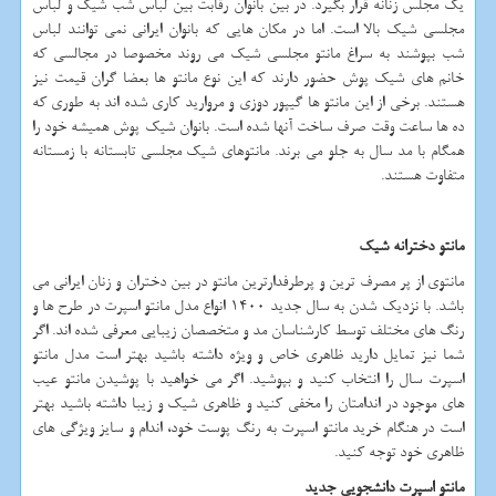
یک مجلس زنانه قرار بگیرد. در بین بانوان رقابت بین لباس شب شیک و لباس
مجلسی شیک بالا است. اما در مکان هایی که بانوان ایرانی نمی توانند لباس
شب بپوشند به سراغ مانتو مجلسی شیک می روند مخصوصا در مجالسی که
خانم های شیک پوش حضور دارند که این نوع مانتو ها بعضا گران قیمت نیز
هستند. برخی از این مانتو ها گیپور دوزی و مروارید کاری شده اند به طوری که
ده ها ساعت وقت صرف ساخت آنها شده است. بانوان شیک پوش همیشه خود را
همگام با مد سال به جلو می برند. مانتوهای شیک مجلسی تابستانه با زمستانه
متفاوت هستند.
مانتو دخترانه شیک
مانتوی از پر مصرف ترین و پرطرفدارترین مانتو در بین دختران و زنان ایرانی می
باشد. با نزدیک شدن به سال جدید 1400 انواع مدل مانتو اسپرت در طرح ها و
رنگ های مختلف توسط کارشناسان مد و متخصصان زیبایی معرفی شده اند. اگر
شما نیز تمایل دارید ظاهری خاص و ویژه داشته باشید بهتر است مدل مانتو
اسپرت سال را انتخاب کنید و بپوشید. اگر می خواهید با پوشیدن مانتو عیب
های موجود در اندامتان را مخفی کنید و ظاهری شیک و زیبا داشته باشید بهتر
است در هنگام خرید مانتو اسپرت به رنگ پوست خود، اندام و سایز ویژگی های
ظاهری خود توجه کنید.
مانتو اسپرت دانشجویی جدید