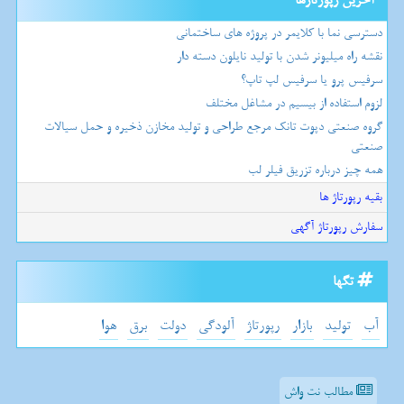
آخرین رپورتاژها
دسترسی نما با کلایمر در پروژه های ساختمانی
نقشه راه میلیونر شدن با تولید نایلون دسته دار
سرفیس پرو یا سرفیس لپ تاپ؟
لزوم استفاده از بیسیم در مشاغل مختلف
گروه صنعتی دپوت تانک مرجع طراحی و تولید مخازن ذخیره و حمل سیالات
صنعتی
همه چیز درباره تزریق فیلر لب
بقیه رپورتاژ ها
سفارش رپورتاژ آگهی
تگها
آب
تولید
بازار
رپورتاژ
آلودگی
دولت
برق
هوا
مطالب نت واش