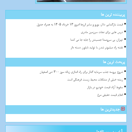
پربیننده ترین ها
قیمت بازگشایی دلار، یورو و سایر ارزها امروز ۱۳ خرداد ۱۴۰۵ به همراه جدول
درس هایی برای نجات سرزمین مادری
تهران، بی سروصدا جمعیتش را جابه جا می کند!
نقشه راه میلیونر شدن با تولید نایلون دسته دار
پربحث ترین ها
شروع پروسه جذب سرمایه گذار برای راه اندازی زباله سوز ۳۰۰ تنی اصفهان
ریشه خیلی از مشکلات محیط زیست فرهنگی است
سقوط آزاد قیمت خودرو در بازار
اعلام قیمت حقیقی مرغ
جدیدترین ها