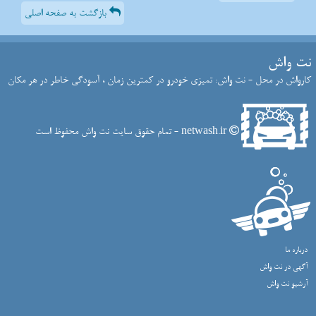
بازگشت به صفحه اصلی
نت واش
کارواش در محل - نت واش: تمیزی خودرو در کمترین زمان ، آسودگی خاطر در هر مکان
netwash.ir - تمام حقوق سایت نت واش محفوظ است
درباره ما
آگهی در نت واش
آرشیو نت واش