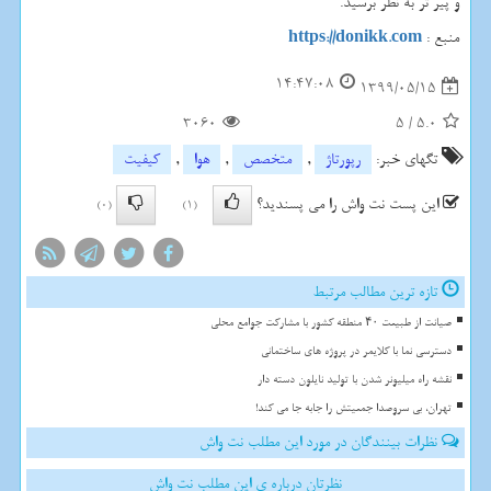
و پیر تر به نظر برسید.
منبع :
https://donikk.com
14:47:08
1399/05/15
3060
5
/
5.0
تگهای خبر:
رپورتاژ
,
متخصص
,
هوا
,
كیفیت
این پست نت واش را می پسندید؟
(0)
(1)
تازه ترین مطالب مرتبط
صیانت از طبیعت ۴۰ منطقه کشور با مشارکت جوامع محلی
دسترسی نما با کلایمر در پروژه های ساختمانی
نقشه راه میلیونر شدن با تولید نایلون دسته دار
تهران، بی سروصدا جمعیتش را جابه جا می کند!
نظرات بینندگان در مورد این مطلب نت واش
نظرتان درباره ی این مطلب نت واش