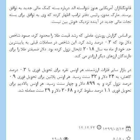
قانونگذاران آمریکایی هنوز نتوانسته اند درباره بسته کمک مالی جدید به توافق
برسند. مارک مدوز، رئیس دفتر ترامپ اظهار کرده که وی به توافق برای بسته
نجات مالی جدید در آینده نزدیک خوش بین نیست.
بر اساس گزارش رویترز، عاملی که رشد قیمت طلا را محدود کرد، صعود شاخص
دلار بود که ۰.۲ درصد رشد کرد. این شاخص در معاملات قبلی به پایینترین
حد خود از ماه مه سال ۲۰۱۸ تابحال نزول کرده بود. دلار ضعیفتر طلا را برای
دارندگان ارزهای دیگر ارزانتر می کند.
در بازار سایر فلزات ارزشمند، هر اونس نقره برای تحویل فوری با ۰.۲ درصد
کاهش، به ۲۴ دلار و ۳۲ سنت رسید. هر اونس پلاتین برای تحویل فوری ۰.۹
درصد نزول کرد و به ۸۹۹ دلار و چهار سنت رسید. هر اونس پالادیم برای
تحویل فوری ۱.۱ درصد سقوط کرد و ۲۰۶۸ دلار و ۲۹ سنت معامله شد.
12:12:23
1399/05/13
2905
5
/
5.0