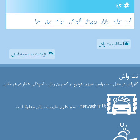
تگها
آب
تولید
بازار
رپورتاژ
آلودگی
دولت
برق
هوا
مطالب نت واش
بازگشت به صفحه اصلی
نت واش
کارواش در محل - نت واش: تمیزی خودرو در کمترین زمان ، آسودگی خاطر در هر مکان
netwash.ir - تمام حقوق سایت نت واش محفوظ است