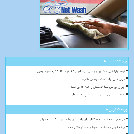
پربیننده ترین ها
قیمت بازگشایی دلار، یورو و سایر ارزها امروز ۱۳ خرداد ۱۴۰۵ به همراه جدول
درس هایی برای نجات سرزمین مادری
تهران، بی سروصدا جمعیتش را جابه جا می کند!
نقشه راه میلیونر شدن با تولید نایلون دسته دار
پربحث ترین ها
شروع پروسه جذب سرمایه گذار برای راه اندازی زباله سوز ۳۰۰ تنی اصفهان
ریشه خیلی از مشکلات محیط زیست فرهنگی است