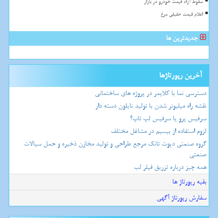
سقوط آزاد قیمت خودرو در بازار
اعلام قیمت حقیقی مرغ
جدیدترین ها
آخرین رپورتاژها
دسترسی نما با کلایمر در پروژه های ساختمانی
نقشه راه میلیونر شدن با تولید نایلون دسته دار
سرفیس پرو یا سرفیس لپ تاپ؟
لزوم استفاده از بیسیم در مشاغل مختلف
گروه صنعتی دپوت تانک مرجع طراحی و تولید مخازن ذخیره و حمل سیالات
صنعتی
همه چیز درباره تزریق فیلر لب
بقیه رپورتاژ ها
سفارش رپورتاژ آگهی