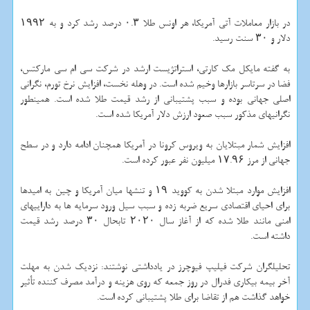
در بازار معاملات آتی آمریکا، هر اونس طلا ۰.۳ درصد رشد کرد و به ۱۹۹۲
دلار و ۳۰ سنت رسید.
به گفته مایکل مک کارتی، استراتژیست ارشد در شرکت سی ام سی مارکتس،
فضا در سرتاسر بازارها وخیم شده است. در وهله نخست، افزایش نرخ تورم، نگرانی
اصلی جهانی بوده و سبب پشتیبانی از رشد قیمت طلا شده است. همینطور
نگرانیهای مذکور سبب صعود ارزش دلار آمریکا شده است.
افزایش شمار مبتلایان به ویروس کرونا در آمریکا همچنان ادامه دارد و در سطح
جهانی از مرز ۱۷.۹۶ میلیون نفر عبور کرده است.
افزایش موارد مبتلا شدن به کووید ۱۹ و تنشها میان آمریکا و چین به امیدها
برای احیای اقتصادی سریع ضربه زده و سبب سیل ورود سرمایه ها به داراییهای
امنی مانند طلا شده که از آغاز سال ۲۰۲۰ تابحال ۳۰ درصد رشد قیمت
داشته است.
تحلیلگران شرکت فیلیپ فیوچرز در یادداشتی نوشتند: نزدیک شدن به مهلت
آخر بیمه بیکاری فدرال در روز جمعه که روی هزینه و درآمد مصرف کننده تأثیر
خواهد گذاشت هم از تقاضا برای طلا پشتیبانی کرده است.