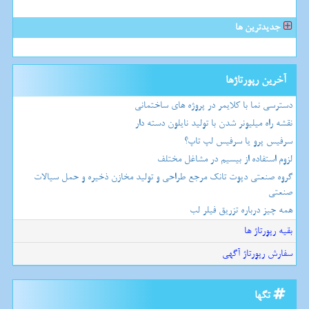
جدیدترین ها
آخرین رپورتاژها
دسترسی نما با کلایمر در پروژه های ساختمانی
نقشه راه میلیونر شدن با تولید نایلون دسته دار
سرفیس پرو یا سرفیس لپ تاپ؟
لزوم استفاده از بیسیم در مشاغل مختلف
گروه صنعتی دپوت تانک مرجع طراحی و تولید مخازن ذخیره و حمل سیالات
صنعتی
همه چیز درباره تزریق فیلر لب
بقیه رپورتاژ ها
سفارش رپورتاژ آگهی
تگها