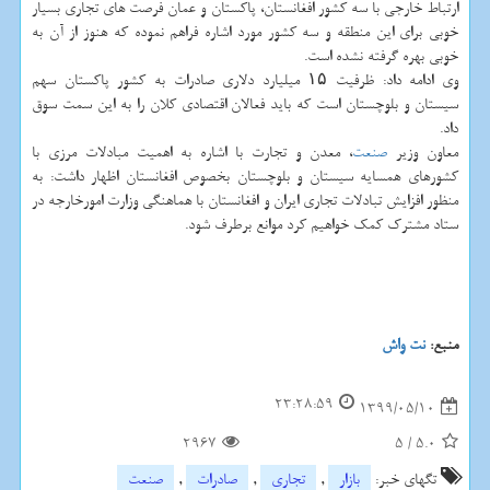
ارتباط خارجی با سه کشور افغانستان، پاکستان و عمان فرصت های تجاری بسیار
خوبی برای این منطقه و سه کشور مورد اشاره فراهم نموده که هنوز از آن به
خوبی بهره گرفته نشده است.
وی ادامه داد: ظرفیت ۱۵ میلیارد دلاری صادرات به کشور پاکستان سهم
سیستان و بلوچستان است که باید فعالان اقتصادی کلان را به این سمت سوق
داد.
معاون وزیر
صنعت
، معدن و تجارت با اشاره به اهمیت مبادلات مرزی با
کشورهای همسایه سیستان و بلوچستان بخصوص افغانستان اظهار داشت: به
منظور افزایش تبادلات تجاری ایران و افغانستان با هماهنگی وزارت امورخارجه در
ستاد مشترک کمک خواهیم کرد موانع برطرف شود.
منبع:
نت واش
23:28:59
1399/05/10
2967
5
/
5.0
تگهای خبر:
بازار
,
تجاری
,
صادرات
,
صنعت