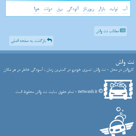
آب
تولید
بازار
رپورتاژ
آلودگی
برق
دولت
هوا
مطالب نت واش
بازگشت به صفحه اصلی
نت واش
کارواش در محل - نت واش: تمیزی خودرو در کمترین زمان ، آسودگی خاطر در هر مکان
netwash.ir - تمام حقوق سایت نت واش محفوظ است