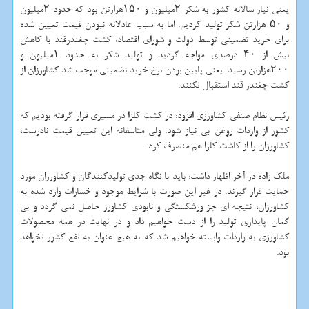
یعنی نیاز سالانه کشور به شکر ۲میلیون و ۱۵۰هزارتن بود که حدود ۲میلیون
و ۵۰ هزارتن شکر تولید کردیم. اما به سبب عادلانه نبودن قیمت تعیین شده
برای خرید تضمینی توسط دولت و شورای اقتصاد، کشت چغندرقند با کاهش
بیش از ۴۰ درصدی مواجه گردید و تولید شکر به حدود ۱میلیون و
۲۰۰هزارتن رسید. یعنی پایین بودن نرخ خرید تضمینی موجب شد کشاورزان از
کشت چغندر قند استقبال نکنند.
رئیس نظام صنفی کشاورزی افزود: در کشت کلزا در مسیری قرار گرفته بودیم که
کشور از واردات روغن بی نیاز شود. ولی متاسفانه این تعیین قیمت نادرست،
کشاورزان را از کاشت کلزا هم منصرف کرد.
ملک زاده در آخر اظهار داشت: باید با نگاه جدی تولیدکنندگان و کشاورزان مورد
حمایت قرار گیرند. در غیر این صورت با شرایط موجود و خسارات وارد شده به
کشاورزان، نتیجه ای جز ورشکستگی و نابودی کشاورز حاصل نمی گردد و بی
گمان پایداری تولید را از دست خواهیم داد و در نهایت در همه محصولات
کشاورزی به واردات وابسته خواهیم شد که به هیچ عنوان به نفع کشور نخواهد
بود.