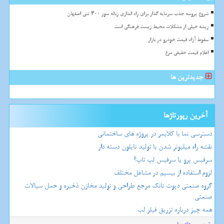
شروع پروسه جذب سرمایه گذار برای راه اندازی زباله سوز ۳۰۰ تنی اصفهان
ریشه خیلی از مشکلات محیط زیست فرهنگی است
سقوط آزاد قیمت خودرو در بازار
اعلام قیمت حقیقی مرغ
جدیدترین ها
آخرین رپورتاژها
دسترسی نما با کلایمر در پروژه های ساختمانی
نقشه راه میلیونر شدن با تولید نایلون دسته دار
سرفیس پرو یا سرفیس لپ تاپ؟
لزوم استفاده از بیسیم در مشاغل مختلف
گروه صنعتی دپوت تانک مرجع طراحی و تولید مخازن ذخیره و حمل سیالات
صنعتی
همه چیز درباره تزریق فیلر لب