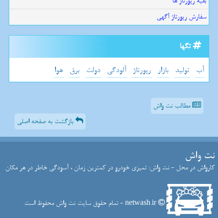
بقیه رپورتاژ ها
سفارش رپورتاژ آگهی
تگها
آب
تولید
بازار
رپورتاژ
آلودگی
دولت
برق
هوا
مطالب نت واش
بازگشت به صفحه اصلی
نت واش
کارواش در محل - نت واش: تمیزی خودرو در کمترین زمان ، آسودگی خاطر در هر مکان
netwash.ir - تمام حقوق سایت نت واش محفوظ است