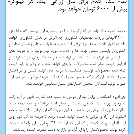
تمام شده گندم برای سال زراعی آینده هر كیلوگرم
بیش از 6000 تومان خواهد بود.
محمد شفیع ملک زاده در گفتوگو با ایسنا در پاسخ به این پرسش که حذف ارز
۴۲۰۰تومانی واردات نهادههای کشاورزی چه اثراتی بر بخش کشاورزی خواهد
داشت، اظهار داشت: حذف ارز دولتی اساسا هزینه ها را به میزان زیاد می افزاید و
کشاورزان بایستی تمامی نهاده ها و
خدمات
مورد نیاز تولید را با هزینه های
بسیار سرسام آورتهیه کنند که در نهایت منجر به بالا رفتن هزینه تولید و
افزایش قیمت تمام شده
محصولات
تولیدی خواهد شد و در واقع یا باید قیمت
تمام شده محصولات تولیدی متناسب با هزینه های تولید تعیین و در اختیار
مصرف کننده قرارگیرد که به ضرر مصرف کنندگان خواهد بود و یا در غیر این
صورت تولیدکنندگان متحمل خسارتهای بسیار سنگینی خواهند شد.
وی افزود: اعتقادمان براین بود ارز دولتی به سبب عدم نظارت دقیق بر آن، رانت
به وجود آورده است که می بایست از همان ابتدا برداشته و همه نهاده ها با
نظارت دقیق تک نرخی می شدند. به این صورت که ارز دولتی آزاد شود و مابه
التفاوت ارز آزاد و دولتی به دست تولید کننده برسد تا هزینه ها کم شود. ولی
این اقدام صورت نگرفت و کسانی که ارز ۴۲۰۰ تومانی برای واردات دریافت
کرده بودند محصولاتشان را با ارز آزاد در
بازار
به دست مصرف کننده رساندند.