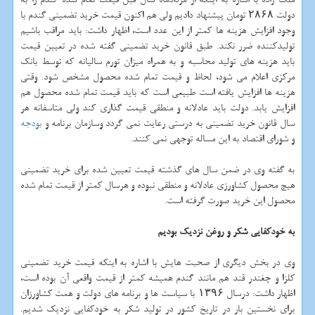
دولت ۲۸۶۸ تومان پیشنهاد دادیم ولی هم اکنون قیمت خرید تضمینی گندم با
وجود افزایش هزینه ها کمتر از این عدد است، اظهار داشت: باید مراقب باشیم
تولیدکننده ضرر نکند. طبق قانون خرید تضمینی گفته شده در تعیین قیمت
باید هزینه های تولید محاسبه و به همراه میزان تورم سالیانه که توسط بانک
مرکزی اعلام می شود، لحاظ و قیمت تمام شده محصول مشخص شود. وقتی
هزینه ها افزایش یافته است طبیعی است که باید قیمت تمام شده محصول هم
افزایش یابد. دولت باید عادلانه و منطقی قیمت گذاری کند ولی متاسفانه هر
سال قانون خرید تضمینی به درستی رعایت نمی گردد وسازمان برنامه و
بودجه
و شورای اقتصاد به این مساله توجهی نمی کنند.
به گفته وی در ضمن سال های گذشته قیمت تعیین شده برای خرید تضمینی
هیچ محصول کشاورزی عادلانه و منطقی نبوده و هرسال کمتر از قیمت تمام شده
محصول این خرید صورت گرفته است.
به خودکفایی شکر و روغن نزدیک بودیم
وی در بخش دیگری از صحبت هایش با اشاره به اینکه قیمت خرید تضمینی
کلزا و چغندر قند هم مانند گندم همیشه کمتر از قیمت واقعی آن بوده است،
اظهار داشت: درسال ۱۳۹۶ با سیاست ها و برنامه های دولت و همت کشاورزان
برای نخستین بار در تاریخ کشور در تولید شکر به خودکفایی نزدیک شدیم.