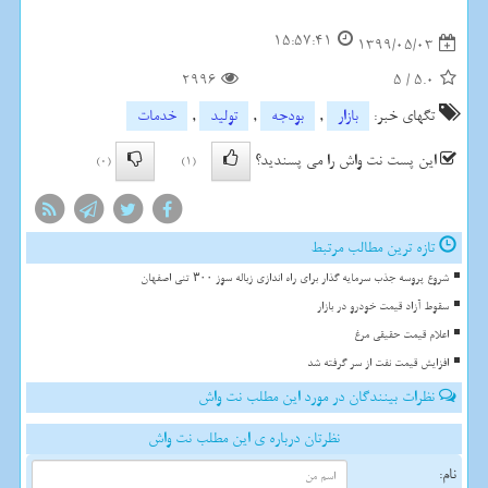
15:57:41
1399/05/03
2996
5
/
5.0
تگهای خبر:
بازار
,
بودجه
,
تولید
,
خدمات
این پست نت واش را می پسندید؟
(0)
(1)
تازه ترین مطالب مرتبط
شروع پروسه جذب سرمایه گذار برای راه اندازی زباله سوز ۳۰۰ تنی اصفهان
سقوط آزاد قیمت خودرو در بازار
اعلام قیمت حقیقی مرغ
افزایش قیمت نفت از سر گرفته شد
نظرات بینندگان در مورد این مطلب نت واش
نظرتان درباره ی این مطلب نت واش
نام: