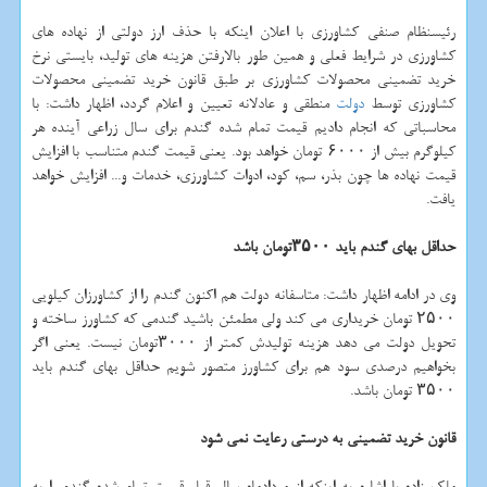
رئیسنظام صنفی کشاورزی با اعلان اینکه با حذف ارز دولتی از نهاده های
کشاورزی در شرایط فعلی و همین طور بالارفتن هزینه های تولید، بایستی نرخ
خرید تضمینی محصولات کشاورزی بر طبق قانون خرید تضمینی محصولات
کشاورزی توسط
دولت
منطقی و عادلانه تعیین و اعلام گردد، اظهار داشت: با
محاسباتی که انجام دادیم قیمت تمام شده گندم برای سال زراعی آینده هر
کیلوگرم بیش از ۶۰۰۰ تومان خواهد بود. یعنی قیمت گندم متناسب با افزایش
قیمت نهاده ها چون بذر، سم، کود، ادوات کشاورزی، خدمات و... افزایش خواهد
یافت.
حداقل بهای گندم باید ۳۵۰۰تومان باشد
وی در ادامه اظهار داشت: متاسفانه دولت هم اکنون گندم را از کشاورزان کیلویی
۲۵۰۰ تومان خریداری می کند ولی مطمئن باشید گندمی که کشاورز ساخته و
تحویل دولت می دهد هزینه تولیدش کمتر از ۳۰۰۰تومان نیست. یعنی اگر
بخواهیم درصدی سود هم برای کشاورز متصور شویم حداقل بهای گندم باید
۳۵۰۰ تومان باشد.
قانون خرید تضمینی به درستی رعایت نمی شود
ملک زاده با اشاره به اینکه از مردادماه سال قبل قیمت تمام شده گندم را به