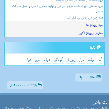
گروه صنعتی دپوت تانک مرجع طراحی و تولید مخازن ذخیره و حمل سیالات
صنعتی
همه چیز درباره تزریق فیلر لب
بقیه رپورتاژ ها
سفارش رپورتاژ آگهی
تگها
آب
تولید
بازار
رپورتاژ
آلودگی
دولت
برق
هوا
مطالب نت واش
بازگشت به صفحه اصلی
نت واش
کارواش در محل - نت واش: تمیزی خودرو در کمترین زمان ، آسودگی خاطر در هر مکان