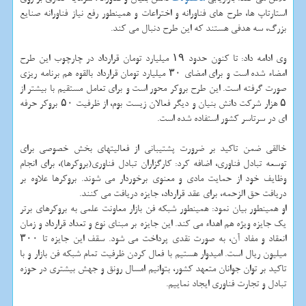
استارتاپ ها، طرح های فناورانه و اختراعات و همینطور رفع نیاز فناورانه صنایع
بزرگ، سه هدفی هستند که این طرح دنبال می کند.
وی ادامه داد: تا کنون حدود ۱۹ میلیارد تومان قرارداد در چارچوب این طرح
امضاء شده است و برای امضای ۳۰ میلیارد تومان قرارداد بالقوه هم برنامه ریزی
صورت گرفته است. این طرح بروکر محور است و برای تعامل مستقیم با بیشتر از
۵ هزار شرکت دانش بنیان و دیگر فعالان زیست بوم، از ظرفیت ۵۰ بروکر حرفه
ای در سرتاسر کشور استفاده شده است.
خالقی ضمن تاکید بر ضرورت پشتیبانی از فعالیتهای بخش خصوصی برای
توسعه تبادل فناوری، اضافه کرد: کارگزاران تبادل فناوری(بروکرها)، برای انجام
وظایف خود از حمایت مادی و معنوی برخوردار می شوند. بروکرها علاوه بر
دریافت حق الزحمه، برای عقد قرارداد، جایزه دریافت می کنند.
او همینطور بیان نمود: همینطور شبکه فن بازار معاونت علمی به بروکرهای برتر
یک جایزه ویژه هم اهداء می کند. این جایزه بر مبنای نوع و تعداد قرارداد و زمان
انعقاد و مفاد آن، به صورت نقدی پرداخت می شود. سقف این جایزه تا ۳۰۰
میلیون ریال است. امیدوار هستیم با فعال کردن ظرفیت تمام شبکه فن بازار و با
تاکید بر توان جوانان متعهد کشور، بتوانیم امسال رونق و جهش بیشتری در حوزه
تبادل و تجارت فناوری ایجاد نماییم.