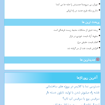
تهران، بی سروصدا جمعیتش را جابه جا می کند!
دلار و سکه طرح جدید در راه ارزانی
پربحث ترین ها
ریشه خیلی از مشکلات محیط زیست فرهنگی است
سقوط آزاد قیمت خودرو در بازار
اعلام قیمت حقیقی مرغ
افزایش قیمت نفت از سر گرفته شد
جدیدترین ها
آخرین رپورتاژها
دسترسی نما با کلایمر در پروژه های ساختمانی
نقشه راه میلیونر شدن با تولید نایلون دسته دار
سرفیس پرو یا سرفیس لپ تاپ؟
لزوم استفاده از بیسیم در مشاغل مختلف