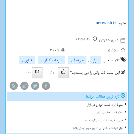
منبع:
netwash.ir
13:58:30
1399/05/01
3109
5
/
5.0
تگهای خبر:
بازار
,
حرفه ای
,
سرمایه گذاری
,
فناوری
این پست نت واش را می پسندید؟
(0)
(1)
تازه ترین مطالب مرتبط
سقوط آزاد قیمت خودرو در بازار
اعلام قیمت حقیقی مرغ
افزایش قیمت نفت از سر گرفته شد
بازار گوشت منتظر این تغییر مهم قیمتی باشد!