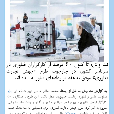
نت واش: تا كنون ۶۰ درصد از كارگزاران فناوری در
سرتاسر كشور، در چارچوب طرح «جهش تجارت
فناوری» موفق به عقد قراردادهای فناورانه شده اند.
به گزارش نت واش به نقل از ایسنا،
محمد صالح خالقی دبیر شبکه فن
بازار
معاونت علمی و فناوری ریاست جمهوری اظهار داشت: این طرح با همکاری ۵۰
کارگزار تبادل فناوری ( بروکر) در سرتاسر کشور از ۷ اردیبهشت ماه سالجاری
شروع به کار کرد. طرح جهش تجارت فناوری، برای دستیابی به سه هدف عمده
تلاش می کند. بازاریابی
محصولات
دانش بنیان و فناورانه، سرمایه گذاری بر روی