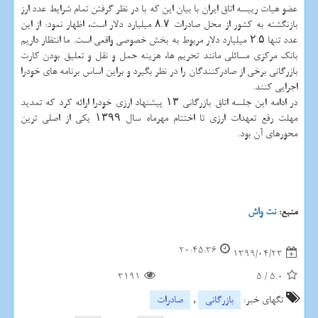
عضو هیات رییسه اتاق ایران با بیان این که با در نظر گرفتن تمام شرایط عدد ارز
بازنگشته به کشور از محل صادرات ۸.۷ میلیارد دلار است، اظهار نمود: از این
عدد تنها ۲.۵ میلیارد دلار مربوط به بخش خصوصی واقعی است. ما انتظار داریم
بانک مرکزی مسائلی مانند تحریم ها، هزینه حمل و نقل و تعلیق بودن کارت
بازرگانی برخی از صادرکنندگان را در نظر بگیرد و براین اساس برنامه های خودرا
اجرایی کنند.
در ادامه این جلسه اتاق بازرگانی ۱۳ پیشنهاد ارزی خودرا ارائه کرد که تمدید
مهلت رفع تعهدات ارزی تا اختتام مهرماه سال ۱۳۹۹ یکی از اصلی ترین
محورهای آن بود.
منبع:
نت واش
20:45:36
1399/04/23
3191
5
/
5.0
تگهای خبر:
بازرگانی
,
صادرات