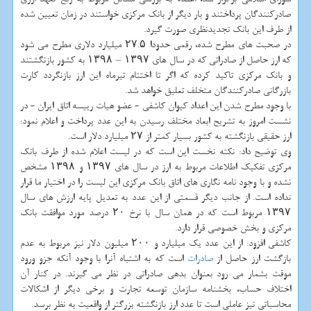
صادرکنندگان پرداختند و بار دیگر از بانک مرکزی خواستند در زمان تعیین شده
از طرف این بانک تجدیدنظری صورت گیرد.
در صحبت های مطرح شده، رقمی حدودا ۲۷.۵ میلیارد دلاری مطرح می شود
که ارز حاصل از صادراتی که در سال های ۱۳۹۷ – ۱۳۹۸ به کشور بازنگشتند
و بانک مرکزی تاکید کرده که اگر تا اختتام تیرماه این ارز بازنگردد کارت
بازرگانی صادرکنندگان متخلف تعلیق خواهد شد.
با وجود مطرح شدن این اعداد کیوان کاشفی - عضو هیات رییسه اتاق ایران - در
نشست امروز به تشریح ابعاد مختلف رسیدن به این عدد پرداخت و اعلام نمود:
ارز حقیقی بازنگشته به کشور بسیار کمتر از ۲۷ میلیارد دلار است.
وی توضیح داد: نکته نخست این است که در لیست اعلام شده از طرف بانک
مرکزی تفکیک اطلاعات مربوط به ارز در سال های ۱۳۹۷ و ۱۳۹۸ مشخص
نشده و با وجود نامه نگاری های اتاق بانک مرکزی این لیست را در اختیار ما قرار
نداده است. از جانب دیگر قسمتی از این عدد به تعدیل پایه ارزش های سال
۱۳۹۷ مربوط است که در همان سال با نرخ ۲۰ درصد مورد موافقت بانک
مرکزی و بخش خصوصی قرار دارد.
کاشفی افزود: از این عدد یک میلیارد و ۲۰۰ میلیون دلار نیز مربوط به عدم
بازگشت ارز حاصل از
صادرات
است که به اشتباه آنرا با وجود آنکه جزو ورود
موقت بشمار می رود بعنوان بدهی صادراتی در نظر می گیرند. در کنار آن
اختلاف حساب، بخشنامه سازمان توسعه تجارت و برخی دیگر از اشکالات
محاسباتی نیز عاملی است تا عدد ارز بازنگشته بزرگتر از واقعیت به نظر برسد.