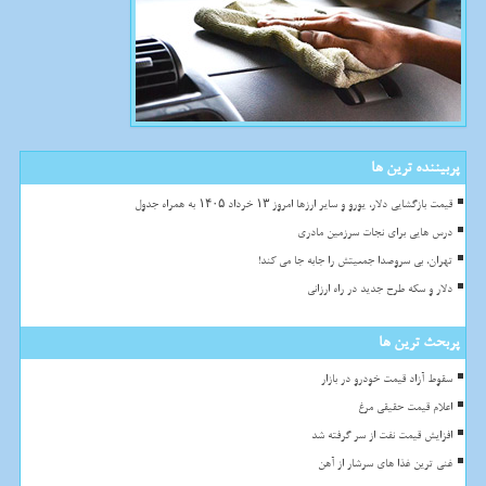
پربیننده ترین ها
قیمت بازگشایی دلار، یورو و سایر ارزها امروز ۱۳ خرداد ۱۴۰۵ به همراه جدول
درس هایی برای نجات سرزمین مادری
تهران، بی سروصدا جمعیتش را جابه جا می کند!
دلار و سکه طرح جدید در راه ارزانی
پربحث ترین ها
سقوط آزاد قیمت خودرو در بازار
اعلام قیمت حقیقی مرغ
افزایش قیمت نفت از سر گرفته شد
غنی ترین غذا های سرشار از آهن