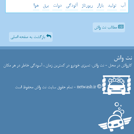
آب
تولید
بازار
رپورتاژ
آلودگی
دولت
برق
هوا
مطالب نت واش
بازگشت به صفحه اصلی
نت واش
کارواش در محل - نت واش: تمیزی خودرو در کمترین زمان ، آسودگی خاطر در هر مکان
netwash.ir - تمام حقوق سایت نت واش محفوظ است