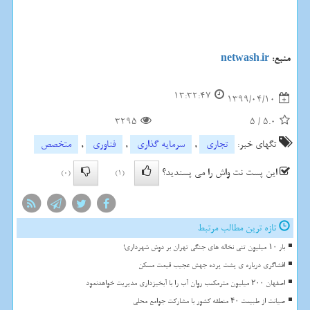
منبع:
netwash.ir
13:32:47
1399/04/10
3295
5
/
5.0
تگهای خبر:
تجاری
,
سرمایه گذاری
,
فناوری
,
متخصص
این پست نت واش را می پسندید؟
(0)
(1)
تازه ترین مطالب مرتبط
بار ۱۰ میلیون تنی نخاله های جنگی تهران بر دوش شهرداری!
افشاگری درباره ی پشت پرده جهش عجیب قیمت مسکن
اصفهان ۲۰۰ میلیون مترمکعب روان آب را با آبخیزداری مدیریت خواهدنمود
صیانت از طبیعت ۴۰ منطقه کشور با مشارکت جوامع محلی