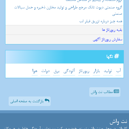
گروه صنعتی دپوت تانک مرجع طراحی و تولید مخازن ذخیره و حمل سیالات
صنعتی
همه چیز درباره تزریق فیلر لب
بقیه رپورتاژ ها
سفارش رپورتاژ آگهی
تگها
آب
تولید
بازار
رپورتاژ
آلودگی
برق
دولت
هوا
مطالب نت واش
بازگشت به صفحه اصلی
نت واش
کارواش در محل - نت واش: تمیزی خودرو در کمترین زمان ، آسودگی خاطر در هر مکان