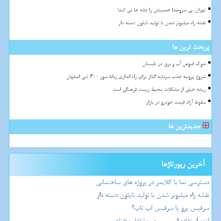
تهران، بی سروصدا جمعیتش را جابه جا می کند!
نقشه راه میلیونر شدن با تولید نایلون دسته دار
پربحث ترین ها
شوک قبوض آب و برق در تابستان
شروع پروسه جذب سرمایه گذار برای راه اندازی زباله سوز ۳۰۰ تنی اصفهان
ریشه خیلی از مشکلات محیط زیست فرهنگی است
سقوط آزاد قیمت خودرو در بازار
جدیدترین ها
آخرین رپورتاژها
دسترسی نما با کلایمر در پروژه های ساختمانی
نقشه راه میلیونر شدن با تولید نایلون دسته دار
سرفیس پرو یا سرفیس لپ تاپ؟
لزوم استفاده از بیسیم در مشاغل مختلف