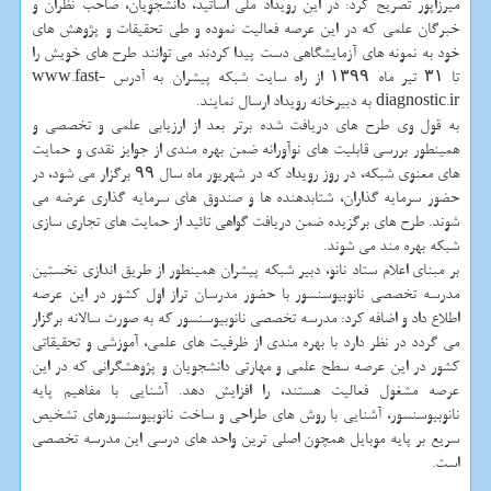
میرزاپور تصریح کرد: در این رویداد ملی اساتید، دانشجویان، صاحب نظران و
خبرگان علمی که در این عرصه فعالیت نموده و طی تحقیقات و پژوهش های
خود به نمونه های آزمایشگاهی دست پیدا کردند می توانند طرح های خویش را
تا ۳۱ تیر ماه ۱۳۹۹ از راه سایت شبکه پیشران به آدرس www.fast-
diagnostic.ir به دبیرخانه رویداد ارسال نمایند.
به قول وی طرح های دریافت شده برتر بعد از ارزیابی علمی و تخصصی و
همینطور بررسی قابلیت های نوآورانه ضمن بهره مندی از جوایز نقدی و حمایت
های معنوی شبکه، در روز رویداد که در شهریور ماه سال ۹۹ برگزار می شود، در
حضور سرمایه گذاران، شتابدهنده ها و صندوق های سرمایه گذاری عرضه می
شوند. طرح های برگزیده ضمن دریافت گواهی تائید از حمایت های تجاری سازی
شبکه بهره مند می شوند.
بر مبنای اعلام ستاد نانو، دبیر شبکه پیشران همینطور از طریق اندازی نخستین
مدرسه تخصصی نانوبیوسنسور با حضور مدرسان تراز اول کشور در این عرصه
اطلاع داد و اضافه کرد: مدرسه تخصصی نانوبیوسنسور که به صورت سالانه برگزار
می گردد در نظر دارد با بهره مندی از ظرفیت های علمی، آموزشی و تحقیقاتی
کشور در این عرصه سطح علمی و مهارتی دانشجویان و پژوهشگرانی که در این
عرصه مشغول فعالیت هستند، را افزایش دهد. آشنایی با مفاهیم پایه
نانوبیوسنسور، آشنایی با روش های طراحی و ساخت نانوبیوسنسورهای تشخیص
سریع بر پایه موبایل همچون اصلی ترین واحد های درسی این مدرسه تخصصی
است.