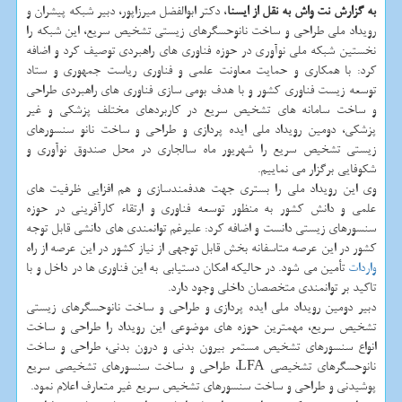
به گزارش نت واش به نقل از ایسنا
، دکتر ابوالفضل میرزاپور، دبیر شبکه پیشران و
رویداد ملی طراحی و ساخت نانوحسگرهای زیستی تشخیص سریع، این شبکه را
نخستین شبکه ملی نوآوری در حوزه فناوری های راهبردی توصیف کرد و اضافه
کرد: با همکاری و حمایت معاونت علمی و فناوری ریاست جمهوری و ستاد
توسعه زیست فناوری کشور و با هدف بومی سازی فناوری های راهبردی طراحی
و ساخت سامانه های تشخیص سریع در کاربردهای مختلف پزشکی و غیر
پزشکی، دومین رویداد ملی ایده پردازی و طراحی و ساخت نانو سنسورهای
زیستی تشخیص سریع را شهریور ماه سالجاری در محل صندوق نوآوری و
شکوفایی برگزار می نماییم.
وی این رویداد ملی را بستری جهت هدفمندسازی و هم افزایی ظرفیت های
علمی و دانش کشور به منظور توسعه فناوری و ارتقاء کارآفرینی در حوزه
سنسورهای زیستی دانست و اضافه کرد: علیرغم توانمندی های دانشی قابل توجه
کشور در این عرصه متاسفانه بخش قابل توجهی از نیاز کشور در این عرصه از راه
واردات
تأمین می شود. در حالیکه امکان دستیابی به این فناوری ها در داخل و با
تاکید بر توانمندی متخصصان داخلی وجود دارد.
دبیر دومین رویداد ملی ایده پردازی و طراحی و ساخت نانوحسگرهای زیستی
تشخیص سریع، مهمترین حوزه های موضوعی این رویداد را طراحی و ساخت
انواع سنسورهای تشخیص مستمر بیرون بدنی و درون بدنی، طراحی و ساخت
نانوحسگرهای تشخیصی LFA، طراحی و ساخت سنسورهای تشخیصی سریع
پوشیدنی و طراحی و ساخت سنسورهای تشخیص سریع غیر متعارف اعلام نمود.