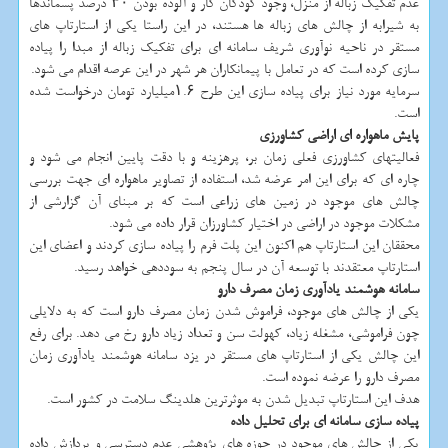
عدم تفکیک زباله از منزل، وجود کودکان کار و آلوده بودن ۳۰ درصد پسماندها
به شیرابه از چالش های زباله ها هستند، در این راستا یکی از استارتاپ های
مستقر در ناحیه نوآوری شریف سامانه ای برای تفکیک زباله از مبدا را پیاده
سازی کرده است که در تعامل با پیمانکاران هر شهر در این عرصه اقدام می شود.
سرمایه مورد نیاز برای پیاده سازی این طرح ۱.۶میلیارد تومان درخواست شده
است.
پایش ماهواره ای اراضی کشاورزی
فعالیتهای کشاورزی فعلی زمان بر، پرهزینه و با دقت پایین انجام می شود و
چاره ای که برای این امر عرضه شد، استفاده از تصاویر ماهواره ای جهت بررسی
چالش های موجود در زمین های زراعی است که بر مبنای آن گزارشی از
مشکلات موجود در اراضی در اختیار کشاورزان قرار داده می شود.
محققان این استارتاپ هم اکنون این پلت فرم را پیاده سازی کردند و اعضای این
استارتاپ معتقدند با توسعه آن در سال پنجم به سوددهی خواهد رسید.
سامانه هوشمند یادآوری زمان مصرف دارو
یکی از چالش های موجود، فراموش شدن زمان مصرف دارو است که به دلایلی
چون فراموشی، مشغله زیاد، کهولت سن و تعداد زیاد دارو رخ می دهد. برای رفع
این چالش یکی از استارتاپ های مستقر در یزد سامانه هوشمند یادآوری زمان
مصرف دارو را عرضه نموده است.
هدف این استارتاپ تبدیل شدن به موثرترین هلدینگ سلامت در کشور است.
پیاده سازی سامانه ای برای تحلیل داده
یکی از چالش های موجود در حوزه های پژوهشی عدم دسترسی و پردازش داده