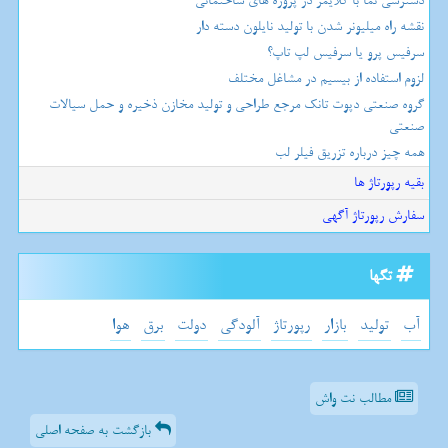
دسترسی نما با کلایمر در پروژه های ساختمانی
نقشه راه میلیونر شدن با تولید نایلون دسته دار
سرفیس پرو یا سرفیس لپ تاپ؟
لزوم استفاده از بیسیم در مشاغل مختلف
گروه صنعتی دپوت تانک مرجع طراحی و تولید مخازن ذخیره و حمل سیالات
صنعتی
همه چیز درباره تزریق فیلر لب
بقیه رپورتاژ ها
سفارش رپورتاژ آگهی
تگها
آب
تولید
بازار
رپورتاژ
آلودگی
دولت
برق
هوا
مطالب نت واش
بازگشت به صفحه اصلی