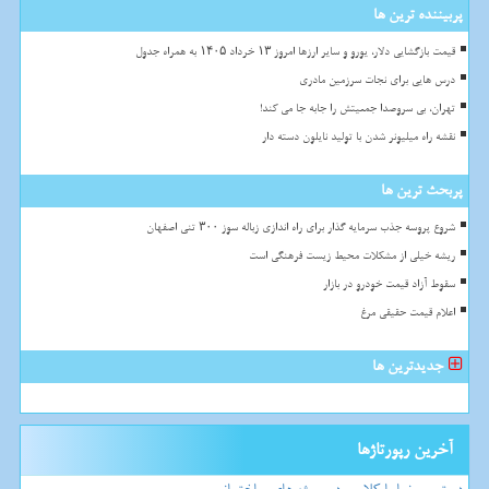
پربیننده ترین ها
قیمت بازگشایی دلار، یورو و سایر ارزها امروز ۱۳ خرداد ۱۴۰۵ به همراه جدول
درس هایی برای نجات سرزمین مادری
تهران، بی سروصدا جمعیتش را جابه جا می کند!
نقشه راه میلیونر شدن با تولید نایلون دسته دار
پربحث ترین ها
شروع پروسه جذب سرمایه گذار برای راه اندازی زباله سوز ۳۰۰ تنی اصفهان
ریشه خیلی از مشکلات محیط زیست فرهنگی است
سقوط آزاد قیمت خودرو در بازار
اعلام قیمت حقیقی مرغ
جدیدترین ها
آخرین رپورتاژها