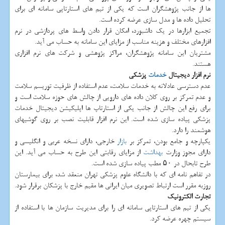
ها از جانب پژوهشگران است که یکی از تیم های استارتاپی سامانه ای برای
تحلیل داده ها و مدل سازی عرضه کرده است.
تجمیع ابزارها در یک داشبورد، امکان قرار دادن واسط های پردازشی در نرم
افزارهای مختلف و هزینه مناسب از مزایای این سامانه به حساب می آید.
مشتریان این سامانه پژوهشگران، مراکز پژوهشی و شرکت های نرم افزاری
هستند.
نرم افزار دیجیتال
خدمات
پزشکی
عدم دسترسی عادلانه به خدمات سلامت، عدم استفاده از ظرفیت توریسم سلامت
و عدم تمرکز بر روی کلان داده های دارویی از چالش های حوزه سلامت است و
برای رفع این چالش از جانب یکی از استارتاپ ها اپلیکیشن دیجیتال خدمات
پزشکی پیاده سازی شده است. این نرم افزار قابلیت نصب بر روی گوشیهای
هوشمند را دارد.
یکپارچه و جامع بودن، تمرکز بر
بازار
خارجی، دارای نسخه عربی و انگلیسی و
دارای مجوز وزارت
بهداشت
از مزایای رقابتی این طرح به حساب می آید. این
طرح تابحال در ۵۰ مطب پیاده سازی شده است.
در تفاهم نامه ای که با دانشگاه علوم پزشکی تهران منعقد شد، برای بیمارستان
روزبه مقرر است ارتباط تصویری میان ایرانی ها مقیم خارج با پزشکان برقرار شود.
تجارت الکترونیک
یکی از تیم های استارتاپی سامانه ای را برای مدیریت سازمان ها با استفاده از
سیستم چهره عرضه کرد.