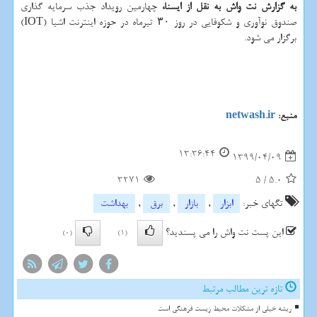
به گزارش نت واش به نقل از ایسنا،
چهارمین رویداد جذب سرمایه گذاری
صندوق نوآوری و شکوفایی در روز ۳۰ تیرماه در حوزه اینترنت اشیا (IOT)
برگزار می شود.
منبع:
netwash.ir
13:36:44
1399/04/09
3271
5
/
5.0
تگهای خبر:
ابزار
,
بازار
,
برق
,
بهداشت
این پست نت واش را می پسندید؟
(0)
(1)
تازه ترین مطالب مرتبط
ریشه خیلی از مشکلات محیط زیست فرهنگی است