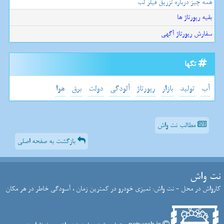
همه چیز درباره تزریق فیلر لب
بقیه رپورتاژ ها
سفارش رپورتاژ آگهی
تگها
آب
تولید
بازار
رپورتاژ
آلودگی
دولت
برق
هوا
مطالب نت واش
بازگشت به صفحه اصلی
نت واش
کارواش در محل - نت واش: تمیزی خودرو در کمترین زمان ، آسودگی خاطر در هر مکان