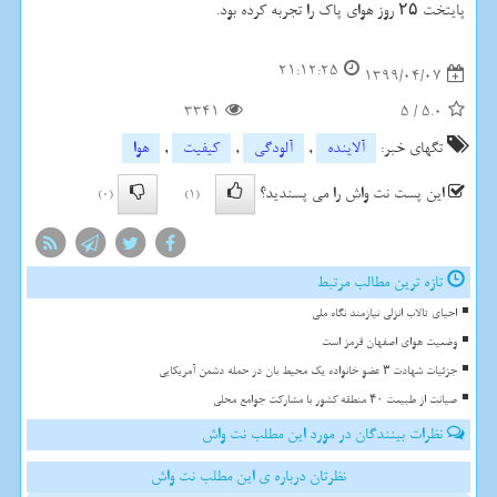
پایتخت ۲۵ روز هوای پاک را تجربه کرده بود.
21:12:25
1399/04/07
3341
5
/
5.0
تگهای خبر:
آلاینده
,
آلودگی
,
كیفیت
,
هوا
این پست نت واش را می پسندید؟
(0)
(1)
تازه ترین مطالب مرتبط
احیای تالاب انزلی نیازمند نگاه ملی
وضعیت هوای اصفهان قرمز است
جزئیات شهادت ۳ عضو خانواده یک محیط بان در حمله دشمن آمریکایی
صیانت از طبیعت ۴۰ منطقه کشور با مشارکت جوامع محلی
نظرات بینندگان در مورد این مطلب نت واش
نظرتان درباره ی این مطلب نت واش