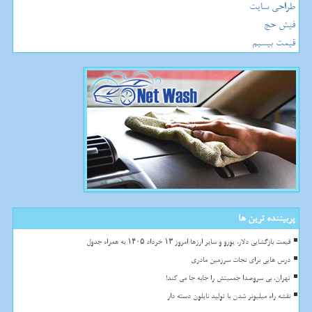
طراحی سایت
فیش حج
قیمت بیسیم
پربیننده ترین ها
قیمت بازگشایی دلار، یورو و سایر ارزها امروز ۱۳ خرداد ۱۴۰۵ به همراه جدول
درس هایی برای نجات سرزمین مادری
تهران، بی سروصدا جمعیتش را جابه جا می کند!
نقشه راه میلیونر شدن با تولید نایلون دسته دار