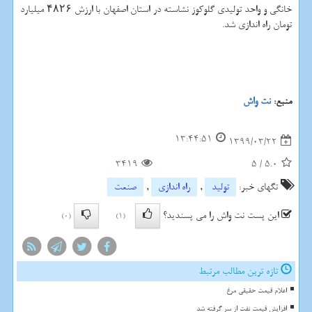
خانگی و واحد تولیدی گلوکوز نشاسته در استان اصفهان با ارزش ۴۸۲۶ میلیارد
تومان راه اندازی شد.
منبع:
نت واش
13:44:51
1399/03/22
3419
5
/
5.0
تگهای خبر:
تولید
,
راه اندازی
,
صنعت
این پست نت واش را می پسندید؟
(0)
(1)
تازه ترین مطالب مرتبط
اعلام قیمت حقیقی مرغ
افزایش قیمت نفت از سر گرفته شد