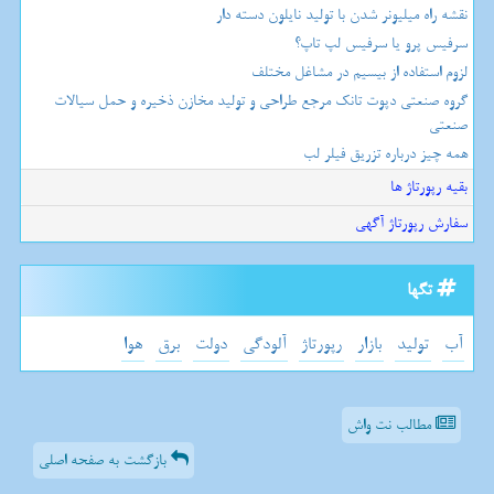
نقشه راه میلیونر شدن با تولید نایلون دسته دار
سرفیس پرو یا سرفیس لپ تاپ؟
لزوم استفاده از بیسیم در مشاغل مختلف
گروه صنعتی دپوت تانک مرجع طراحی و تولید مخازن ذخیره و حمل سیالات
صنعتی
همه چیز درباره تزریق فیلر لب
بقیه رپورتاژ ها
سفارش رپورتاژ آگهی
تگها
آب
تولید
بازار
رپورتاژ
آلودگی
دولت
برق
هوا
مطالب نت واش
بازگشت به صفحه اصلی