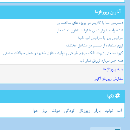
آخرین رپورتاژها
دسترسی نما با کلایمر در پروژه های ساختمانی
نقشه راه میلیونر شدن با تولید نایلون دسته دار
سرفیس پرو یا سرفیس لپ تاپ؟
لزوم استفاده از بیسیم در مشاغل مختلف
گروه صنعتی دپوت تانک مرجع طراحی و تولید مخازن ذخیره و حمل سیالات صنعتی
همه چیز درباره تزریق فیلر لب
بقیه رپورتاژ ها
سفارش رپورتاژ آگهی
تگها
آب
تولید
بازار
رپورتاژ
آلودگی
دولت
برق
هوا