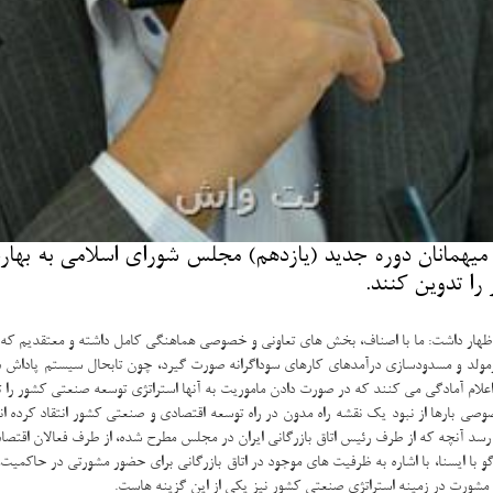
ین میهمانان دوره جدید (یازدهم) مجلس شورای اسلامی به به
را تدوین كنند.
ار داشت: ما با اصناف، بخش های تعاونی و خصوصی هماهنگی کامل داشته و معتقدیم که ما م
غیرمولد و مسدودسازی درآمدهای کارهای سوداگرانه صورت گیرد، چون تابحال سیستم پاداش د
لام آمادگی می کنند که در صورت دادن ماموریت به آنها استراتژی توسعه صنعتی کشور را تد
ارها از نبود یک نقشه راه مدون در راه توسعه اقتصادی و صنعتی کشور انتقاد کرده اند 
سد آنچه که از طرف رئیس اتاق بازرگانی ایران در مجلس مطرح شده، از طرف فعالان اقتصاد
با ایسنا، با اشاره به ظرفیت های موجود در اتاق بازرگانی برای حضور مشورتی در حاکمیت، 
 مشورت در زمینه استراتژی صنعتی کشور نیز یکی از این گزینه هاست.