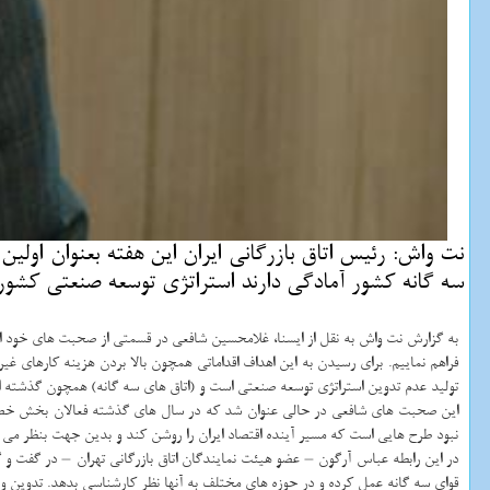
نت واش: رئیس اتاق بازرگانی ایران این هفته بعنوان اول
سه گانه كشور آمادگی دارند استراتژی توسعه صنعتی كشور 
به گزارش نت واش به نقل از ایسنا، غلامحسین شافعی در قسمتی از صحبت های خود اظه
فراهم نماییم. برای رسیدن به این اهداف اقداماتی همچون بالا بردن هزینه کارهای 
تولید عدم تدوین استراتژی توسعه صنعتی است و (اتاق های سه گانه) همچون گذشته اع
این صحبت های شافعی در حالی عنوان شد که در سال های گذشته فعالان بخش خصوصی ب
نبود طرح هایی است که مسیر آینده اقتصاد ایران را روشن کند و بدین جهت بنظر می ر
در این رابطه عباس آرگون – عضو هیئت نمایندگان اتاق بازرگانی تهران – در گفت و گو 
قوای سه گانه عمل کرده و در حوزه های مختلف به آنها نظر کارشناسی بدهد. تدوین و