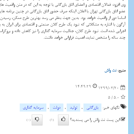
وی افزود: فعالان اقتصادی و اعضای اتاق بازرگانی با توجه به این که در متن واقعیت ه
عضو اتاق بازرگانی تهران با اعلان اینکه صرف حضور اتاق بازرگانی در چنین برنامه ه
اساسا دور از واقعیت خواهد بود. بدین جهت بنظر می رسد بهترین طرح ممکن، رسیدن 
آرگون با اشاره به مشکلاتی که نبود یک طرح کلان صنعتی و اقتصادی برای ایران به 
اجرایی شده است. نبود طرح کلان، جذابیت سرمایه گذاری را نیز کاهش داده و بروکراس
چند ساله را مشخص نماید، اهمیت فراوانی خواهد داشت.
منبع:
نت واش
14:49:29
1399/03/20
5
/
5.0
تگهای خبر:
بازرگانی
,
تولید
,
دولت
,
سرمایه گذاری
این پست نت واش را می پسندید؟
(0)
(1)